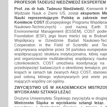
PROFESOR TADEUSZ NIEDŹWIEDŹ EKSPERTEM 
Prof. zw. dr hab. Tadeusz Niedźwiedź
, Kierownik K
Wydziale Nauk o Ziemi UŚ, został
ekspertem Min
Nauki reprezentującym Polskę w zakresie me
Komitecie COST
(Europejskiego Programu Współpra
Naukowo-Technicznych) - pod nazwą Earth 
Environmental Management (ESSEM). COST podle
Foundation (ESF), jego biuro mieści się w Bruksel
Współpracy w Dziedzinie Badań Naukowo-Tech
Cooperation in the Field of Scientific and Te
utrzymywana wspólnie przez 34 państwa europejskie 
współpracujące) struktura instytucjonalna, której n
jest organizowanie multilateralnej współpracy nauk
członkowskich. COST umożliwia koordynację na 
przedsięwzięć badawczych o określonej tematyce, p
krajach w ramach tak zwanych Akcji COST, stanowią
pod osłoną którego wykonywanych jest wiele po
mających wspólny cel ogólny.
ZWYCIĘSTWO UŚ W AKADEMICKICH MISTRZ
WYCISKANIU SZTANGI LEŻĄC
Drużyna Uniwersytetu Śląskiego zwyciężyła w drugie
Mistrzostw Śląska w wyciskaniu sztangi leżąc
.