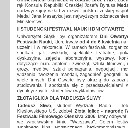
rąk Konsula Republiki Czeskiej Josefa Byrtusa
Meda
nadzwyczajny wkład w rozwój polsko-czeskiej współ
Medal Jana Masaryka jest najwyższym odznaczenie
Ministerstwo.
II STUDENCKI FESTIWAL NAUKI I DNI OTWARTE
Uniwersytet Śląski był organizatorem
Dni Otwarty
Festiwalu Nauki
, które trwały
od 4 do 6 kwietnia
na 
uczelni i w rektoracie. W ramach festiwalu zorgani
spotkań, jak: wykłady, spektakle teatralne, po
dyskusyjne, zajęcia laboratoryjne, wystawy, kon
dotyczące m.in. anatomii zwierząt, sztuki filmowej, 
grozy, mediów, sztuki pomagania, negocjacji, mo
widzenia, tworzenia mandali, zagadnień geografii, as
wiele innych. Dni Otwarte były okazją do zapozn
studiowania i spotkania się z przedstawicielami 
dydaktycznych - studentów i wykładowców.
ZŁOTA IGLICA DLA TADEUSZA ŚLIWY
Tadeusz Śliwa
, student Wydziału Radia i Tele
Kieślowskiego UŚ, zdobył
Złotą Iglicę - nagrodę
Festiwalu Filmowego Ofensiva 2006
, który odbywał
we wrocławskim kinie "Warszawa". Celem festiw
ambitnego kina artystycznego, bezkompromisowo 