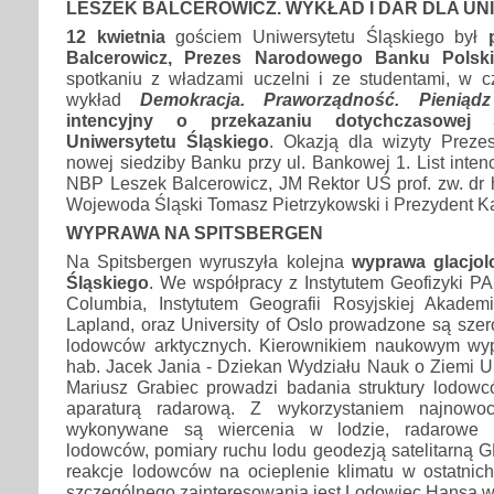
LESZEK BALCEROWICZ. WYKŁAD I DAR DLA U
12 kwietnia
gościem Uniwersytetu Śląskiego był
Balcerowicz, Prezes Narodowego Banku Polsk
spotkaniu z władzami uczelni i ze studentami, w cz
wykład
Demokracja. Praworządność. Pieniądz
intencyjny o przekazaniu dotychczasowej
Uniwersytetu Śląskiego
. Okazją dla wizyty Preze
nowej siedziby Banku przy ul. Bankowej 1. List inten
NBP Leszek Balcerowicz, JM Rektor UŚ prof. zw. dr 
Wojewoda Śląski Tomasz Pietrzykowski i Prezydent Ka
WYPRAWA NA SPITSBERGEN
Na Spitsbergen wyruszyła kolejna
wyprawa glacjol
Śląskiego
. We współpracy z Instytutem Geofizyki PAN
Columbia, Instytutem Geografii Rosyjskiej Akademi
Lapland, oraz University of Oslo prowadzone są sze
lodowców arktycznych. Kierownikiem naukowym wypr
hab. Jacek Jania - Dziekan Wydziału Nauk o Ziemi U
Mariusz Grabiec prowadzi badania struktury lodowc
aparaturą radarową. Z wykorzystaniem najnowocz
wykonywane są wiercenia w lodzie, radarowe 
lodowców, pomiary ruchu lodu geodezją satelitarną 
reakcje lodowców na ocieplenie klimatu w ostatni
szczególnego zainteresowania jest Lodowiec Hansa w p