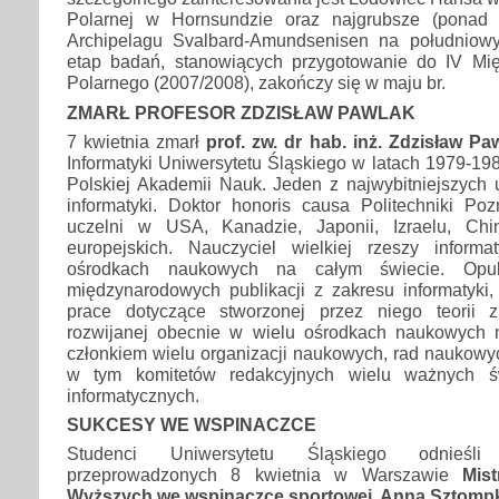
Polarnej w Hornsundzie oraz najgrubsze (ponad
Archipelagu Svalbard-Amundsenisen na południowy
etap badań, stanowiących przygotowanie do IV M
Polarnego (2007/2008), zakończy się w maju br.
ZMARŁ PROFESOR ZDZISŁAW PAWLAK
7 kwietnia zmarł
prof. zw. dr hab. inż. Zdzisław Pa
Informatyki Uniwersytetu Śląskiego w latach 1979-198
Polskiej Akademii Nauk. Jeden z najwybitniejszych 
informatyki. Doktor honoris causa Politechniki Po
uczelni w USA, Kanadzie, Japonii, Izraelu, Chi
europejskich. Nauczyciel wielkiej rzeszy inform
ośrodkach naukowych na całym świecie. Opu
międzynarodowych publikacji z zakresu informatyki
prace dotyczące stworzonej przez niego teorii z
rozwijanej obecnie w wielu ośrodkach naukowych 
członkiem wielu organizacji naukowych, rad naukowych
w tym komitetów redakcyjnych wielu ważnych ś
informatycznych.
SUKCESY WE WSPINACZCE
Studenci Uniwersytetu Śląskiego odnieśl
przeprowadzonych 8 kwietnia w Warszawie
Mis
Wyższych we wspinaczce sportowej. Anna Sztomp