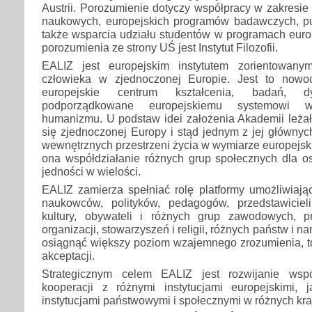
Austrii. Porozumienie dotyczy współpracy w zakresie 
naukowych, europejskich programów badawczych, pu
także wsparcia udziału studentów w programach euro
porozumienia ze strony UŚ jest Instytut Filozofii.
EALIZ jest europejskim instytutem zorientowan
człowieka w zjednoczonej Europie. Jest to nowo
europejskie centrum kształcenia, badań, d
podporządkowane europejskiemu systemowi 
humanizmu. U podstaw idei założenia Akademii leżał
się zjednoczonej Europy i stąd jednym z jej głównych
wewnętrznych przestrzeni życia w wymiarze europejsk
ona współdziałanie różnych grup społecznych dla os
jedności w wielości.
EALIZ zamierza spełniać rolę platformy umożliwiają
naukowców, polityków, pedagogów, przedstawicieli
kultury, obywateli i różnych grup zawodowych, pr
organizacji, stowarzyszeń i religii, różnych państw i n
osiągnąć większy poziom wzajemnego zrozumienia, tole
akceptacji.
Strategicznym celem EALIZ jest rozwijanie współ
kooperacji z różnymi instytucjami europejskimi,
instytucjami państwowymi i społecznymi w różnych kraj