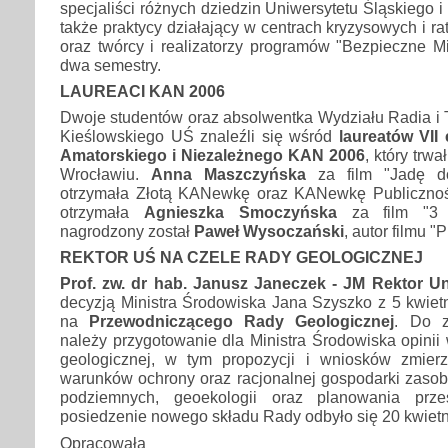
specjaliści różnych dziedzin Uniwersytetu Śląskiego i P
także praktycy działający w centrach kryzysowych i 
oraz twórcy i realizatorzy programów "Bezpieczne M
dwa semestry.
LAUREACI KAN 2006
Dwoje studentów oraz absolwentka Wydziału Radia i Te
Kieślowskiego UŚ znaleźli się wśród
laureatów VII 
Amatorskiego i Niezależnego KAN 2006
, który trw
Wrocławiu.
Anna Maszczyńska
za film "Jadę do
otrzymała Złotą KANewkę oraz KANewkę Publiczno
otrzymała
Agnieszka Smoczyńska
za film "3 l
nagrodzony został
Paweł Wysoczański
, autor filmu "
REKTOR UŚ NA CZELE RADY GEOLOGICZNEJ
Prof. zw. dr hab. Janusz Janeczek - JM Rektor U
decyzją Ministra Środowiska Jana Szyszko z 5 kwietn
na
Przewodniczącego Rady Geologicznej
. Do z
należy przygotowanie dla Ministra Środowiska opinii 
geologicznej, w tym propozycji i wniosków zmier
warunków ochrony oraz racjonalnej gospodarki zasob
podziemnych, geoekologii oraz planowania prze
posiedzenie nowego składu Rady odbyło się 20 kwiet
Opracowała