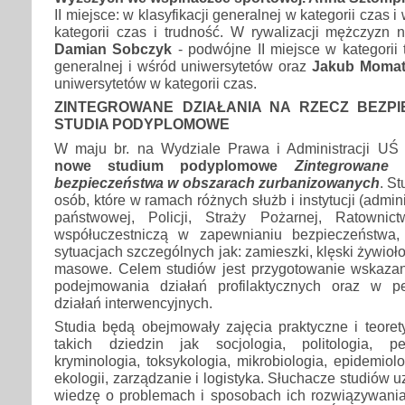
II miejsce: w klasyfikacji generalnej w kategorii czas 
kategorii czas i trudność. W rywalizacji mężczyzn 
Damian Sobczyk
- podwójne II miejsce w kategorii 
generalnej i wśród uniwersytetów oraz
Jakub Momat
uniwersytetów w kategorii czas.
ZINTEGROWANE DZIAŁANIA NA RZECZ BEZP
STUDIA PODYPLOMOWE
W maju br. na Wydziale Prawa i Administracji UŚ
nowe studium podyplomowe
Zintegrowane 
bezpieczeństwa w obszarach zurbanizowanych
. S
osób, które w ramach różnych służb i instytucji (admin
państwowej, Policji, Straży Pożarnej, Ratownic
współuczestniczą w zapewnianiu bezpieczeństwa
sytuacjach szczególnych jak: zamieszki, klęski żywioło
masowe. Celem studiów jest przygotowanie wskazan
podejmowania działań profilaktycznych oraz w p
działań interwencyjnych.
Studia będą obejmowały zajęcia praktyczne i teoret
takich dziedzin jak socjologia, politologia, p
kryminologia, toksykologia, mikrobiologia, epidemiolog
ekologii, zarządzanie i logistyka. Słuchacze studiów
wiedzę o problemach i sposobach ich rozwiązywan