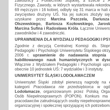
zawodnicy z Politechniki Śląskiej, a trzecie z
Fizycznego. Zawody, w których wystartowała rekordo
69 mężczyzn i 16 kobiet, odbyły się 31 marca w hali 
zwycięstwo drużyny UŚ. Na jej sukces złożyły si
uzyskane przez
Marcina Pszczela, Dariusz
Olszewskiego, Bartosza Kozłowskiego, Jaros
Marcina Sufina i Radosława Króla
. Łącznie Uniwers
zawodników i 4 zawodniczki.
UPRAWNIENIA DLA WYDZIAŁU PEDAGOGIKI I PS
Zgodnie z decyzją Centralnej Komisji ds. Stop
Pedagogiki i Psychologii Uniwersytetu Śląskiego otr
2006 r.
uprawnienie do nadawania stopnia
habilitowanego nauk humanistycznych w dysc
Włącznie z Wydziałem Pedagogiki i Psychologii upra
obecnie 10 jednostek UŚ: 7 wydziałów i 3 instytuty.
UNIWERSYTET ŚLĄSKI LODOŁAMACZEM
Uniwersytet Śląski zdobył pierwszą nagrodę na 
kategorii
Pracodawca nie przedsiębiorca
w ogóln
Lodołamacze
, organizowanym przez Polską Orga
Osób Niepełnosprawnych (POPON). Konkurs ma 
pracodawców zatrudniających osoby niepełnosprawne 
organizacyjnej i społecznej sprzyjającej ich potrzebom