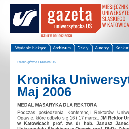
Wydanie bieżące
Archiwum
Działy
Autorzy
Konkur
Strona główna
›
Kronika UŚ
Kronika Uniwersy
Maj 2006
MEDAL MASARYKA DLA REKTORA
Podczas posiedzenia Konferencji Rektorów Uniw
Opawie, które odbyło się 16 i 17 marca,
JM Rektor Un
w Katowicach prof. zw. dr hab. Janusz Janec
Uniwersytetu Śląskiego w Opawie prof. PhDr. Zden