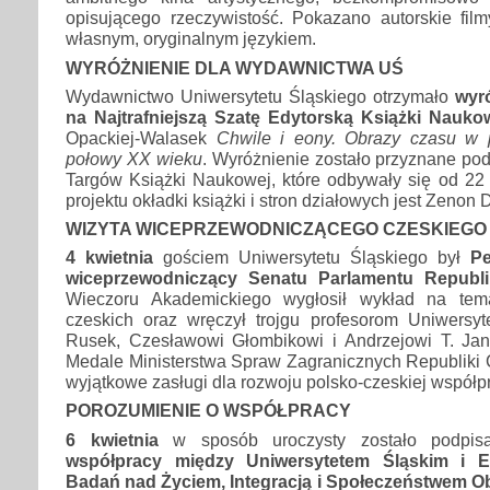
opisującego rzeczywistość. Pokazano autorskie fi
własnym, oryginalnym językiem.
WYRÓŻNIENIE DLA WYDAWNICTWA UŚ
Wydawnictwo Uniwersytetu Śląskiego otrzymało
wyr
na Najtrafniejszą Szatę Edytorską Książki Nauko
Opackiej-Walasek
Chwile i eony. Obrazy czasu w po
połowy XX wieku
. Wyróżnienie zostało przyznane po
Targów Książki Naukowej, które odbywały się od 22
projektu okładki książki i stron działowych jest Zenon 
WIZYTA WICEPRZEWODNICZĄCEGO CZESKIEGO
4 kwietnia
gościem Uniwersytetu Śląskiego był
Pe
wiceprzewodniczący Senatu Parlamentu Republik
Wieczoru Akademickiego wygłosił wykład na tem
czeskich oraz wręczył trojgu profesorom Uniwersyte
Rusek, Czesławowi Głombikowi i Andrzejowi T. J
Medale Ministerstwa Spraw Zagranicznych Republiki 
wyjątkowe zasługi dla rozwoju polsko-czeskiej współp
POROZUMIENIE O WSPÓŁPRACY
6 kwietnia
w sposób uroczysty zostało podpi
współpracy między Uniwersytetem Śląskim i E
Badań nad Życiem, Integracją i Społeczeństwem O