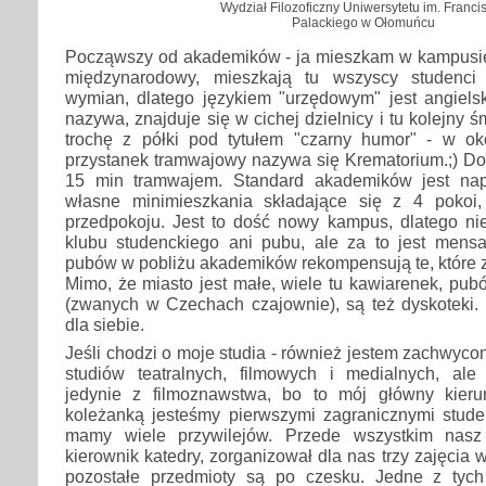
Wydział Filozoficzny Uniwersytetu im. Franci
Palackiego w Ołomuńcu
Począwszy od akademików - ja mieszkam w kampusie, 
międzynarodowy, mieszkają tu wszyscy studenci
wymian, dlatego językiem "urzędowym" jest angielsk
nazywa, znajduje się w cichej dzielnicy i tu kolejny 
trochę z półki pod tytułem "czarny humor" - w oko
przystanek tramwajowy nazywa się Krematorium.;) Do 
15 min tramwajem. Standard akademików jest na
własne minimieszkania składające się z 4 pokoi,
przedpokoju. Jest to dość nowy kampus, dlatego n
klubu studenckiego ani pubu, ale za to jest mensa,
pubów w pobliżu akademików rekompensują te, które z
Mimo, że miasto jest małe, wiele tu kawiarenek, pubó
(zwanych w Czechach czajownie), są też dyskoteki. 
dla siebie.
Jeśli chodzi o moje studia - również jestem zachwyco
studiów teatralnych, filmowych i medialnych, al
jedynie z filmoznawstwa, bo to mój główny kier
koleżanką jesteśmy pierwszymi zagranicznymi studen
mamy wiele przywilejów. Przede wszystkim nasz
kierownik katedry, zorganizował dla nas trzy zajęcia 
pozostałe przedmioty są po czesku. Jedne z ty