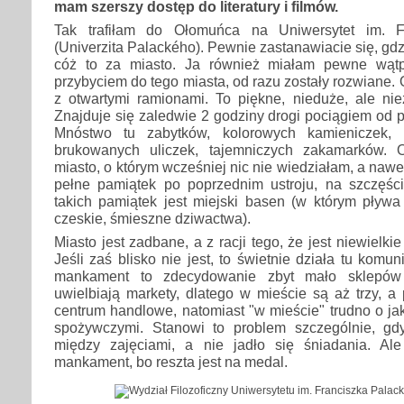
mam szerszy dostęp do literatury i filmów.
Tak trafiłam do Ołomuńca na Uniwersytet im. F
(Univerzita Palackého). Pewnie zastanawiacie się, gdz
cóż to za miasto. Ja również miałam pewne wątpl
przybyciem do tego miasta, od razu zostały rozwiane.
z otwartymi ramionami. To piękne, nieduże, ale nie
Znajduje się zaledwie 2 godziny drogi pociągiem od p
Mnóstwo tu zabytków, kolorowych kamieniczek, 
brukowanych uliczek, tajemniczych zakamarków. 
miasto, o którym wcześniej nic nie wiedziałam, a nawe
pełne pamiątek po poprzednim ustroju, na szczęści
takich pamiątek jest miejski basen (w którym pływa
czeskie, śmieszne dziwactwa).
Miasto jest zadbane, a z racji tego, że jest niewielkie
Jeśli zaś blisko nie jest, to świetnie działa tu komu
mankament to zdecydowanie zbyt mało sklepów
uwielbiają markety, dlatego w mieście są aż trzy, 
centrum handlowe, natomiast "w mieście" trudno o jak
spożywczymi. Stanowi to problem szczególnie, g
między zajęciami, a nie jadło się śniadania. Al
mankament, bo reszta jest na medal.