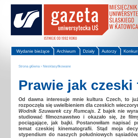
Wydanie bieżące
Archiwum
Działy
Autorzy
Konkur
Strona główna
›
Niesklasyfikowane
Prawie jak czeski 
Od dawna interesuje mnie kultura Czech, to już
rozpoczęła się uwielbieniem dla czeskich wieczory
Wodnik Szuwarek
czy
Rumcajs
. Z bajek nie wyra
studiować filmoznawstwo i okazało się, że fil
pociągające, jak bajki. Postanowiłam napisać 
temat czeskiej kinematografii. Stąd moja dec
stypendium do naszych południowych sąsiadów,