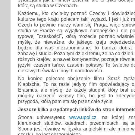
którą są studia w Czechach.
Każdemu, kto chciałby poznać Czechy i dowiedzie
kulturze tego kraju polecam taki wyjazd. I jeśli już 
Czech to pewnie marzy wam się Praga, więc sprow
studia w Pradze są wyjątkowo europejskie i nie p
typowej "czeskości", którą możecie poznać właśni
myślę, że nieważne, do jakiego kraju pojedziecie
będzie dla was niezapomniane. To bardzo dobra s
zabawę i studia. Poza tym dzięki temu, że na co dzień
różnych krajów, a nawet kontynentów, poznaję również
języki, czasem tańce, czasem potrawy. To świetne d
ciekawych świata i innych narodowości.
Na koniec polecam obejrzenie filmu
Smak życia
Klapischa. To na razie jedyny film opowiadający 
Erasmus, ale myślę, że każdy student, który brał u
mógłby nakręcić własny film, bo jest to zdecyd
przygoda, którą pamięta się przez całe życie.
Jeszcze kilka przydatnych linków do stron interne
Strona uniwersytetu:
www.upol.cz
, na której zn
kierunkach studiów, katedrach, przedmiotach, są t
Strona jest również w języku angielskim, ale mimo 
czesku, bo jest obszerniejsza.