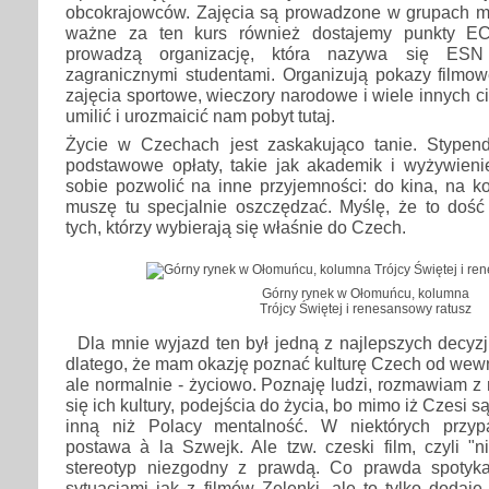
obcokrajowców. Zajęcia są prowadzone w grupach m
ważne za ten kurs również dostajemy punkty EC
prowadzą organizację, która nazywa się ESN
zagranicznymi studentami. Organizują pokazy filmowe
zajęcia sportowe, wieczory narodowe i wiele innych 
umilić i urozmaicić nam pobyt tutaj.
Życie w Czechach jest zaskakująco tanie. Stypen
podstawowe opłaty, takie jak akademik i wyżywien
sobie pozwolić na inne przyjemności: do kina, na k
muszę tu specjalnie oszczędzać. Myślę, że to dość
tych, którzy wybierają się właśnie do Czech.
Górny rynek w Ołomuńcu, kolumna
Trójcy Świętej i renesansowy ratusz
Dla mnie wyjazd ten był jedną z najlepszych decyzj
dlatego, że mam okazję poznać kulturę Czech od wewną
ale normalnie - życiowo. Poznaję ludzi, rozmawiam z 
się ich kultury, podejścia do życia, bo mimo iż Czesi s
inną niż Polacy mentalność. W niektórych przy
postawa à la Szwejk. Ale tzw. czeski film, czyli "ni
stereotyp niezgodny z prawdą. Co prawda spotyk
sytuacjami jak z filmów Zelenki, ale to tylko dodaje