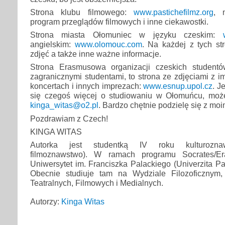
Strona klubu filmowego:
www.pastichefilmz.org
, 
program przeglądów filmowych i inne ciekawostki.
Strona miasta Ołomuniec w języku czeskim:
angielskim:
www.olomouc.com
. Na każdej z tych str
zdjęć a także inne ważne informacje.
Strona Erasmusowa organizacji czeskich studentó
zagranicznymi studentami, to strona ze zdjęciami z i
koncertach i innych imprezach:
www.esnup.upol.cz
. J
się czegoś więcej o studiowaniu w Ołomuńcu, moż
kinga_witas@o2.pl
. Bardzo chętnie podzielę się z mo
Pozdrawiam z Czech!
KINGA WITAS
Autorka jest studentką IV roku kulturoznaws
filmoznawstwo). W ramach programu Socrates/E
Uniwersytet im. Franciszka Palackiego (Univerzita 
Obecnie studiuje tam na Wydziale Filozoficznym
Teatralnych, Filmowych i Medialnych.
Autorzy:
Kinga Witas