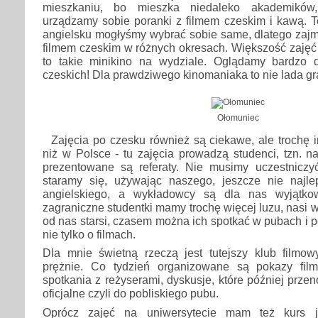
mieszkaniu, bo mieszka niedaleko akademików
urządzamy sobie poranki z filmem czeskim i kawą. 
angielsku mogłyśmy wybrać sobie same, dlatego zajm
filmem czeskim w różnych okresach. Większość zajęć
to takie minikino na wydziale. Oglądamy bardzo d
czeskich! Dla prawdziwego kinomaniaka to nie lada gr
Ołomuniec
Zajęcia po czesku również są ciekawe, ale trochę 
niż w Polsce - tu zajęcia prowadzą studenci, tzn. 
prezentowane są referaty. Nie musimy uczestniczy
staramy się, używając naszego, jeszcze nie najl
angielskiego, a wykładowcy są dla nas wyjątko
zagraniczne studentki mamy trochę więcej luzu, nasi 
od nas starsi, czasem można ich spotkać w pubach i 
nie tylko o filmach.
Dla mnie świetną rzeczą jest tutejszy klub filmowy
prężnie. Co tydzień organizowane są pokazy fil
spotkania z reżyserami, dyskusje, które później prze
oficjalne czyli do pobliskiego pubu.
Oprócz zajęć na uniwersytecie mam też kurs j