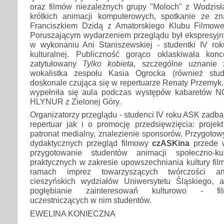
oraz filmów niezależnych grupy "Moloch" z Wodzisł
krótkich animacji komputerowych, spotkanie ze z
Franciszkiem Dzidą z Amatorskiego Klubu Filmowe
Poruszającym wydarzeniem przeglądu był ekspresyj
w wykonaniu Ani Staniszewskiej - studentki IV rok
kulturalnej. Publiczność gorąco oklaskiwała kon
zatytułowany
Tylko kobieta
, szczególne uznanie 
wokalistka zespołu Kasia Ogrocka (również stu
doskonale czująca się w repertuarze Renaty Przemyk.
wypełniła się aula podczas występów kabaretów 
HLYNUR z Zielonej Góry.
Organizatorzy przeglądu - studenci IV roku ASK zadba
repertuar jak i o promocję przedsięwzięcia: projek
patronat medialny, znalezienie sponsorów. Przygoto
dydaktycznych przegląd filmowy
czASKina
przede w
przygotowanie studentów animacji społeczno-ku
praktycznych w zakresie upowszechniania kultury fi
ramach imprez towarzyszących twórczości art
cieszyńskich wydziałów Uniwersytetu Śląskiego, 
pogłębianie zainteresowań kulturowo - fi
uczestniczących w nim studentów.
EWELINA KONIECZNA