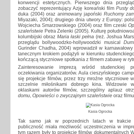
konwencji estetycznych. Pierwszego dnia przeglą
zobaczyć reprezentujący Azję koreański film
Pusty 
duka (2004) oraz animowany japoński
Ruchomy zam
Miyazaki, 2004); drugiego dnia utwory z Europy: pol
Wojciecha Smarzowskiego (2004) oraz film czeski
Op
szaleństwie
Petra Zelenki (2005). Kulturę południowo
kolumbijski obraz
Maria łaski pełna
(reż. Joshua Marst
przeglądu bollywoodzko-hollywoodzki musical
Duma
Gurinder Chadha, 2004) wprowadził w karnawałowy n
tanecznym krokiem podążyli w kierunku studenckieg
kończącą styczniowe spotkania z filmem zabawę w ryt
Zainteresowanie imprezą wśród studenckiej pub
oczekiwania organizatorów. Aula cieszyńskiego camp
się projekcje filmów, przez trzy mroźne styczniowe w
szczelnie miłośnikami dobrego kina. Widzowie wi
oklaskami autorów filmów, szczególny aplauz otr
domu
,
Opowieści o zwyczajnym szaleństwie
oraz film
Kasia Ogrocka
Tak samo jak w poprzednich latach w trakcie
publiczność miała możliwość uczestniczenia w impr
tym razem były to projekcje filmów dokumentalnych 