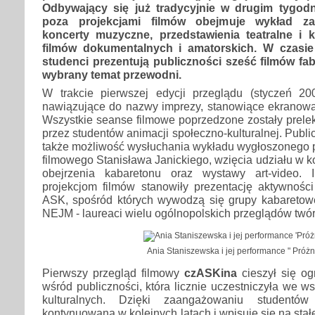
Odbywający się już tradycyjnie w drugim tygodn
poza projekcjami filmów obejmuje wykład za
koncerty muzyczne, przedstawienia teatralne i k
filmów dokumentalnych i amatorskich. W czasie
studenci prezentują publiczności sześć filmów fab
wybrany temat przewodni.
W trakcie pierwszej edycji przeglądu (styczeń 2
nawiązujące do nazwy imprezy, stanowiące ekranową
Wszystkie seanse filmowe poprzedzone zostały prele
przez studentów animacji społeczno-kulturalnej. Publ
także możliwość wysłuchania wykładu wygłoszonego pr
filmowego Stanisława Janickiego, wzięcia udziału w 
obejrzenia kabaretonu oraz wystawy art-video. 
projekcjom filmów stanowiły prezentację aktywności
ASK, spośród których wywodzą się grupy kabaret
NEJM - laureaci wielu ogólnopolskich przeglądów twór
Ania Staniszewska i jej performance " Próżn
Pierwszy przegląd filmowy
czASKina
cieszył się o
wśród publiczności, która licznie uczestniczyła we w
kulturalnych. Dzięki zaangażowaniu studentó
kontynuowana w kolejnych latach i wpisuje się na sta