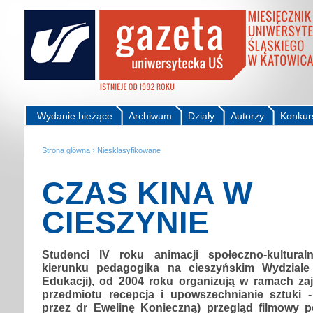
Wydanie bieżące
Archiwum
Działy
Autorzy
Konkur
Strona główna
›
Niesklasyfikowane
CZAS KINA W
CIESZYNIE
Studenci IV roku animacji społeczno-kulturaln
kierunku pedagogika na cieszyńskim Wydziale
Edukacji), od 2004 roku organizują w ramach za
przedmiotu recepcja i upowszechnianie sztuki 
przez dr Ewelinę Konieczną) przegląd filmowy