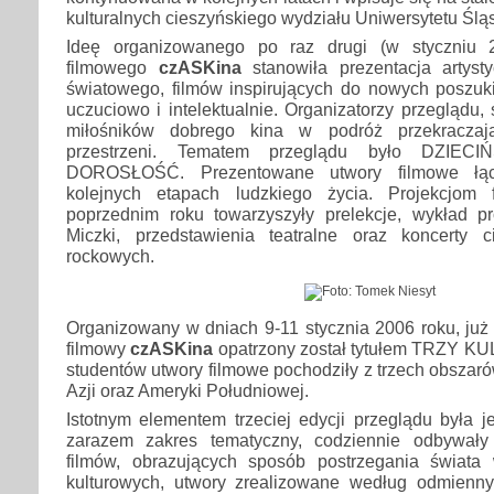
kulturalnych cieszyńskiego wydziału Uniwersytetu Ślą
Ideę organizowanego po raz drugi (w styczniu 
filmowego
czASKina
stanowiła prezentacja artyst
światowego, filmów inspirujących do nowych poszu
uczuciowo i intelektualnie. Organizatorzy przeglądu,
miłośników dobrego kina w podróż przekraczaj
przestrzeni. Tematem przeglądu było DZIEC
DOROSŁOŚĆ. Prezentowane utwory filmowe łąc
kolejnych etapach ludzkiego życia. Projekcjom
poprzednim roku towarzyszyły prelekcje, wykład pr
Miczki, przedstawienia teatralne oraz koncerty 
rockowych.
Organizowany w dniach 9-11 stycznia 2006 roku, już p
filmowy
czASKina
opatrzony został tytułem TRZY K
studentów utwory filmowe pochodziły z trzech obszaró
Azji oraz Ameryki Południowej.
Istotnym elementem trzeciej edycji przeglądu była 
zarazem zakres tematyczny, codziennie odbywały
filmów, obrazujących sposób postrzegania świata
kulturowych, utwory zrealizowane według odmienn