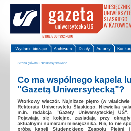
Wydanie bieżące
Archiwum
Działy
Autorzy
Konkur
Strona główna
›
Niesklasyfikowane
Co ma wspólnego kapela l
"Gazetą Uniwersytecką"?
Wtorkowy wieczór. Najniższe piętro (w właściwi
Rektoratu Uniwersytetu Śląskiego. Niewielka sala
m.in. redakcja "Gazety Uniwersyteckiej UŚ".
Pojawiają się kolejno, zasiadają przy okrąg
aktualnymi numerami miesięcznika. Nie, to nie spo
próba kapeli Studenckiego Zespołu Pieśni i