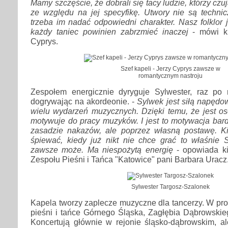
Mamy szczęście, że dobrali się tacy ludzie, którzy cz
ze względu na jej specyfikę. Utwory nie są technic
trzeba im nadać odpowiedni charakter. Nasz folklor j
każdy taniec powinien zabrzmieć inaczej
- mówi ki
Cyprys.
Szef kapeli - Jerzy Cyprys zawsze w
romantycznym nastroju
Zespołem energicznie dyryguje Sylwester, raz po
dogrywając na akordeonie. -
Sylwek jest siłą napędow
wielu wydarzeń muzycznych. Dzięki temu, że jest os
motywuje do pracy muzyków. I jest to motywacja bar
zasadzie nakazów, ale poprzez własną postawę. Ki
śpiewać, kiedy już nikt nie chce grać to właśnie
zawsze może. Ma niespożytą energię
- opowiada ki
Zespołu Pieśni i Tańca "Katowice" pani Barbara Uracz
Sylwester Targosz-Szalonek
Kapela tworzy zaplecze muzyczne dla tancerzy. W pro
pieśni i tańce Górnego Śląska, Zagłębia Dąbrowskie
Koncertują głównie w rejonie śląsko-dąbrowskim, a