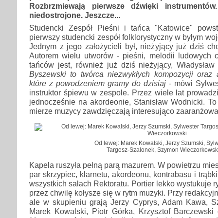
Rozbrzmiewają pierwsze dźwięki instrumentów.
niedostrojone. Jeszcze...
Studencki Zespół Pieśni i tańca "Katowice" pows
pierwszy studencki zespół folklorystyczny w byłym wo
Jednym z jego założycieli był, nieżyjący już dziś cho
Autorem wielu utworów - pieśni, melodii ludowych c
tańców jest, również już dziś nieżyjący, Władysła
Byszewski to twórca niezwykłych kompozycji oraz 
które z powodzeniem gramy do dzisiaj
- mówi Sylwes
instruktor śpiewu w zespole. Przez wiele lat prowadzi
jednocześnie na akordeonie, Stanisław Wodnicki. To
mierze muzycy zawdzięczają interesująco zaaranżow
Od lewej: Marek Kowalski, Jerzy Szumski, Syl
Targosz-Szalonek, Szymon Wieczorkowsk
Kapela ruszyła pełną parą mazurem. W powietrzu miesz
par skrzypiec, klarnetu, akordeonu, kontrabasu i trąbki
wszystkich salach Rektoratu. Portier lekko wystukuje ry
przez chwilę kołysze się w rytm muzyki. Przy redakcyj
ale w skupieniu grają Jerzy Cyprys, Adam Kawa, 
Marek Kowalski, Piotr Górka, Krzysztof Barczewski 