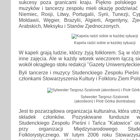
sukcesy poza granicami kraju. Piękno polskiego 
muzyków i tancerzy zespołu mieli okazję podziwiać 
Niemiec, Rosji, Litwy, Portugalii, Syrii, Tunezji, Cyp
Mołdawii, Węgier, Brazylii, Algierii, Argentyny, Z
Arabskich, Meksyku i Stanów Zjednoczonych.
Kapela radzi sobie w każdej sytuacji
W kapeli grają ludzie, którzy żyją folklorem. Są w r
inne zajęcia. Ale w każdy wtorek wieczorem łączą s
wokół okrągłego stołu redakcji "Gazety Uniwersyteckie
Byli tancerze i muzycy Studenckiego Zespołu Pieśni
członkami Stowarzyszenia Kultury i Folkloru Ziem Polsk
Sylwester Targosz-Szalonek
(akordeon) i Piotr Górka (kontrabas)
Jest to pozarządowa organizacja kulturalna, która utr
składek członków. Pozyskiwane fundusze wsp
Studenckiego Zespołu Pieśni i Tańca "Katowice" o
przy organizacji Międzynarodowego Stude
Folklorystycznego. W lutym 2006 roku Stowarzysz