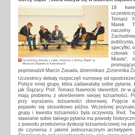
18 kwie
uczestnicz
Tomasz N
Marek T
naczel
Zachodnieg
publicysta
specyfiki, 
członek S
Miasto”, i
Uczestnicy debaty z cyklu „Pytania o Górny Śląsk” w
Muzeum Śląskim w Katowicach
promujący
poprowadził Marcin Zasada, dziennikarz „Dziennika Z
Uczestnicy debaty rozpoczęli rozmowę od spostrzeże
Polsce innej grupy, która zadawałaby sobie pytanie, 
jak Ślązacy. Prof. Tomasz Nawrocki stwierdził, że w 
mają problemu z określeniem swojej tożsamości. P
przy wyrażaniu tożsamości zbiorowej. Pojęcie
t
pojawiło się stosunkowo późno. Wcześniej przynależ
grupy i kwestia tożsamości była oczywista. Red. Tw
stawianie sobie takiego pytania ma powody historyczne.
z powodu przełożenia dyskusji tożsamościowej na po
do czynienia z jakimś jednoznacznym archetypem