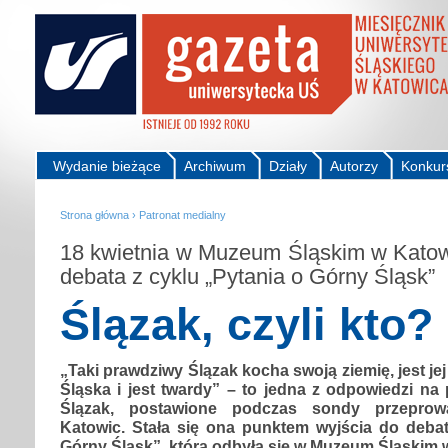
Wydanie bieżące
Archiwum
Działy
Autorzy
Konkur
Strona główna
›
Patronat medialny
18 kwietnia w Muzeum Śląskim w Katow
debata z cyklu „Pytania o Górny Śląsk”
Ślązak, czyli kto?
„Taki prawdziwy Ślązak kocha swoją ziemię, jest jej
Śląska i jest twardy” – to jedna z odpowiedzi na p
Ślązak, postawione podczas sondy przeprow
Katowic. Stała się ona punktem wyjścia do debat
Górny Śląsk”, która odbyła się w Muzeum Śląskim 