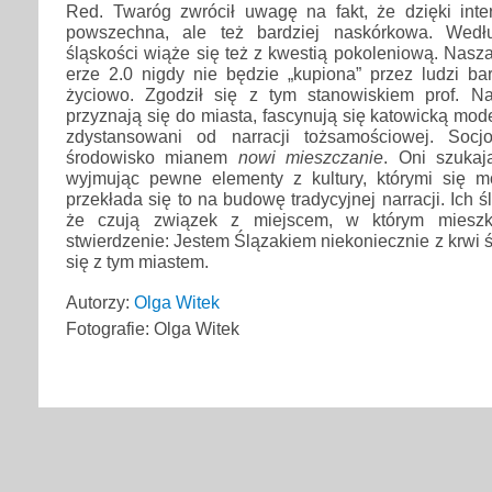
Red. Twaróg zwrócił uwagę na fakt, że dzięki inter
powszechna, ale też bardziej naskórkowa. Wedł
śląskości wiąże się też z kwestią pokoleniową. Nasz
erze 2.0 nigdy nie będzie „kupiona” przez ludzi ba
życiowo. Zgodził się z tym stanowiskiem prof. Na
przyznają się do miasta, fascynują się katowicką mod
zdystansowani od narracji tożsamościowej. Socjo
środowisko mianem
nowi mieszczanie
. Oni szukaj
wyjmując pewne elementy z kultury, którymi się m
przekłada się to na budowę tradycyjnej narracji. Ich 
że czują związek z miejscem, w którym mieszk
stwierdzenie: Jestem Ślązakiem niekoniecznie z krwi ślą
się z tym miastem.
Autorzy:
Olga Witek
Fotografie: Olga Witek