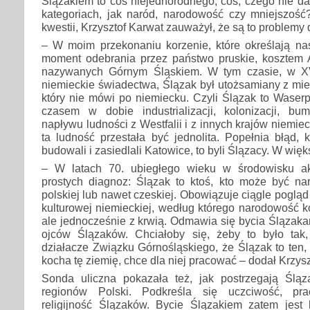
Ślązakiem to coś niejednorodnego, coś, czego nie da
kategoriach, jak naród, narodowość czy mniejszość
kwestii, Krzysztof Karwat zauważył, że są to problemy d
– W moim przekonaniu korzenie, które określają na
moment odebrania przez państwo pruskie, kosztem Au
nazywanych Górnym Śląskiem. W tym czasie, w XVI
niemieckie świadectwa, Ślązak był utożsamiany z mi
który nie mówi po niemiecku. Czyli Ślązak to Waserp
czasem w dobie industrializacji, kolonizacji, b
napływu ludności z Westfalii i z innych krajów niemi
ta ludność przestała być jednolita. Popełnia błąd, k
budowali i zasiedlali Katowice, to byli Ślązacy. W więk
– W latach 70. ubiegłego wieku w środowisku a
prostych diagnoz: Ślązak to ktoś, kto może być nar
polskiej lub nawet czeskiej. Obowiązuje ciągle pogląd
kulturowej niemieckiej, według którego narodowość k
ale jednocześnie z krwią. Odmawia się bycia Ślązakam
ojców Ślązaków. Chciałoby się, żeby to było tak, 
działacze Związku Górnośląskiego, że Ślązak to ten, kt
kocha tę ziemię, chce dla niej pracować – dodał Krzysz
Sonda uliczna pokazała też, jak postrzegają Ślą
regionów Polski. Podkreśla się uczciwość, prac
religijność Ślązaków. Bycie Ślązakiem zatem jest 