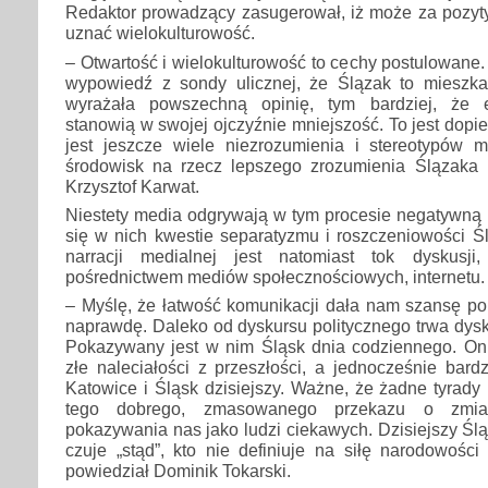
Redaktor prowadzący zasugerował, iż może za pozy
uznać wielokulturowość.
– Otwartość i wielokulturowość to cechy postulowane.
wypowiedź z sondy ulicznej, że Ślązak to mieszk
wyrażała powszechną opinię, tym bardziej, że e
stanowią w swojej ojczyźnie mniejszość. To jest dopi
jest jeszcze wiele niezrozumienia i stereotypów 
środowisk na rzecz lepszego zrozumienia Ślązaka 
Krzysztof Karwat.
Niestety media odgrywają w tym procesie negatywną 
się w nich kwestie separatyzmu i roszczeniowości 
narracji medialnej jest natomiast tok dyskusj
pośrednictwem mediów społecznościowych, internetu.
– Myślę, że łatwość komunikacji dała nam szansę po
naprawdę. Daleko od dyskursu politycznego trwa dysk
Pokazywany jest w nim Śląsk dnia codziennego. On
złe naleciałości z przeszłości, a jednocześnie bard
Katowice i Śląsk dzisiejszy. Ważne, że żadne tyrady 
tego dobrego, zmasowanego przekazu o zmia
pokazywania nas jako ludzi ciekawych. Dzisiejszy Śląza
czuje „stąd”, kto nie definiuje na siłę narodowośc
powiedział Dominik Tokarski.