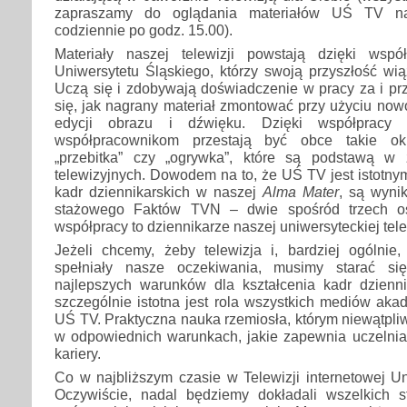
zapraszamy do oglądania materiałów UŚ TV n
codziennie po godz. 15.00).
Materiały naszej telewizji powstają dzięki wspó
Uniwersytetu Śląskiego, którzy swoją przyszłość wi
Uczą się i zdobywają doświadczenie w pracy za i pr
się, jak nagrany materiał zmontować przy użyciu no
edycji obrazu i dźwięku. Dzięki współpra
współpracownikom przestają być obce takie okre
„przebitka” czy „ogrywka”, które są podstawą w 
telewizyjnych. Dowodem na to, że UŚ TV jest istotn
kadr dziennikarskich w naszej
Alma Mater
, są wyni
stażowego Faktów TVN – dwie spośród trzech o
współpracy to dziennikarze naszej uniwersyteckiej tele
Jeżeli chcemy, żeby telewizja i, bardziej ogólnie,
spełniały nasze oczekiwania, musimy starać si
najlepszych warunków dla kształcenia kadr dziennik
szczególnie istotna jest rola wszystkich mediów aka
UŚ TV. Praktyczna nauka rzemiosła, którym niewątpliw
w odpowiednich warunkach, jakie zapewnia uczelnia,
kariery.
Co w najbliższym czasie w Telewizji internetowej U
Oczywiście, nadal będziemy dokładali wszelkich s