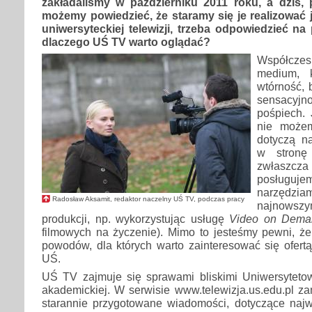
zakładaliśmy w październiku 2011 roku, a dziś, 
możemy powiedzieć, że staramy się je realizować ja
uniwersyteckiej telewizji, trzeba odpowiedzieć n
dlaczego UŚ TV warto oglądać?
Współcze
medium, 
wtórność, 
sensacyjn
pośpiech.
nie możem
dotyczą n
w stronę 
zwłaszcza
posług
narzędzi
Radosław Aksamit, redaktor naczelny UŚ TV, podczas pracy
najnows
produkcji, np. wykorzystując usługę
Video on Dema
filmowych na życzenie). Mimo to jesteśmy pewni, że 
powodów, dla których warto zainteresować się ofertą 
UŚ.
UŚ TV zajmuje się sprawami bliskimi Uniwersytetowi
akademickiej. W serwisie www.telewizja.us.edu.pl za
starannie przygotowane wiadomości, dotyczące naj