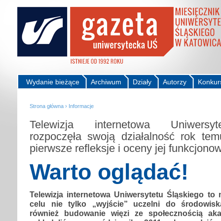
Wydanie bieżące
Archiwum
Działy
Autorzy
Konkur
Strona główna
›
Informacje
Telewizja internetowa Uniwersyt
rozpoczęła swoją działalność rok te
pierwsze refleksje i oceny jej funkcjono
Warto oglądać!
Telewizja internetowa Uniwersytetu Śląskiego to
celu nie tylko „wyjście” uczelni do środowisk
również budowanie więzi ze społecznością aka