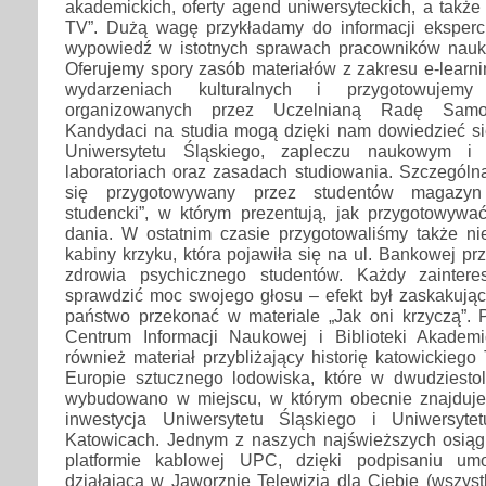
akademickich, oferty agend uniwersyteckich, a także
TV”. Dużą wagę przykładamy do informacji eksperck
wypowiedź w istotnych sprawach pracowników nauk
Oferujemy spory zasób materiałów z zakresu e-learni
wydarzeniach kulturalnych i przygotowujem
organizowanych przez Uczelnianą Radę Samor
Kandydaci na studia mogą dzięki nam dowiedzieć si
Uniwersytetu Śląskiego, zapleczu naukowym i t
laboratoriach oraz zasadach studiowania. Szczególn
się przygotowywany przez studentów magazyn 
studencki”, w którym prezentują, jak przygotowywa
dania. W ostatnim czasie przygotowaliśmy także nie
kabiny krzyku, która pojawiła się na ul. Bankowej prz
zdrowia psychicznego studentów. Każdy zainter
sprawdzić moc swojego głosu – efekt był zaskakując
państwo przekonać w materiale „Jak oni krzyczą”. P
Centrum Informacji Naukowej i Biblioteki Akademi
również materiał przybliżający historię katowickiego
Europie sztucznego lodowiska, które w dwudziest
wybudowano w miejscu, w którym obecnie znajduje
inwestycja Uniwersytetu Śląskiego i Uniwersyt
Katowicach. Jednym z naszych najświeższych osiąg
platformie kablowej UPC, dzięki podpisaniu u
działającą w Jaworznie Telewizją dla Ciebie (wszys