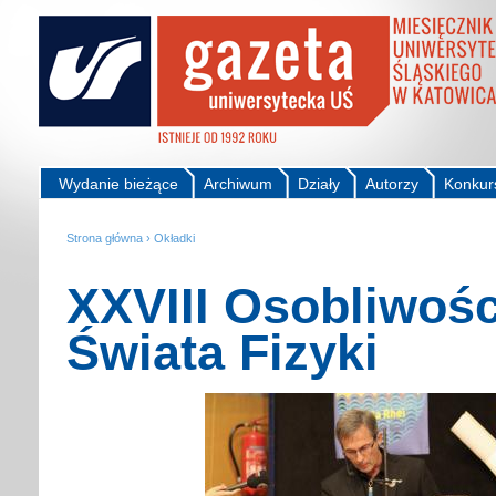
Wydanie bieżące
Archiwum
Działy
Autorzy
Konkur
Strona główna
›
Okładki
XXVIII Osobliwośc
Świata Fizyki