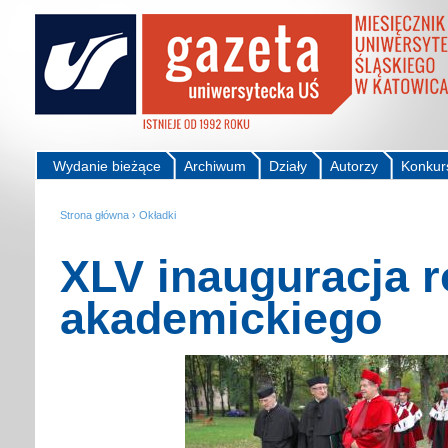
Wydanie bieżące
Archiwum
Działy
Autorzy
Konkur
Strona główna
›
Okładki
XLV inauguracja 
akademickiego