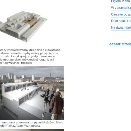
Piękna liczba
W zakamarka
Cieszyn po g
Duet nauki i 
Na dwóch kół
Zobacz stronę
racy zaprojektowany dziedziniec i utworzona
estrzeń posiadać będą walory prospołeczne,
uczelni kształcącej przyszłych twórców w
i operatorskiej, reżyserskiej, organizacji
j, telewizyjnej i filmowej
znano pracy autorstwa grupy architektów: Jakub
ander Palka, Adam Wanatowicz