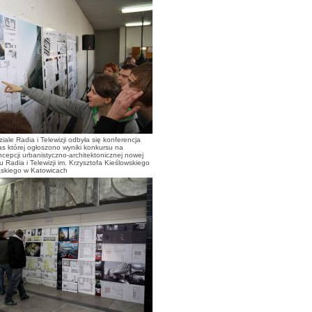
ale Radia i Telewizji odbyła się konferencja
s której ogłoszono wyniki konkursu na
cepcji urbanistyczno-architektonicznej nowej
u Radia i Telewizji im. Krzysztofa Kieślowskiego
ąskiego w Katowicach