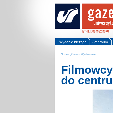
Wydanie bieżące
Archiwum
Strona główna
›
Wydarzenia
Filmowcy
do centr