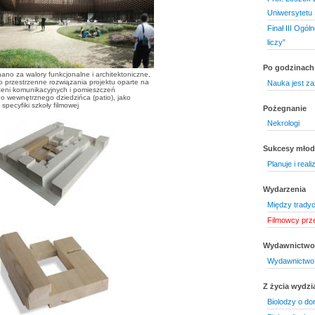
Uniwersytetu 
Finał III Ogó
liczy”
Po godzinach
ano za walory funkcjonalne i architektoniczne,
 przestrzenne rozwiązania projektu oparte na
Nauka jest z
rzeni komunikacyjnych i pomieszczeń
o wewnętrznego dziedzińca (patio), jako
specyfiki szkoły filmowej
Pożegnanie
Nekrologi
Sukcesy mło
Planuje i reali
Wydarzenia
Między trady
Filmowcy prze
Wydawnictwo 
Wydawnictwo 
Z życia wydzi
Biolodzy o d