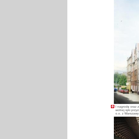
I nagrodę oraz z
wolnej ręki przy
o.o. z Warszawy