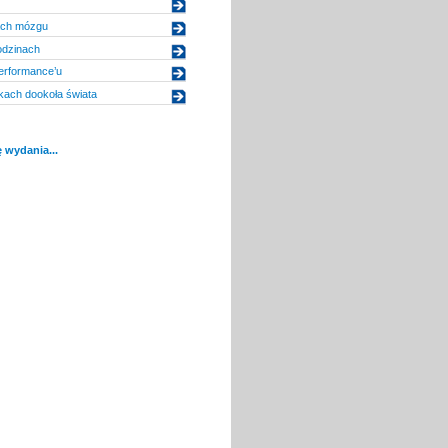
ch mózgu
odzinach
performance’u
kach dookoła świata
 wydania...