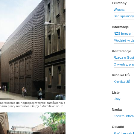
Felietony
Wiosna
Sen spełniony
Informacje
NZS forever!
Młodzież w dz
Konferencje
Rzecz o Gustl
O wiedzy, praw
Kronika UŚ
Kronika UŚ
Listy
Listy
aproszenie do negocjacji w trybie zamówienia z
znano pracy autorstwa Grupy 5 Architekci sp. z
Nauka
Kobieta, która
Okładki
Prof. Leszek 