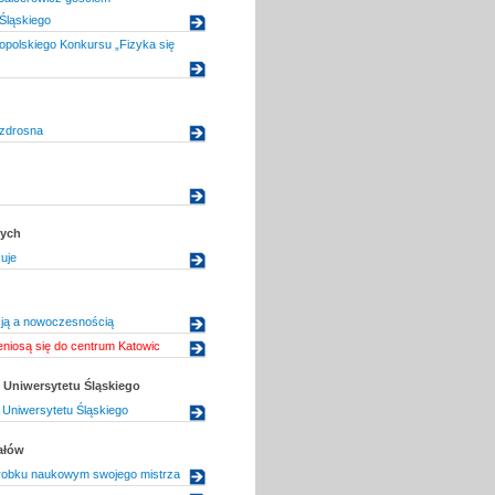
Śląskiego
lnopolskiego Konkursu „Fizyka się
azdrosna
dych
zuje
cją a nowoczesnością
niosą się do centrum Katowic
Uniwersytetu Śląskiego
Uniwersytetu Śląskiego
ałów
orobku naukowym swojego mistrza