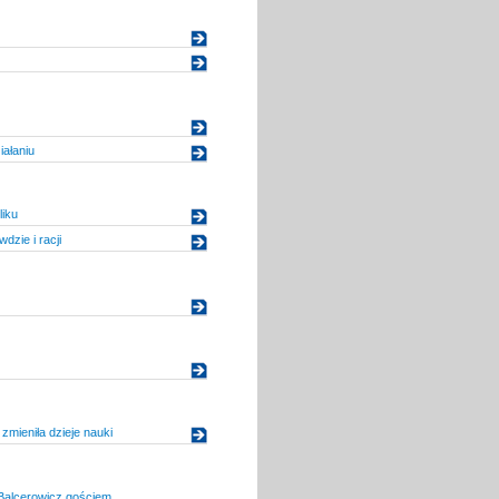
iałaniu
iku
dzie i racji
 zmieniła dzieje nauki
Balcerowicz gościem