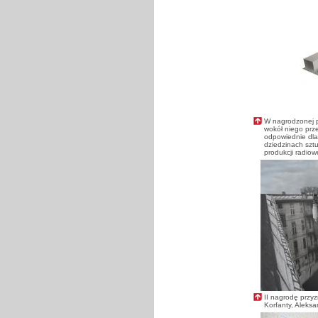
W nagrodzonej p
wokół niego prz
odpowiednie dla 
dziedzinach sztuk
produkcji radiowe
II nagrodę przy
Korfanty, Aleks