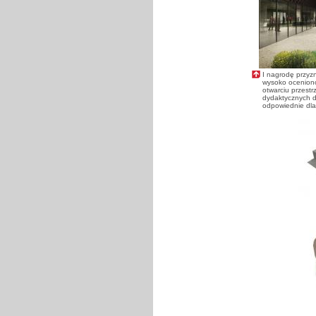
I nagrodę przyzn
wysoko oceniono
otwarciu przest
dydaktycznych d
odpowiednie dla 