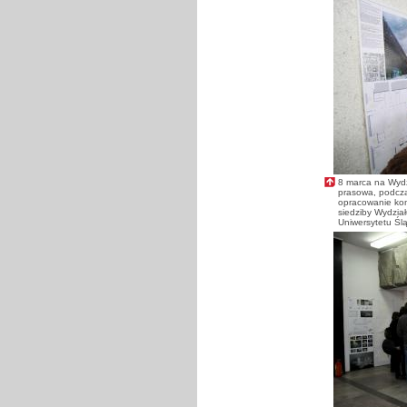
8 marca na Wydzi
prasowa, podcza
opracowanie kon
siedziby Wydział
Uniwersytetu Śl