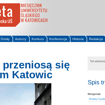
Działy
Autorzy
Konkurs
Konferencja
Historia
Redakcja
 przeniosą się
Ten artykuł 
um Katowic
Spis t
Wstępniak
Drodzy Czytel