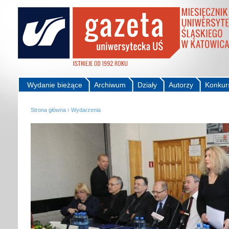
Wydanie bieżące
Archiwum
Działy
Autorzy
Konkur
Strona główna
›
Wydarzenia