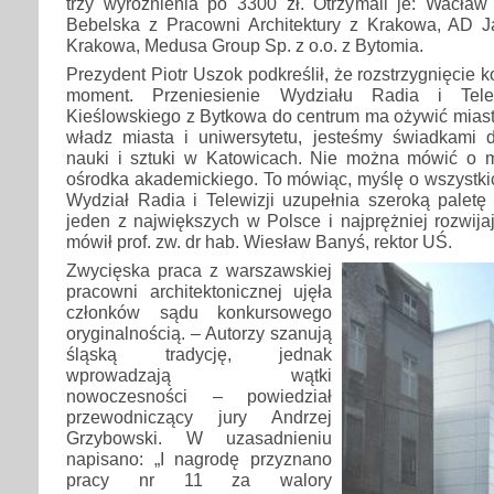
trzy wyróżnienia po 3300 zł. Otrzymali je: Wacław 
Bebelska z Pracowni Architektury z Krakowa, AD 
Krakowa, Medusa Group Sp. z o.o. z Bytomia.
Prezydent Piotr Uszok podkreślił, że rozstrzygnięcie
moment. Przeniesienie Wydziału Radia i Telew
Kieślowskiego z Bytkowa do centrum ma ożywić miast
władz miasta i uniwersytetu, jesteśmy świadkami
nauki i sztuki w Katowicach. Nie można mówić o m
ośrodka akademickiego. To mówiąc, myślę o wszystkic
Wydział Radia i Telewizji uzupełnia szeroką paletę 
jeden z największych w Polsce i najprężniej rozwij
mówił prof. zw. dr hab. Wiesław Banyś, rektor UŚ.
Zwycięska praca z warszawskiej
pracowni architektonicznej ujęła
członków sądu konkursowego
oryginalnością. – Autorzy szanują
śląską tradycję, jednak
wprowadzają wątki
nowoczesności – powiedział
przewodniczący jury Andrzej
Grzybowski. W uzasadnieniu
napisano: „I nagrodę przyznano
pracy nr 11 za walory