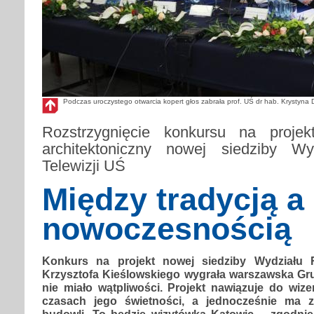
Podczas uroczystego otwarcia kopert głos zabrała prof. UŚ dr hab. Krystyna D
Rozstrzygnięcie konkursu na projekt
architektoniczny nowej siedziby W
Telewizji UŚ
Między tradycją a
nowoczesnością
Konkurs na projekt nowej siedziby Wydziału Ra
Krzysztofa Kieślowskiego wygrała warszawska Gru
nie miało wątpliwości. Projekt nawiązuje do wiz
czasach jego świetności, a jednocześnie ma 
budowli. To będzie wizytówka Katowic – zgodnie