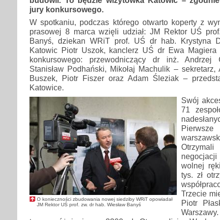
jury konkursowego.
W spotkaniu, podczas którego otwarto koperty z wyn
prasowej 8 marca wzięli udział: JM Rektor UŚ prof
Banyś, dziekan WRiT prof. UŚ dr hab. Krystyna D
Katowic Piotr Uszok, kanclerz UŚ dr Ewa Magiera
konkursowego: przewodniczący dr inż. Andrzej 
Stanisław Podhański, Mikołaj Machulik – sekretarz,
Buszek, Piotr Fiszer oraz Adam Śleziak – przedst
Katowice.
Swój akces
71 zespoł
nadesłany
Pierwsz
warszawsk
Otrzyma
negocjacji
wolnej ręk
tys. zł ot
współpra
Trzecie mie
O konieczności zbudowania nowej siedziby WRiT opowiadał
Piotr Płas
JM Rektor UŚ prof. zw. dr hab. Wiesław Banyś
Warszawy