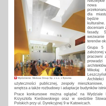
Niezwykle
nowa s
przekonan
dla mias
będzie 
kulturaln
doceniam z
fasady. 
wezwanie
terenów ok
Grupa 5 
założonej 
pracowni a
prowadz
architektó
Mikołaj 
Leszczyńsk
Architekc
Wyróżnienie. Medusa Group Sp. z o.o. z Bytomia
użyteczności publicznej, zespoły mieszkaniowe,
wnętrza a także rozbudowy i adaptacje budynków istni
Prace konkursowe można oglądać na Wydziale Ra
Krzysztofa Kieślowskiego oraz w siedzibie Stowa
Polskich przy ul. Dyrekcyjnej 9 w Katowicach.