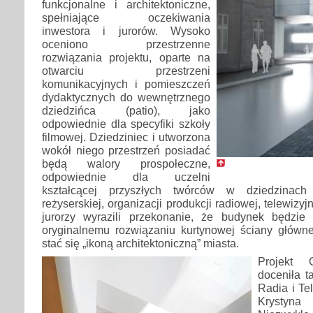
funkcjonalne i architektoniczne,
spełniające oczekiwania
inwestora i jurorów. Wysoko
oceniono przestrzenne
rozwiązania projektu, oparte na
otwarciu przestrzeni
komunikacyjnych i pomieszczeń
dydaktycznych do wewnętrznego
dziedzińca (patio), jako
odpowiednie dla specyfiki szkoły
filmowej. Dziedziniec i utworzona
wokół niego przestrzeń posiadać
będą walory prospołeczne,
odpowiednie dla uczelni
kształcącej przyszłych twórców w dziedzinach s
reżyserskiej, organizacji produkcji radiowej, telewizyj
jurorzy wyrazili przekonanie, że budynek będzie
oryginalnemu rozwiązaniu kurtynowej ściany główn
stać się „ikoną architektoniczną” miasta.
Projekt 
doceniła t
Radia i Tel
Krystyn