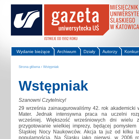
Wydanie bieżące
Archiwum
Działy
Autorzy
Konkur
Strona główna
›
Wstępniak
Wstępniak
Szanowni Czytelnicy!
29 września zainaugurowaliśmy 42. rok akademicki
Mater. Jednak intensywna praca na uczelni roz
wcześniej. Większość wrześniowych dni wielu 
przygotowanie wielkiej imprezy, będącej pomysłem K
Śląskiej Nocy Naukowców. Akcja ta już od kilku l
popularnością. Na Śląsku jako pierwsi, w 2006 r