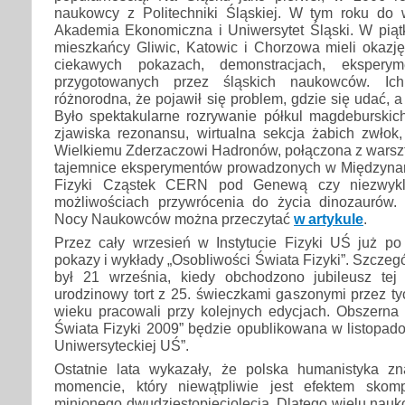
naukowcy z Politechniki Śląskiej. W tym roku do ws
Akademia Ekonomiczna i Uniwersytet Śląski. W pią
mieszkańcy Gliwic, Katowic i Chorzowa mieli okazję
ciekawych pokazach, demonstracjach, ekspery
przygotowanych przez śląskich naukowców. Ic
różnorodna, że pojawił się problem, gdzie się udać, 
Było spektakularne rozrywanie półkul magdeburskich
zjawiska rezonansu, wirtualna sekcja żabich zwło
Wielkiemu Zderzaczowi Hadronów, połączona z warszta
tajemnice eksperymentów prowadzonych w Międzyna
Fizyki Cząstek CERN pod Genewą czy niezwykl
możliwościach przywrócenia do życia dinozaurów. 
Nocy Naukowców można przeczytać
w artykule
.
Przez cały wrzesień w Instytucie Fizyki UŚ już po
pokazy i wykłady „Osobliwości Świata Fizyki”. Szczeg
był 21 września, kiedy obchodzono jubileusz tej 
urodzinowy tort z 25. świeczkami gaszonymi przez tyc
wieku pracowali przy kolejnych edycjach. Obszerna 
Świata Fizyki 2009” będzie opublikowana w listopa
Uniwersyteckiej UŚ”.
Ostatnie lata wykazały, że polska humanistyka z
momencie, który niewątpliwie jest efektem skom
minionego dwudziestopięciolecia. Dlatego wielu nau