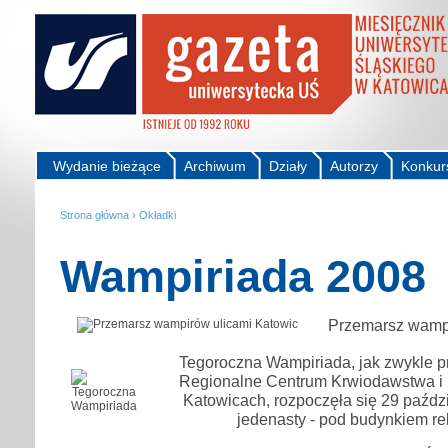
Wydanie bieżące
Archiwum
Działy
Autorzy
Konkur
Strona główna
›
Okładki
Wampiriada 2008
Przemarsz wampi
Tegoroczna Wampiriada, jak zwykle 
Regionalne Centrum Krwiodawstwa i 
Katowicach, rozpoczęła się 29 paździe
jedenasty - pod budynkiem re