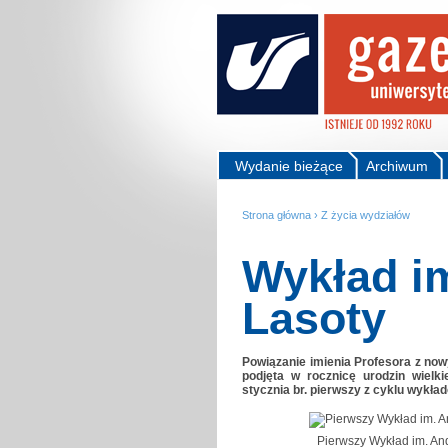
Wydanie bieżące
Archiwum
Strona główna
›
Z życia wydziałów
Wykład i
Lasoty
Powiązanie imienia Profesora z now
podjęta w rocznicę urodzin wielk
stycznia br. pierwszy z cyklu wykład
Pierwszy Wykład im. And