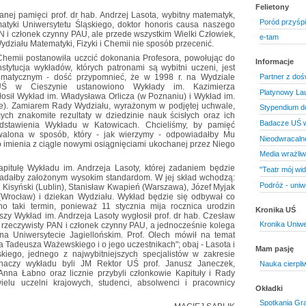
Felietony
anej pamięci prof. dr hab. Andrzej Lasota, wybitny matematyk,
Poród przyśp
matyki Uniwersytetu Śląskiego, doktor honoris causa naszego
N i członek czynny PAU, ale przede wszystkim Wielki Człowiek,
e-tam
ydziału Matematyki, Fizyki i Chemii nie sposób przecenić.
Chemii postanowiła uczcić dokonania Profesora, powołując do
Informacje
nstytucja wykładów, których patronami są wybitni uczeni, jest
ematycznym - dość przypomnieć, że w 1998 r. na Wydziale
Partner z do
i UŚ w Cieszynie ustanowiono Wykłady im. Kazimierza
Platynowy Lau
łosił Wykład im. Władysława Orlicza (w Poznaniu) i Wykład im.
e). Zamiarem Rady Wydziału, wyrażonym w podjętej uchwale,
Stypendium do
ych znakomite rezultaty w dziedzinie nauk ścisłych oraz ich
Badacze UŚ w
dstawienia Wykładu w Katowicach. Chcieliśmy, by pamięć
rwalona w sposób, który - jak wierzymy - odpowiadałby Mu
Nieodwracalne
o imienia z ciągle nowymi osiągnięciami ukochanej przez Niego
Media wrażliw
itułę Wykładu im. Andrzeja Lasoty, której zadaniem będzie
"Teatr mój wid
iadałby założonym wysokim standardom. W jej skład wchodzą:
Podróż - uniw
n Kisyński (Lublin), Stanisław Kwapień (Warszawa), Józef Myjak
(Wrocław) i dziekan Wydziału. Wykład będzie się odbywał co
o taki termin, ponieważ 11 stycznia mija rocznica urodzin
Kronika UŚ
wszy Wykład im. Andrzeja Lasoty wygłosił prof. dr hab. Czesław
Kronika Uniwe
 rzeczywisty PAN i członek czynny PAU, a jednocześnie kolega
a Uniwersytecie Jagiellońskim. Prof. Olech mówił na temat
 Tadeusza Ważewskiego i o jego uczestnikach"; obaj - Lasota i
Mam pasję
kiego, jednego z najwybitniejszych specjalistów w zakresie
haczy wykładu byli JM Rektor UŚ prof. Janusz Janeczek,
Nauka cierpli
 i Anna Łabno oraz licznie przybyli członkowie Kapituły i Rady
elu uczelni krajowych, studenci, absolwenci i pracownicy
Okładki
Spotkania Gr