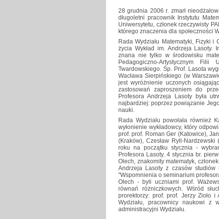
28 grudnia 2006 r. zmarł nieodżałow
długoletni pracownik Instytutu Mate
Uniwersytetu, członek rzeczywisty PA
którego znaczenia dla społeczności W
Rada Wydziału Matematyki, Fizyki i 
życia Wykład im. Andrzeja Lasoty. I
znana nie tylko w środowisku mat
Pedagogiczno-Artystycznym Fili
Twardowskiego. Śp. Prof. Lasota wyg
Wacława Sierpińskiego (w Warszawi
jest wyróżnienie uczonych osiągając
zastosowań zaproszeniem do prze
Profesora Andrzeja Lasoty była ut
najbardziej: poprzez powiązanie Jeg
nauki.
Rada Wydziału powołała również Kap
wyłonienie wykładowcy, który odpow
prof. prof. Roman Ger (Katowice), Ja
(Kraków), Czesław Ryll-Nardzewski 
roku na początku stycznia - wybran
Profesora Lasoty. 4 stycznia br. pier
Olech, znakomity matematyk, członek
Andrzeja Lasoty z czasów studiów n
"Wspomnienia o seminarium profesora
Olech - byli uczniami prof. Ważews
równań różniczkowych. Wśród słuc
prorektorzy: prof. prof. Jerzy Zioło
Wydziału, pracownicy naukowi z wi
administracyjni Wydziału.