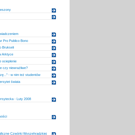
ieszony
świadczeniem
r Pro Publico Bono
 Brukseli
 Arktyce
 ocieplenie
e czy niewrażliwe?
zę..." - w nim też studentów
ersytet świata
rsytecka - Luty 2008
wości
aficzne Czwórki Wyszehradzkiej