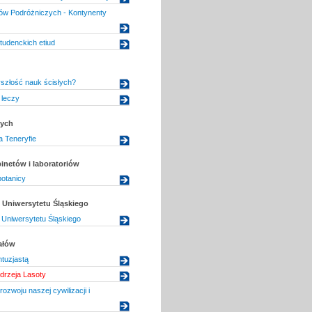
dów Podróżniczych - Kontynenty
tudenckich etiud
yszłość nauk ścisłych?
 leczy
dych
a Teneryfie
inetów i laboratoriów
otanicy
Uniwersytetu Śląskiego
Uniwersytetu Śląskiego
ałów
tuzjastą
drzeja Lasoty
 rozwoju naszej cywilizacji i