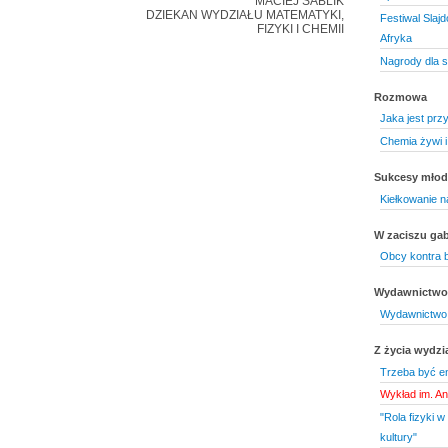
MACIEJ SABLIK
DZIEKAN WYDZIAŁU MATEMATYKI,
Festiwal Slaj
FIZYKI I CHEMII
Afryka
Nagrody dla s
Rozmowa
Jaka jest prz
Chemia żywi i
Sukcesy mło
Kiełkowanie n
W zaciszu gab
Obcy kontra b
Wydawnictwo 
Wydawnictwo 
Z życia wydzi
Trzeba być en
Wykład im. An
"Rola fizyki w
kultury"