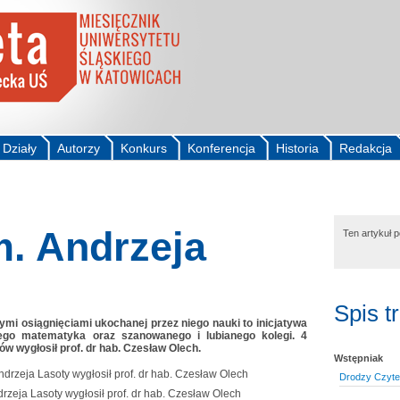
Działy
Autorzy
Konkurs
Konferencja
Historia
Redakcja
m. Andrzeja
Ten artykuł 
Spis t
ymi osiągnięciami ukochanej przez niego nauki to inicjatywa
iego matematyka oraz szanowanego i lubianego kolegi. 4
ów wygłosił prof. dr hab. Czesław Olech.
Wstępniak
Drodzy Czytel
rzeja Lasoty wygłosił prof. dr hab. Czesław Olech