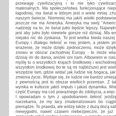
przewagę cywilizacyjną i to nie tyko cywiliza
materialnych. Ma społeczeństwa funkcjonujące niep
łagodniej, ma świat w którym jest o wiele mniej ,ch
naszym świecie. Niemniej ma jakiś wielki podstawow
jeszcze nie ma Ameryka. Ameryka ma swój "Americ
nadzieję na to, że świat jutro będzie lepszy. Najwię
jest aby jutro było niewiele gorsze niż dzisiaj. Ma w
niejako nic do zyskania. To jest wielka bieda naszej
Europy i dlatego ilekroć w niej jestem, a jestem p
wrażenie, że może dzięki zjednoczeniu, może dzię
znowu w obszar zachodniej Europy - to może wł
dzisiaj im do dania, aniżeli oni nam. Albowiem w na
myślę tu o wszystkich krajach środkowej i wschodni
wszystkim środkowej bo te są mi najbliższe) jest wie
wszędzie tam, gdzie widać jak ludzie się bogacą, jak 
zmienia życie. Wydaje się, że ludzie nie bardzo umieją 
z pewnością jest to obszar wielkich przemian. Z t
wynika w kulturze jakiś impuls i jakaś dynamika. Wi
część Europy ma coś poważnego do zdobycia, a więc 
I opowiadam o tym z upodobaniem ilekroć jeżdż
narzekania, że my tacy zmaterializowani bo ciąg
pieniądze. To prawda, ale widzę także z dużą dozą saty
niewygodni, nawet czasem niebezpieczni, że już