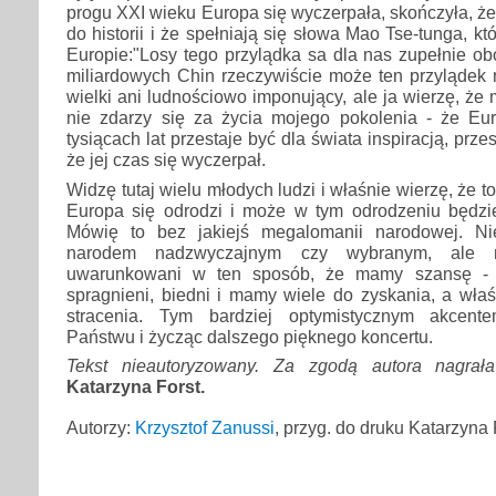
progu XXI wieku Europa się wyczerpała, skończyła, że
do historii i że spełniają się słowa Mao Tse-tunga, kt
Europie:"Losy tego przylądka sa dla nas zupełnie ob
miliardowych Chin rzeczywiście może ten przylądek 
wielki ani ludnościowo imponujący, ale ja wierzę, że m
nie zdarzy się za życia mojego pokolenia - że E
tysiącach lat przestaje być dla świata inspiracją, prze
że jej czas się wyczerpał.
Widzę tutaj wielu młodych ludzi i właśnie wierzę, że t
Europa się odrodzi i może w tym odrodzeniu będzie
Mówię to bez jakiejś megalomanii narodowej. N
narodem nadzwyczajnym czy wybranym, ale 
uwarunkowani w ten sposób, że mamy szansę - b
spragnieni, biedni i mamy wiele do zyskania, a właś
stracenia. Tym bardziej optymistycznym akcent
Państwu i życząc dalszego pięknego koncertu.
Tekst nieautoryzowany. Za zgodą autora nagrał
Katarzyna Forst.
Autorzy:
Krzysztof Zanussi
, przyg. do druku Katarzyna 