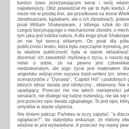
bardzo żywo przeżywającym swiat i swój własny
najłatwiejszy. Otóż powiedział mi jak to było kiedyś. 
może nie w prostej linii, ale przodkowie na tronie Wielki
zbrodniarzami, łajdakami, ale o ich zbrodniach, potw
pisał William Shakespeare, z którego sztuk do dz
czegoś fascynującego o mechanizmie zbrodni, o mech
tym jaka jest ludzka natura. A dla kogo pisał Shakespe
on nie był tworcą elitarnym. On pisał dla półan
publiczności teatru, która była zwyczajnie trymalną, pr
ta właśnie publiczność była w stanie oklaskiwać
doceniać ich zawartość myślową o życiu, o naszej egz
mówi o sobie, że na pewno jest człowiekie
niedoskonałym, ale jego życie jest materiałem dl
angielsku wdzięcznie nazywa trash-writers tzn. śmiec
scenarzystów z "Dynasty", "Capitol Hill" i podobnych 
których obraz świata jest idiotyczny , skłamany. Nie 
upadający. Przecież nie ma takich namiętności 
serialach, nie dlatego się ludzie rozwodzą, nie tak się r
jest przecież opis świata zgłupiałego. To jest opis, któ
umysłów w stanie uśpienia.
Nie śmiem patrząc Państwu w oczy zapytać: "a dlacz
oglądacie?", bo statystyka wskazuje, że miliony otwi
właśnie to jest wyświetlane. A przecież my mamy pe