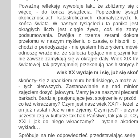
Poważną refleksję wywołuje fakt, że zbliżamy się
więcej - do końca tysiąclecia. Poprzednie tysią
okolicznościach katastroficznych, dramatycznych: l
końca świata. W naszym tysiącleciu ta panika jes
okrągłych liczb jest ciągle żywa, coś się zam
podsumowania. Dwójka z trzema zerami dokonu
przełomu w naszym myśleniu o czasie, o historii, o j
chodzi o periodyzacje - nie gestem historykiem, mówię
odnoszę wrażenie, że stulecia będące mniejszymi ko
nie zawsze zamykają się w okrągłe daty. Wiek XIX tr
światowej, tak przynajmniej przekonują nas historycy.
wiek XX wydaje m i się, już się sko
skończył się z upadkiem muru berlińskiego, a może 
- tych pierwszych. Zastanawianie się nad minio
zajęciem dosyć, jałowym. Mamy je za naszymi plecami
barkach. Bardziej pasjonujące jest spojrzenie w przód 
co też wkraczamy? Czym jest nasz wiek XXi? - leżeli 
on już nastał i Już w nim żyjemy. Czym jest? - przynaj
uczestniczą w kulturze tak hak Państwo, tak jak ja. C
XXI i jak do niego wkraczamy? - pytanie akademi
wykładu. .
Spróbuję na nie odpowiedzieć przedstawiając serię 