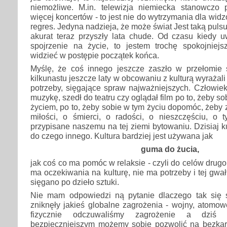
niemożliwe. M.in. telewizja niemiecka stanowczo 
więcej koncertów - to jest nie do wytrzymania dla widzó
regres. Jedyna nadzieja, że może świat Jest taką puls
akurat teraz przyszły lata chude. Od czasu kiedy u
spojrzenie na życie, to jestem trochę spokojniejs
widzieć w postępie początek końca.
Myślę, że coś innego jeszcze zaszło w przełomie s
kilkunastu jeszcze laty w obcowaniu z kulturą wyrażal
potrzeby, sięgające spraw najważniejszych. Człowiek
muzykę, szedł do teatru czy oglądał film po to, żeby s
życiem, po to, żeby sobie w tym życiu dopomóc, żeby 
miłości, o śmierci, o radości, o nieszczęściu, o 
przypisane naszemu na tej ziemi bytowaniu. Dzisiaj k
do czego innego. Kultura bardziej jest używana jak
guma do żucia,
jak coś co ma pomóc w relaksie - czyli do celów drug
ma oczekiwania na kulturę, nie ma potrzeby i tej gwa
sięgano po dzieło sztuki.
Nie mam odpowiedzi ną pytanie dlaczego tak się s
zniknęły jakieś globalne zagrożenia - wojny, atomow
fizycznie odczuwaliśmy zagrożenie a dziś
bezpieczniejszym możemy sobie pozwolić na bezka