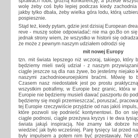
sprawach robić groźną konkurencję, a przede wszys
wolę żeby coś było lepiej podczas kiedy zachodnia
jakby tylko dbała, żeby wielka góra lodu, którą uzbiera
pospiesznie.
Stąd też, kiedy pytam, gdzie jest dzisiaj European dre
reve - muszę sobie odpowiadać: nie ma go.Bo on się n
jednak strony wiem, że wszystko w historii się odradz
że może z pewnym naszym udziałem odrodzi się
mit nowej Europy
tzn. mit świata lepszego niż wczoraj, takiego, który 
będziemy mieli swój udział - z naszym przywiązani
ciągle jeszcze są dla nas żywe, bo jesteśmy niejako k
naszymi zachodnioeuroejskimi braćmi. Mówię to b
Czasem nasz niedostatek jest po prostu praktyczn
wszystkim potrafimy, w Europie bez granic, która w 
Europie nie będziemy musieli dawać paszportu do pod
będziemy się mogli przemieszczać, poruszać, pracow
tej Europie rzeczywiście przyjdzie od nas jakiś impuls
które pozwoli się podnieść kontynentowi. Bo on się
ciągle podnosi, ciągle przeżywa kryzys i te dwa tysią
świata jakąś inspiracją. Nie znamy tak dobrze hist
wiedzieć jak było wcześniej. Parę tysięcy lat przed na
były impulsem a potem nim być przestawały. Nie c