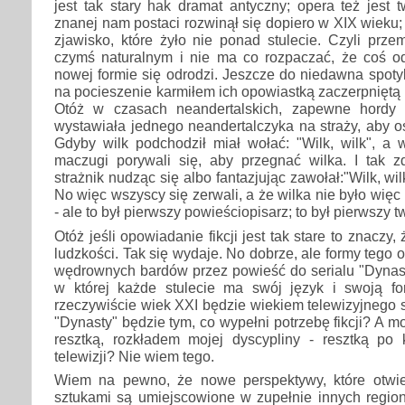
jest tak stary hak dramat antyczny; opera też jest 
znanej nam postaci rozwinął się dopiero w XIX wieku;
zjawisko, które żyło nie ponad stulecie. Czyli przem
czymś naturalnym i nie ma co rozpaczać, że coś od
nowej formie się odrodzi. Jeszcze do niedawna spot
na pocieszenie karmiłem ich opowiastką zaczerpnięt
Otóż w czasach neandertalskich, zapewne hordy p
wystawiała jednego neandertalczyka na straży, aby os
Gdyby wilk podchodził miał wołać: "Wilk, wilk", a 
maczugi porywali się, aby przegnać wilka. I tak zd
strażnik nudząc się albo fantazjując zawołał:"Wilk, wil
No więc wszyscy się zerwali, a że wilka nie było więc 
- ale to był pierwszy powieściopisarz; to był pierwszy twó
Otóż jeśli opowiadanie fikcji jest tak stare to znaczy,
ludzkości. Tak się wydaje. No dobrze, ale formy tego 
wędrownych bardów przez powieść do serialu "Dynast
w której każde stulecie ma swój język i swoją f
rzeczywiście wiek XXI będzie wiekiem telewizyjnego s
"Dynasty" będzie tym, co wypełni potrzebę fikcji? A mo
resztką, rozkładem mojej dyscypliny - resztką po k
telewizji? Nie wiem tego.
Wiem na pewno, że nowe perspektywy, które otwier
sztukami są umiejscowione w zupełnie innych regio