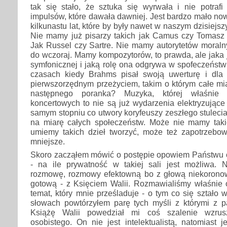
tak się stało, że sztuka się wyrwała i nie potrafi
impulsów, które dawała dawniej. Jest bardzo mało no
kilkunastu lat, które by były nawet w naszym dzisiej
Nie mamy już pisarzy takich jak Camus czy Tomasz M
Jak Russel czy Sartre. Nie mamy autorytetów moralny
do wczoraj. Mamy kompozytorów, to prawda, ale jaka j
symfonicznej i jaką rolę ona odgrywa w spofeczeństw
czasach kiedy Brahms pisał swoją uwerturę i dla
pierwszorzędnym przeżyciem, takim o którym całe mia
następnego poranka? Muzyka, której właśnie
koncertowych to nie są już wydarzenia elektryzując
samym stopniu co utwory koryfeuszy zeszłego stulec
na miarę całych społeczeństw. Może nie mamy tak
umiemy takich dzieł tworzyć, może też zapotrzebowa
mniejsze.
Skoro zacząłem mówić o postępie opowiem Państwu c
- na ile prywatność w takiej sali jest możliwa. N
rozmowę, rozmowy efektowną bo z głową niekoronow
gotową - z Księciem Walii. Rozmawialiśmy właśnie o
temat, który mnie prześladuje - o tym co się ształo 
słowach powtórzyłem parę tych myśli z którymi z p
Książę Walii powedział mi coś szalenie wzrus
osobistego. On nie jest intelektualistą, natomiast 