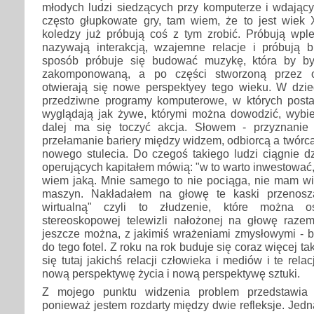
młodych ludzi siedzących przy komputerze i wdający
często głupkowate gry, tam wiem, że to jest wiek
koledzy już próbują coś z tym zrobić. Próbują wpl
nazywają interakcją, wzajemne relacje i próbują 
sposób próbuje się budować muzykę, która by b
zakomponowaną, a po części stworzoną przez od
otwierają się nowe perspektyey tego wieku. W dzied
przedziwne programy komputerowe, w których post
wyglądają jak żywe, którymi można dowodzić, wybie
dalej ma się toczyć akcja. Słowem - przyznanie 
przełamanie bariery między widzem, odbiorcą a twórcą
nowego stulecia. Do czegoś takiego ludzi ciągnie dz
operujących kapitałem mówią: "w to warto inwestować,
wiem jaką. Mnie samego to nie pociąga, nie mam wie
maszyn. Nakładałem na głowę te kaski przenosz
wirtualną" czyli to złudzenie, które można 
stereoskopowej telewizli nałożonej na głowę razem
jeszcze można, z jakimiś wrażeniami zmysłowymi - 
do tego fotel. Z roku na rok buduje się coraz więcej t
się tutaj jakichś relacji człowieka i mediów i te rel
nową perspektywę życia i nową perspektywę sztuki.
Z mojego punktu widzenia problem przedstawia s
ponieważ jestem rozdarty między dwie refleksje. Jedn