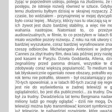
żyjąc w poprzednim ustroju, polega na złudzeniu, że 
postępu, że istnieje rozwój również w sztuce. Gdyb
temu złudzeniu byłbym dzisiaj w skrajnej rozpaczy.
czasie, bo widziałem - przynajmniej w mojej dyscypli
było coraz lepiej . Muzycy, którzy nas tu otaczają są w
ich żywot jest dużo bardziej stabilny, a więc nie 
wahania nastrojow. Natomiast to, co przeży
audiowizualnych, w filmie, to co przeżyłem w latach 6
miało wszelkie pozory rozwoju. Z roku na rok utwory c
bardziej wyszukane, coraz bardziej wyrafinowane zn
rzeszę odbiorców. Michelangelo Antonioni w jedn
Cannes za zbyt trudny film, dwa lata później przy nastę
pod kasami w Paryżu. Dzieła Goddarda, Allena, dzie
żegnaliśmy przed paroma dniami, wszystkie te 
zdobywały coraz większą popularność. To medium tak
tak błyskawicznie ogarniało nowe obszary, potrafiło w
rok temu nie potrafiło, słowem - był oszałamiający po
70-tych spowolniał, a w latach 80-tych zaczął się regre
jest nie do wyświetlenia w żadnej telewizji w g
oglądalności, bo jest dla publiczności... za trudny. D
był za trudny. Dwadzieścia lat temu Bergmana nadaw
miliony ludzi go mogły oglądać - dziś nie mogą. D
telewizji można było transmitować koncert symfonicz
już telewizje, te najbardziej rozwinięte, które uważa