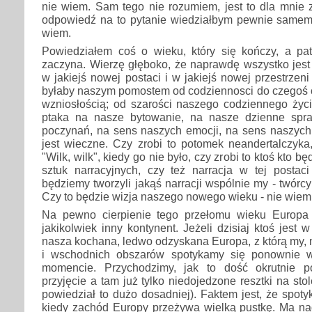
nie wiem. Sam tego nie rozumiem, jest to dla mnie
odpowiedź na to pytanie wiedziałbym pewnie samemu 
wiem.
Powiedziałem coś o wieku, który się kończy, a pat
zaczyna. Wierzę głęboko, że naprawdę wszystko jest 
w jakiejś nowej postaci i w jakiejś nowej przestrzeni 
byłaby naszym pomostem od codziennosci do czegoś c
wzniosłością; od szarości naszego codziennego życi
ptaka na nasze bytowanie, na nasze dzienne spr
poczynań, na sens naszych emocji, na sens naszych 
jest wieczne. Czy zrobi to potomek neandertalczyka,
"Wilk, wilk", kiedy go nie było, czy zrobi to ktoś kto b
sztuk narracyjnych, czy też narracja w tej postaci
będziemy tworzyli jakąś narracji wspólnie my - twórc
Czy to będzie wizja naszego nowego wieku - nie wiem
Na pewno cierpienie tego przełomu wieku Europa
jakikolwiek inny kontynent. Jeżeli dzisiaj ktoś jest w
nasza kochana, ledwo odzyskana Europa, z którą my, 
i wschodnich obszarów spotykamy się ponownie w
momencie. Przychodzimy, jak to dość okrutnie p
przyjęcie a tam już tylko niedojedzone resztki na stol
powiedział to dużo dosadniej). Faktem jest, że spo
kiedy zachód Europy przeżywa wielką pustkę. Ma n