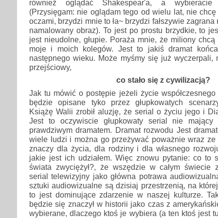
również oglądać Shakespear'a, a wybieracie 
(Przysięgam: nie oglądam tego od wielu lat, nie chcę
oczami, brzydzi mnie to ła~ brzydzi fałszywie zagrana 
namalowany obraz). To jest po prostu brzydkie, to jes
jest nieudolne, głupie. Poraża mnie, że miliony chcą 
moje i moich kolegów. Jest to jakiś dramat końc
następnego wieku. Może myśmy się już wyczerpali, m
przejściowy,
co stało się z cywilizacją?
Jak tu mówić o postępie jeżeli życie współczesnego
będzie opisane tyko przez głupkowatych scenarzy
Książę Walii zrobił aluzję, że serial o życiu jego i Di
Jest to oczywiscie głupkowaty serial nie mający
prawdziwym dramatem. Dramat rozwodu Jest drama
wiele ludzi i można go przeżywać poważnie wraz ze
znaczy dla życia, dla rodziny i dla własnego rozwo
jakie jest ich udziałem. Więc znowu pytanie: co to s
świata zwyciężył?, że wszędzie w całym świecie 
serial telewizyjny jako główna potrawa audiowizual
sztuki audiowizualne są dzisiaj przestrzenią, na której
to jest dominujące zdarzenie w naszej kulturze. Ta
będzie się znaczył w historii jako czas z amerykański
wybierane, dlaczego ktoś je wybiera (a ten ktoś jest tu