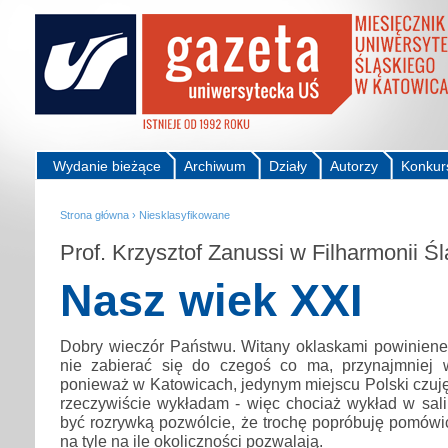
Wydanie bieżące
Archiwum
Działy
Autorzy
Konkur
Strona główna
›
Niesklasyfikowane
Prof. Krzysztof Zanussi w Filharmonii Śl
Nasz wiek XXI
Dobry wieczór Państwu. Witany oklaskami powiniene
nie zabierać się do czegoś co ma, przynajmniej w
ponieważ w Katowicach, jedynym miejscu Polski czuję 
rzeczywiście wykładam - więc chociaż wykład w sali
być rozrywką pozwólcie, że trochę popróbuję pomów
na tyle na ile okoliczności pozwalają.