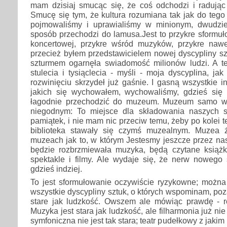
mam dzisiaj smucąc się, że coś odchodzi i radując 
Smucę się tym, że kultura rozumiana tak jak do tego 
pojmowaliśmy i uprawialiśmy w minionym, dwudzie
sposób przechodzi do lamusa.Jest to przykre sformuło
koncertowej, przykre wśród muzyków, przykre nawe
przecież byłem przedstawicielem nowej dyscypliny s
szturmem ogarnęła swiadomość milionów ludzi. A 
stulecia i tysiąclecia - myśli - moja dyscyplina, jak
rozwinięciu skrzydeł już gaśnie. I gasną wszystkie i
jakich się wychowałem, wychowaliśmy, gdzieś się 
łagodnie przechodzić do muzeum. Muzeum samo w 
niegodnym: To miejsce dla składowania naszych s
pamiątek, i nie mam nic przeciw temu, żeby po kolei tea
biblioteka stawały się czymś muzealnym. Muzea ż
muzeach jak to, w którym Jestesmy jeszcze przez nast
będzie rozbrzmiewała muzyka, będą czytane książki
spektakle i filmy. Ale wydaje się, że nerw nowego 
gdzieś indziej.
To jest sformułowanie oczywiście ryzykowne; można 
wszystkie dyscypliny sztuk, o których wspominam, poz
stare jak ludzkość. Owszem ale mówiąc prawdę - r
Muzyka jest stara jak ludzkość, ale filharmonia już nie j
symfoniczna nie jest tak stara; teatr pudełkowy z jaki