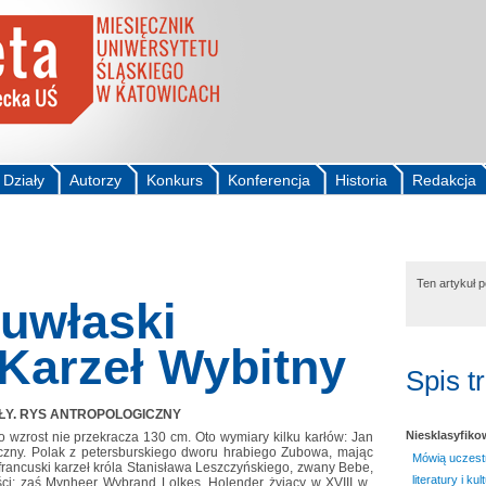
Działy
Autorzy
Konkurs
Konferencja
Historia
Redakcja
Ten artykuł 
ruwłaski
 Karzeł Wybitny
Spis t
ŁY. RYS ANTROPOLOGICZNY
Niesklasyfik
o wzrost nie przekracza 130 cm. Oto wymiary kilku karłów: Jan
eczny. Polak z petersburskiego dworu hrabiego Zubowa, mając
Mówią uczestni
, francuski karzeł króla Stanisława Leszczyńskiego, zwany Bebe,
literatury i ku
ci; zaś Mynheer Wybrand Lolkes, Holender żyjący w XVIII w.,