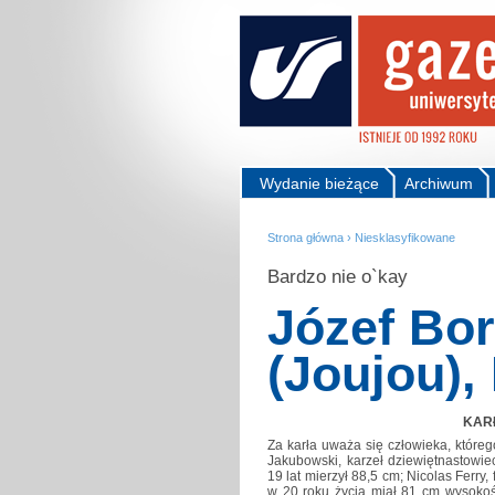
Wydanie bieżące
Archiwum
Strona główna
›
Niesklasyfikowane
Bardzo nie o`kay
Józef Bo
(Joujou),
KAR
Za karła uważa się człowieka, któreg
Jakubowski, karzeł dziewiętnastowi
19 lat mierzył 88,5 cm; Nicolas Ferry
w 20 roku życia miał 81 cm wysokoś