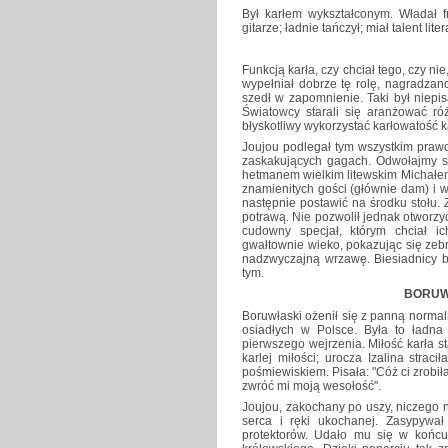
Był karłem wykształconym. Władał f
gitarze; ładnie tańczył; miał talent liter
Funkcją karła, czy chciał tego, czy n
wypełniał dobrze tę rolę, nagradzano 
szedł w zapomnienie. Taki był niepi
Światowcy starali się aranżować ró
błyskotliwy wykorzystać karłowatość k
Joujou podlegał tym wszystkim prawo
zaskakujących gagach. Odwołajmy si
hetmanem wielkim litewskim Michałe
znamienitych gości (głównie dam) i 
następnie postawić na środku stołu.
potrawą. Nie pozwolił jednak otworzyć
cudowny specjał, którym chciał 
gwałtownie wieko, pokazując się zeb
nadzwyczajną wrzawę. Biesiadnicy b
tym.
BORUW
Boruwłaski ożenił się z panną norma
osiadłych w Polsce. Była to ładna
pierwszego wejrzenia. Miłość karła s
karlej miłości; urocza Izalina strac
pośmiewiskiem. Pisała: "Cóż ci zrobił
zwróć mi moją wesołość".
Joujou, zakochany po uszy, niczego 
serca i ręki ukochanej. Zasypywał 
protektorów. Udało mu się w końcu 