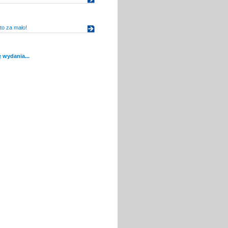
to za mało!
 wydania...