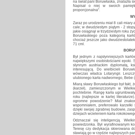
na świat pani Boruwłaska, znalazła się
Napisał o niej w swoich pamiętn
proporcjonalna".
W
Zaraz po urodzeniu miał 8 cali miary a
cale; w dwudziestym piątym - 2 stopy 
jakie osiągnął w trzydziestym roku ży
Boruwłaskiego poza kategorią karłó
chociaż jeszcze jako dwudziestolate
71 cml.
BORUW
Był jednym z najsłynniejszych karłó
największymi osobistościami epoki. 
słynnym austriackim dyplomatą, k
interesującą. Do wielbicieli Boruwł
wówczas władca Lotaryngii. Leszc
ulubionego karła nadwornego, Bebe (m
Miarą sławy Boruwłaskiego był fakt, 
(karzeł), zamieszczonym w Wielki
pochlebnie. Rangę karła ugruntowały
roku (najlepsze w karlej literaturz
ogromne powodzenie? Miał znakomi
wspomniałem, preferowało karzełki 
dzięki swojej zgrabnej budowie, zasp
dziejach wcieleniem karła rokokoweg
Odznaczał się inteligencją. Wie
powiedzonka. Był wyrafinowanym ko
Teresę czy dedykacja skierowana do
stawiają go w rzędzie najlepszych pa