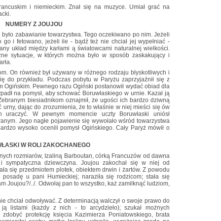
rancuskim i niemieckim. Znał się na muzyce. Umiał grać na
acki.
NUMERY Z JOUJOU
ie, było zabawianie towarzystwa. Tego oczekiwano po nim. Jeżeli
go i fetowano, jeżeli ile - bądź też nie chciał jej wypełniać -
sany układ między karłami ą światowcami naturalnej wielkości.
żne sytuacje, w których można było w sposób zaskakujący i
arła.
m. On również był używany w różnego rodzaju błyskotliwych i
ę do przykładu. Podczas pobytu w Paryżu zaprzyjaźnił się z
m Ogińskim. Pewnego razu Ogiński postanowił wydać obiad dla
wpadł na pomysł, aby schować Boruwłaskiego w urnie. Kazał ją
 Zebranym biesiadnikom oznajmił, że ugości ich bardzo dziwną
 urny, dając do zrozumienia, że to właśnie w niej mieści się ów
ich uraczyć. W pewnym momencie uczty Boruwłaski uniósł
ranym. Jego nagłe pojawienie się wywołało wśród towarzystwa
ardzo wysoko ocenili pomysł Ogińskiego. Cały Paryż mówił o
ŁASKI W ROLI ZAKOCHANEGO
lnych rozmiarów, Izaliną Barboutan, córką Francuzów od dawna
 i sympatyczna dziewczyna. Joujou zakochał się w niej od
tała się przedmiotem plotek, obiektem drwin i żartów. Z powodu
iła posadę u pani Humieckiej; naraziła się rodzicom; stała się
am Joujou?/../. Odwołaj pan to wszystko, każ zamilknąć ludziom,
nie chciał odwoływać. Z determinacją walczył o swoje prawo do
ją listami (każdy z nich - to arcydzieło); szukał możnych
zdobyć protekcję księcia Kazimierza Poniatowskiego, brata