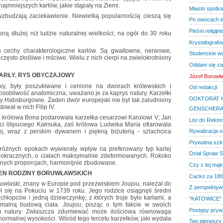
najmniejszych karłów, jakie stąpały na Ziemi.
Miasto spotk
wzbudzają zaciekawienie. Niewielką popularnością cieszą się
Po owocach ic
Pieśni religijne
ną dłużej niż ludzie naturalnej wielkości; na ogół do 30 roku
Krystalografo
 cechy charakterologiczne karłów. Są gwałtowne, nerwowe,
Studenckie w
zęsto złośliwe i mściwe. Wielu z nich cierpi na zwielokrotniony
Oddam się za
ARŁY. RYS OBYCZAJOWY
Józef Boruwła
owy, były poszukiwane i cenione na dworach królewskich i
Od redakcji
osobliwość anatomiczna; uważano je za kaprys natury. Karzełki
DOKTORAT H
y Habsburgowie. Żaden dwór europejski nie był tak zaludniony
tował w nich Filip IV.
GENSCHER
ak królowa Bona podarowała karzełka cesarzowi Karolowi V; Jan
List do Rekto
ci lilipuciego Kałmuka, zaś królowa Ludwika Maria ofiarowała
iej, wraz z perskim dywanem i piękną biżuterią - szlachcica
Rywalizacja o
Prywatna szko
różnych epokach wywierały wpływ na preferowany typ karlej
Dział Spraw S
 pokracznych, o ciałach maksymalnie zdeformowanych. Rokoko
ownych proporcjach, harmonijnie zbudowane.
Czy z tej mąk
EN RODZINY BORUWŁAWSKICH
Cacko za 180 
ruwłaski, znany w Europie pod przezwiskiem Joujou, należał do
Z perspektyw
ził się na Pokuciu w 1739 roku. Jego rodzice osiągnęli średni
u chłopców i jedną dziewczynkę; z których troje było karłami, a
"KATOWICE" w
rmalną budową ciała. Joujou, pisząc o tym fakcie w swoich
Postępy prywa
n natury. Zwłaszcza zdumiewać może ilościowa równowaga
ormalnej wysokości. Wśród tego tercetu karzełków, jaki wydała
Ten pierwszy 