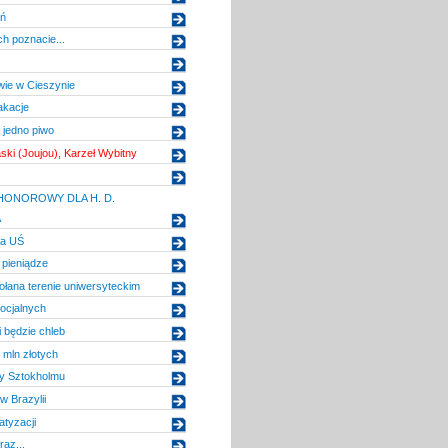
ań
h poznacie...
wie w Cieszynie
akacje
 jedno piwo
ski (Joujou), Karzeł Wybitny
ONOROWY DLA H. D.
A
ra UŚ
 pieniądze
łana terenie uniwersyteckim
ocjalnych
i będzie chleb
mln złotych
y Sztokholmu
 Brazylii
tyzacji
raz...