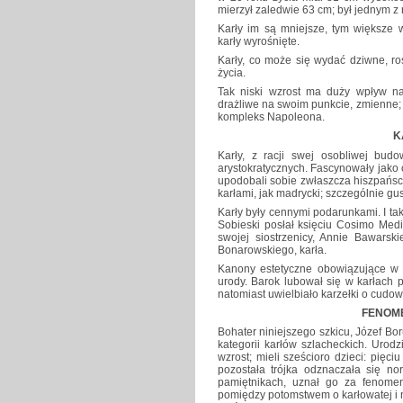
mierzył zaledwie 63 cm; był jednym z 
Karły im są mniejsze, tym większe 
karły wyrośnięte.
Karły, co może się wydać dziwne, ros
życia.
Tak niski wzrost ma duży wpływ na
drażliwe na swoim punkcie, zmienne; c
kompleks Napoleona.
K
Karły, z racji swej osobliwej bud
arystokratycznych. Fascynowały jako 
upodobali sobie zwłaszcza hiszpańsc
karłami, jak madrycki; szczególnie gus
Karły były cennymi podarunkami. I t
Sobieski posłał księciu Cosimo Medi
swojej siostrzenicy, Annie Bawarsk
Bonarowskiego, karła.
Kanony estetyczne obowiązujące w 
urody. Barok lubował się w karłach
natomiast uwielbiało karzełki o cud
FENOM
Bohater niniejszego szkicu, Józef Bo
kategorii karłów szlacheckich. Urod
wzrost; mieli sześcioro dzieci: pięci
pozostała trójka odznaczała się no
pamiętnikach, uznał go za fenome
pomiędzy potomstwem o karłowatej i n