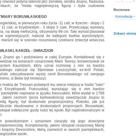
 również jedyna latorośl płci żeńskiej, siostra Joujou, Nasiusia.
ikach, że "miała najpiękniejszą figurę i była cudownie
Rozmowa
YMIARY BORUWŁASKIEGO
Konsultacja – 
ngielskiej, w pierwszym roku życia -11 cali; w trzecim - stopę i 2
11 cali; w trzydziestym - 3 stopy 3 cale. Przeliczając wymiary,
cia, na skalę metryczną, otrzymamy 99 cm. Taki wzrost plasował
Zobacz stronę
w najmniejszych; należał do kategorii karłów wyrośniętych,
k mieścił się w szeroko rozumianej czołówce (mierzył wówczas
ŁASKI, KARZEŁ - GWIAZDOR
w. Znano go i podziwiano w całej Europie. Kontaktował się z
Siedział na kolanach cesarzowej Marii Teresy; konwersował ze
sięciem Kaunitzem, który uznał rozmowę z nim za bardzo
askiego zaliczał się Stanisław Leszczyński, ex-król Polski,
zyński zdecydowanie wyżej cenił Boruwłaskiego od swojego
imo, iż Bebe był mniejszy).
że hrabia de Tressan poświęcił mu wiece miejsca w haśle "nain"
ej Encyklopedii Francuskiej; wyrażając się o nim bardzo
 pamiętniki napisane w języku francuskim, które wydał w 1788
e). Jakim cechom (poza karłowatością) zawdzięczał Joujou to
tą figurę; był doskonale proporcjonalny. Rokoko, jak już
ślicznie zbudowane; o doskonałych proporcjach. Boruwłaski,
okajał estetyczne gusty ludzi tej epoki. Był najdoskonalszym w
o.
lkim powodzeniem i uznaniem cieszyły się jego dowcipne
mplemencistą. Komplementy, jakimi obsypał cesarzową Marię
 księżny Devonshire, którą zamieścił w swoich pamiętnikach,
negirystów epoki.