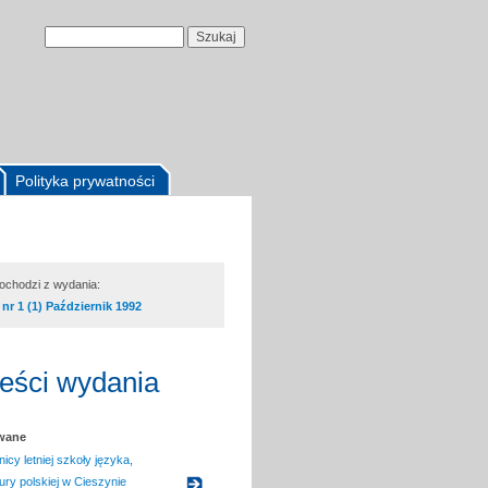
Polityka prywatności
pochodzi z wydania:
nr 1 (1) Październik 1992
reści wydania
owane
cy letniej szkoły języka,
ltury polskiej w Cieszynie