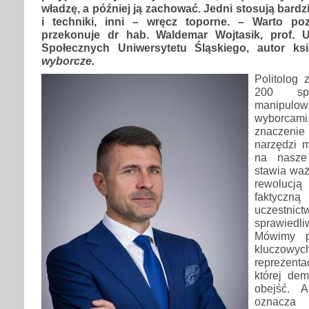
władzę, a później ją zachować. Jedni stosują bardz
i techniki, inni – wręcz toporne. – Warto po
przekonuje dr hab. Waldemar Wojtasik, prof.
Społecznych Uniwersytetu Śląskiego, autor ks
wyborcze.
Politolog 
200 spo
manipul
wyborca
znaczenie
narzędzi 
na nasze
stawia waż
rewolucj
faktyc
uczestn
sprawie
Mówimy p
kluczowyc
reprezent
której de
obejść. 
oznacza 