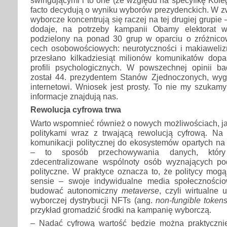
swingującymi i to one (ze względu na specyfikę Kole
facto decydują o wyniku wyborów prezydenckich. W z
wyborcze koncentrują się raczej na tej drugiej grupi
dodaje, na potrzeby kampanii Obamy elektorat w
podzielony na ponad 30 grup w oparciu o zróżnic
cech osobowościowych: neurotyczności i makiaweliz
przesłano kilkadziesiąt milionów komunikatów do
profili psychologicznych. W powszechnej opinii 
został 44. prezydentem Stanów Zjednoczonych, wyg
internetowi. Wniosek jest prosty. To nie my szukamy 
informacje znajdują nas.
Rewolucja cyfrowa trwa
Warto wspomnieć również o nowych możliwościach, jak
politykami wraz z trwającą rewolucją cyfrową. Na f
komunikacji politycznej do ekosystemów opartych na
– to sposób przechowywania danych, któr
zdecentralizowane wspólnoty osób wyznających po
polityczne. W praktyce oznacza to, że politycy mo
sensie – swoje indywidualne media społeczności
budować autonomiczny
metaverse
, czyli wirtualne
wyborczej dystrybucji NFTs (ang.
non-fungible token
przykład gromadzić środki na kampanię wyborczą.
– Nadać cyfrową wartość będzie można praktyczni