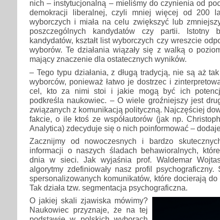
nich – instytucjonalną – mieliśmy do czynienia od po
demokracji liberalnej, czyli mniej więcej od 200 l
wyborczych i miała na celu zwiększyć lub zmniejs
poszczególnych kandydatów czy partii. Istotny b
kandydatów, kształt list wyborczych czy wreszcie od
wyborów. Te działania wiązały się z walką o poziom
mający znaczenie dla ostatecznych wyników.
– Tego typu działania, z długą tradycją, nie są aż t
wyborców, ponieważ łatwo je dostrzec i zinterpretowa
cel, kto za nimi stoi i jakie mogą być ich poten
podkreśla naukowiec. – O wiele groźniejszy jest drug
związanych z komunikacją polityczną. Najczęściej dow
fakcie, o ile ktoś ze współautorów (jak np. Christo
Analytica) zdecyduje się o nich poinformować – dodaje 
Zacznijmy od nowoczesnych i bardzo skutecznyc
informacji o naszych śladach behawioralnych, któ
dnia w sieci. Jak wyjaśnia prof. Waldemar Wojtas
algorytmy zdefiniowały nasz profil psychograficzny. 
spersonalizowanych komunikatów, które docierają do
Tak działa tzw. segmentacja psychograficzna.
O jakiej skali zjawiska mówimy?
Naukowiec przyznaje, że na tej
podstawie w polskich wyborach