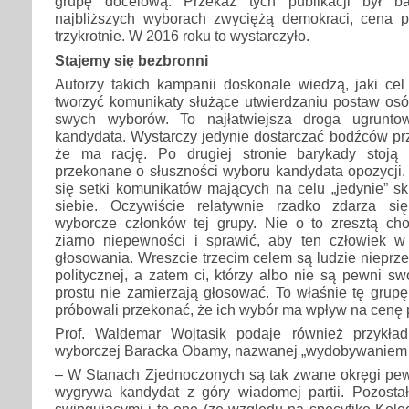
grupę docelową. Przekaz tych publikacji był ba
najbliższych wyborach zwyciężą demokraci, cena 
trzykrotnie. W 2016 roku to wystarczyło.
Stajemy się bezbronni
Autorzy takich kampanii doskonale wiedzą, jaki ce
tworzyć komunikaty służące utwierdzaniu postaw os
swych wyborów. To najłatwiejsza droga ugruntowu
kandydata. Wystarczy jedynie dostarczać bodźców pr
że ma rację. Po drugiej stronie barykady stoj
przekonane o słuszności wyboru kandydata opozycji.
się setki komunikatów mających na celu „jedynie” s
siebie. Oczywiście relatywnie rzadko zdarza się
wyborcze członków tej grupy. Nie o to zresztą cho
ziarno niepewności i sprawić, aby ten człowiek 
głosowania. Wreszcie trzecim celem są ludzie nieprze
politycznej, a zatem ci, którzy albo nie są pewni s
prostu nie zamierzają głosować. To właśnie tę grup
próbowali przekonać, że ich wybór ma wpływ na cenę
Prof. Waldemar Wojtasik podaje również przykład
wyborczej Baracka Obamy, nazwanej „wydobywaniem 
– W Stanach Zjednoczonych są tak zwane okręgi pewn
wygrywa kandydat z góry wiadomej partii. Pozost