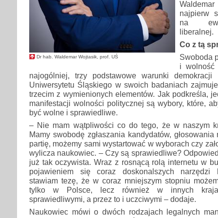
Waldemar
najpierw s
na ewol
liberalnej.
Co z tą sp
Swoboda p
Dr hab. Waldemar Wojtasik, prof. UŚ
i wolność 
najogólniej, trzy podstawowe warunki demokracji li
Uniwersytetu Śląskiego w swoich badaniach zajmuje
trzecim z wymienionych elementów. Jak podkreśla, j
manifestacji wolności politycznej są wybory, które, 
być wolne i sprawiedliwe.
– Nie mam wątpliwości co do tego, że w naszym k
Mamy swobodę zgłaszania kandydatów, głosowania 
partię, możemy sami wystartować w wyborach czy założ
wylicza naukowiec. – Czy są sprawiedliwe? Odpowiedź 
już tak oczywista. Wraz z rosnącą rolą internetu w b
pojawieniem się coraz doskonalszych narzędzi l
stawiam tezę, że w coraz mniejszym stopniu może
tylko w Polsce, lecz również w innych kraja
sprawiedliwymi, a przez to i uczciwymi – dodaje.
Naukowiec mówi o dwóch rodzajach legalnych mani