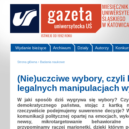
Wydanie bieżące
Archiwum
Działy
Autorzy
Konkur
Strona główna
›
Badania naukowe
(Nie)uczciwe wybory, czyli 
legalnych manipulacjach 
W jaki sposób dziś wygrywa się wybory? Czy
demokratycznego państwa, stojąc z kartką 
rzeczywiście podejmujemy suwerenne decyzje? W
komunikacji politycznej opartej na emocjach, wyko
newsy, mikrotargetowanie behawioralne 
przypominamy raczej marionetki, dzięki którym 