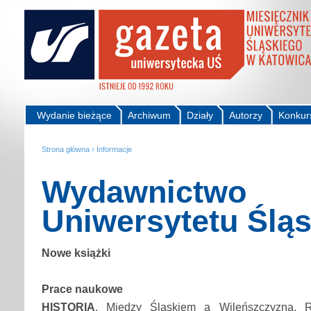
Wydanie bieżące
Archiwum
Działy
Autorzy
Konkur
Strona główna
›
Informacje
Wydawnictwo
Uniwersytetu Ślą
Nowe książki
Prace naukowe
HISTORIA
. Między Śląskiem a Wileńszczyzną. R