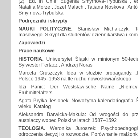
(2). Ed. in Chief Eugenia Smyrnova-Trybulska , e
Nataliia Morze , Jozef Malach , Tatiana Noskova , Ant
Smyrnova-Trybulska
Podręczniki i skrypty
NAUKI POLITYCZNE.
Stanisław Michalczyk: T
masowego. Skrypt dla studentów dziennikarstwa i kom
Zapowiedzi
Prace naukowe
HISTORIA.
Uniwersytet Śląski w minionym 50-lec
Sylwester Fertacz , Andrzej Noras
Marcela Gruszczyk: Idea w służbie propagandy. „
Polsce 1945–1953 na tle ruchu nowosłowiańskiego
Idzi Panic: Der Westslawische Name „Niemcy
Frühmittelalters
Agata Bryłka-Jesionek: Nowożytna kalendariografia 
wieku. Katalog
Aleksandra Barwicka-Makula: Od wrogości do prz
austriaccy wobec Polski w latach 1587–1592
TEOLOGIA.
Weronika Juroszek: Psychopedagogi
odroczenia decyzji o rozwodzie. Porównanie małżonk