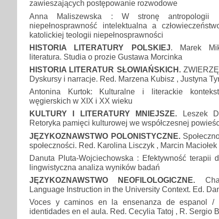
zawieszających postępowanie rozwodowe
Anna Maliszewska : W stronę antropologii in
niepełnosprawność intelektualna a człowieczeńst
katolickiej teologii niepełnosprawności
HISTORIA LITERATURY POLSKIEJ
. Marek Mik
literatura. Studia o prozie Gustawa Morcinka
HISTORIA LITERATUR SŁOWIAŃSKICH.
ZWIERZĘ 
Dyskursy i narracje. Red. Marzena Kubisz , Justyna 
Antonina Kurtok: Kulturalne i literackie konteks
węgierskich w XIX i XX wieku
KULTURY I LITERATURY MNIEJSZE.
Leszek Dro
Retoryka pamięci kulturowej we współczesnej powieści
JĘZYKOZNAWSTWO POLONISTYCZNE.
Społeczno
społeczności. Red. Karolina Lisczyk , Marcin Maciołek
Danuta Pluta-Wojciechowska : Efektywność terapii d
lingwistyczna analiza wyników badań
JĘZYKOZNAWSTWO NEOFILOLOGICZNE.
Chal
Language Instruction in the University Context. Ed. D
Voces y caminos en la ensenanza de espanol / L
identidades en el aula. Red. Cecylia Tatoj , R. Sergio 