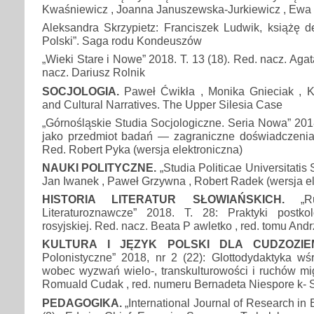
Kwaśniewicz , Joanna Januszewska-Jurkiewicz , Ewa
Aleksandra Skrzypietz: Franciszek Ludwik, książę d
Polski”. Saga rodu Kondeuszów
„Wieki Stare i Nowe” 2018. T. 13 (18). Red. nacz. Agata
nacz. Dariusz Rolnik
SOCJOLOGIA.
Paweł Ćwikła , Monika Gnieciak , K
and Cultural Narratives. The Upper Silesia Case
„Górnośląskie Studia Socjologiczne. Seria Nowa” 2018,
jako przedmiot badań — zagraniczne doświadczenia,
Red. Robert Pyka (wersja elektroniczna)
NAUKI POLITYCZNE.
„Studia Politicae Universitatis S
Jan Iwanek , Paweł Grzywna , Robert Radek (wersja el
HISTORIA LITERATUR SŁOWIAŃSKICH.
„Rus
Literaturoznawcze” 2018. T. 28: Praktyki postkol
rosyjskiej. Red. nacz. Beata P awletko , red. tomu And
KULTURA I JĘZYK POLSKI DLA CUDZOZIE
Polonistyczne” 2018, nr 2 (22): Glottodydaktyka wś
wobec wyzwań wielo-, transkulturowości i ruchów mi
Romuald Cudak , red. numeru Bernadeta Niespore k-
PEDAGOGIKA.
„International Journal of Research in 