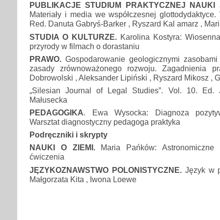
PUBLIKACJE STUDIUM PRAKTYCZNEJ NAUKI
Materiały i media we współczesnej glottodydaktyce.
Red. Danuta Gabryś-Barker , Ryszard Kal amarz , Mari
STUDIA O KULTURZE.
Karolina Kostyra: Wiosenna
przyrody w filmach o dorastaniu
PRAWO.
Gospodarowanie geologicznymi zasobami 
zasady zrównoważonego rozwoju. Zagadnienia pr
Dobrowolski , Aleksander Lipiński , Ryszard Mikosz , 
„Silesian Journal of Legal Studies”. Vol. 10. E
Małusecka
PEDAGOGIKA
. Ewa Wysocka: Diagnoza pozytywn
Warsztat diagnostyczny pedagoga praktyka
Podręczniki i skrypty
NAUKI O ZIEMI.
Maria Pańków: Astronomiczne 
ćwiczenia
JĘZYKOZNAWSTWO POLONISTYCZNE.
Język w pr
Małgorzata Kita , Iwona Loewe