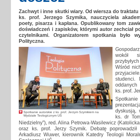
Zachwyt i inne skutki wiary. Od wiersza do traktat
ks. prof. Jerzego Szymika, nauczyciela akadem
poety, pisarza i kapłana. Opublikowany tom zawie
doświadczeń i zapisków, którymi autor zechciał po
czytelnikami. Organizatorem spotkania było w
Polityczna.
Gospodarz
wokół s
przybyłych 
Wśród nich 
przyjacie
studenci.
oddanych w
ks. prof. J
Spotkani
prezent
dyskusją, 
Spotkanie autorskie z ks. prof. Jerzym Szymikiem na
Wydziale Teologicznym UŚ
ks. dr To
Niedzielny”), red. Alina Petrowa-Wasilewicz (Katolick
oraz ks. prof. Jerzy Szymik. Debatę poprowadził
Arkadiusz Wuwer, kierownik Katedry Teologii Moraln