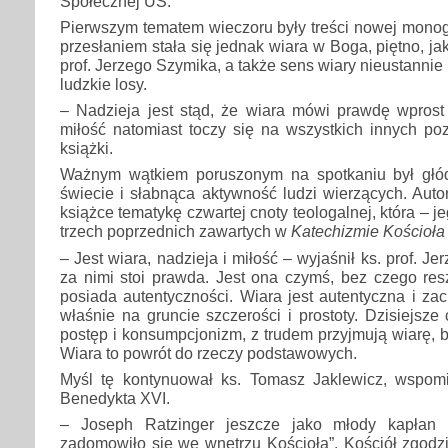
Społecznej UŚ.
Pierwszym tematem wieczoru były treści nowej monogr
przesłaniem stała się jednak wiara w Boga, piętno, ja
prof. Jerzego Szymika, a także sens wiary nieustannie 
ludzkie losy.
– Nadzieja jest stąd, że wiara mówi prawdę wprost 
miłość natomiast toczy się na wszystkich innych po
książki.
Ważnym wątkiem poruszonym na spotkaniu był głód
świecie i słabnąca aktywność ludzi wierzących. Aut
książce tematykę czwartej cnoty teologalnej, która – 
trzech poprzednich zawartych w
Katechizmie Kościoła 
– Jest wiara, nadzieja i miłość – wyjaśnił ks. prof. Je
za nimi stoi prawda. Jest ona czymś, bez czego reszt
posiada autentyczności. Wiara jest autentyczna i zac
właśnie na gruncie szczerości i prostoty. Dzisiejsze
postęp i konsumpcjonizm, z trudem przyjmują wiarę, b
Wiara to powrót do rzeczy podstawowych.
Myśl tę kontynuował ks. Tomasz Jaklewicz, wspom
Benedykta XVI.
– Joseph Ratzinger jeszcze jako młody kapłan 
zadomowiło się we wnętrzu Kościoła”. Kościół zgodz