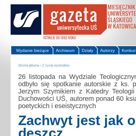
Wydanie bieżące
Archiwum
Działy
Autorzy
Konkur
Strona główna
›
Z życia wydziałów
26 listopada na Wydziale Teologiczn
odbyło się spotkanie autorskie z ks. p
Jerzym Szymikiem z Katedry Teologii
Duchowości UŚ, autorem ponad 60 ksi
poetyckich i eseistycznych
Zachwyt jest jak 
deszcz