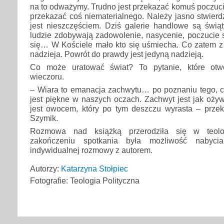
na to odważymy. Trudno jest przekazać komuś poczucie
przekazać coś niematerialnego. Należy jasno stwierd
jest nieszczęściem. Dziś galerie handlowe są świąt
ludzie zdobywają zadowolenie, nasycenie, poczucie 
się… W Kościele mało kto się uśmiecha. Co zatem z 
nadzieja. Powrót do prawdy jest jedyną nadzieją.
Co może uratować świat? To pytanie, które otwo
wieczoru.
– Wiara to emanacja zachwytu… po poznaniu tego, c
jest piękne w naszych oczach. Zachwyt jest jak oży
jest owocem, który po tym deszczu wyrasta – przeko
Szymik.
Rozmowa nad książką przerodziła się w teolog
zakończeniu spotkania była możliwość nabycia 
indywidualnej rozmowy z autorem.
Autorzy:
Katarzyna Stołpiec
Fotografie: Teologia Polityczna