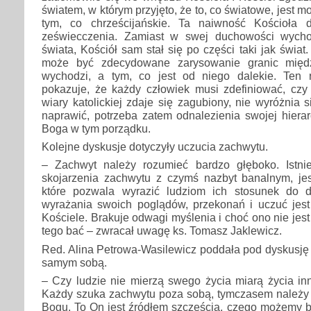
światem, w którym przyjęto, że to, co światowe, jest 
tym, co chrześcijańskie. Ta naiwność Kościoła 
zeświecczenia. Zamiast w swej duchowości wych
świata, Kościół sam stał się po części taki jak świat
może być zdecydowane zarysowanie granic międ
wychodzi, a tym, co jest od niego dalekie. Ten 
pokazuje, że każdy człowiek musi zdefiniować, czy
wiary katolickiej zdaje się zagubiony, nie wyróżnia si
naprawić, potrzeba zatem odnalezienia swojej hierarc
Boga w tym porządku.
Kolejne dyskusje dotyczyły uczucia zachwytu.
– Zachwyt należy rozumieć bardzo głęboko. Istni
skojarzenia zachwytu z czymś nazbyt banalnym, jes
które pozwala wyrazić ludziom ich stosunek do 
wyrażania swoich poglądów, przekonań i uczuć jes
Kościele. Brakuje odwagi myślenia i choć ono nie jest
tego bać – zwracał uwagę ks. Tomasz Jaklewicz.
Red. Alina Petrowa-Wasilewicz poddała pod dyskusję
samym sobą.
– Czy ludzie nie mierzą swego życia miarą życia inn
Każdy szuka zachwytu poza sobą, tymczasem należy 
Bogu. To On jest źródłem szczęścia, czego możemy by