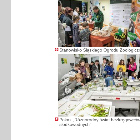
Stanowisko Śląskiego Ogrodu Zoologic
Pokaz „Różnorodny świat bezkręgowcó
słodkowodnych”