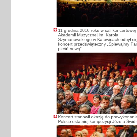
11 grudnia 2016 roku w sali koncertowej
Akademii Muzycznej im. Karola
Szymanowskiego w Katowicach odbył si
koncert przedświąteczny „Śpiewajmy Pa
pieśń nową”
Koncert stanowił okazję do prawykonani
Polsce ostatniej kompozycji Józefa Świd