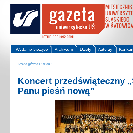
Wydanie bieżące
Archiwum
Działy
Autorzy
Konkur
Strona główna
›
Okładki
Koncert przedświąteczny 
Panu pieśń nową”