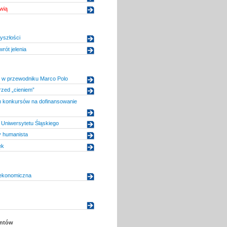
wią
yszłości
rót jelenia
 w przewodniku Marco Polo
zed „cieniem”
konkursów na dofinansowanie
Uniwersytetu Śląskiego
 humanista
ęk
ekonomiczna
entów