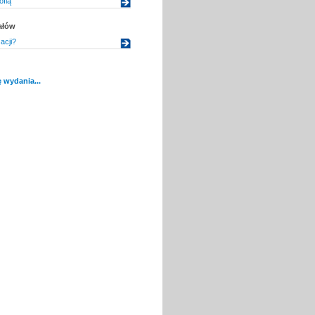
ofią
ałów
acji?
 wydania...