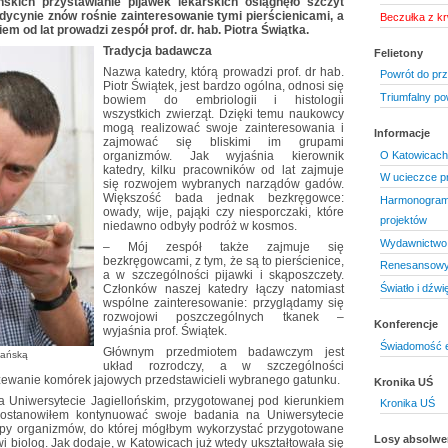
skich przystawianie pijawek lekarskich osiągnęło szczyt
dycynie znów rośnie zainteresowanie tymi pierścienicami, a
Beczułka z kr
 od lat prowadzi zespół prof. dr. hab. Piotra Świątka.
Tradycja badawcza
Felietony
Nazwa katedry, którą prowadzi prof. dr hab.
Powrót do prz
Piotr Świątek, jest bardzo ogólna, odnosi się
Triumfalny pow
bowiem do embriologii i histologii
wszystkich zwierząt. Dzięki temu naukowcy
mogą realizować swoje zainteresowania i
Informacje
zajmować się bliskimi im grupami
O Katowicach
organizmów. Jak wyjaśnia kierownik
katedry, kilku pracowników od lat zajmuje
W ucieczce pr
się rozwojem wybranych narządów gadów.
Większość bada jednak bezkręgowce:
Harmonogram 
owady, wije, pająki czy niesporczaki, które
projektów
niedawno odbyły podróż w kosmos.
Wydawnictwo 
– Mój zespół także zajmuje się
bezkręgowcami, z tym, że są to pierścienice,
Renesansowy
a w szczególności pijawki i skąposzczety.
Światło i dźwi
Członków naszej katedry łączy natomiast
wspólne zainteresowanie: przyglądamy się
rozwojowi poszczególnych tkanek –
Konferencje
wyjaśnia prof. Świątek.
Świadomość 
Głównym przedmiotem badawczym jest
ykańską
układ rozrodczy, a w szczególności
rzewanie komórek jajowych przedstawicieli wybranego gatunku.
Kronika UŚ
a Uniwersytecie Jagiellońskim, przygotowanej pod kierunkiem
Kronika UŚ
 postanowiłem kontynuować swoje badania na Uniwersytecie
py organizmów, do której mógłbym wykorzystać przygotowane
Losy absolw
 biolog. Jak dodaje, w Katowicach już wtedy ukształtowała się