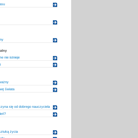
asu
jny
alny
e nie istnieje
g
dważny
wę świata
zyna się od dobrego nauczyciela
leń?
sztuką życia