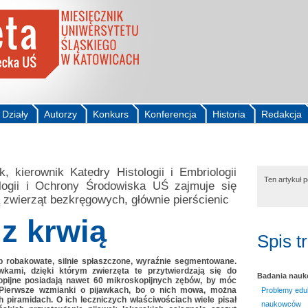
Działy
Autorzy
Konkurs
Konferencja
Historia
Redakcja
k, kierownik Katedry Histologii i Embriologii
Ten artykuł 
logii i Ochrony Środowiska UŚ zajmuje się
 zwierząt bezkręgowych, głównie pierścienic
z krwią
Spis t
ub robakowate, silnie spłaszczone, wyraźnie segmentowane.
kami, dzięki którym zwierzęta te przytwierdzają się do
Badania nau
iopijne posiadają nawet 60 mikroskopijnych zębów, by móc
. Pierwsze wzmianki o pijawkach, bo o nich mowa, można
Problemy edu
h piramidach. O ich leczniczych właściwościach wiele pisał
naukowców