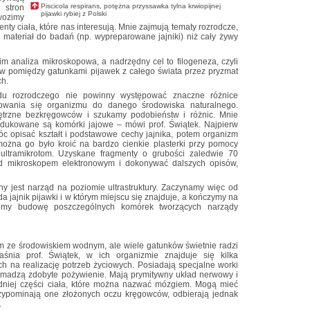
Piscicola respirans, potężna przyssawka tylna krwiopijnej
 stron
pijawki rybiej z Polski
ozimy
y ciała, które nas interesują. Mnie zajmują tematy rozrodcze,
y materiał do badań (np. wypreparowane jajniki) niż cały żywy
m analiza mikroskopowa, a nadrzędny cel to filogeneza, czyli
w pomiędzy gatunkami pijawek z całego świata przez pryzmat
ch.
adu rozrodczego nie powinny występować znaczne różnice
sowania się organizmu do danego środowiska naturalnego.
rzne bezkręgowców i szukamy podobieństw i różnic. Mnie
odukowane są komórki jajowe – mówi prof. Świątek. Najpierw
óc opisać kształt i podstawowe cechy jajnika, potem organizm
można go było kroić na bardzo cienkie plasterki przy pomocy
 ultramikrotom. Uzyskane fragmenty o grubości zaledwie 70
 mikroskopem elektronowym i dokonywać dalszych opisów,
y jest narząd na poziomie ultrastruktury. Zaczynamy więc od
 jajnik pijawki i w którym miejscu się znajduje, a kończymy na
jemy budowę poszczególnych komórek tworzących narządy
m ze środowiskiem wodnym, ale wiele gatunków świetnie radzi
aśnia prof. Świątek, w ich organizmie znajduje się kilka
 na realizację potrzeb życiowych. Posiadają specjalne worki
romadzą zdobyte pożywienie. Mają prymitywny układ nerwowy i
dniej części ciała, które można nazwać mózgiem. Mogą mieć
rzypominają one złożonych oczu kręgowców, odbierają jednak
.