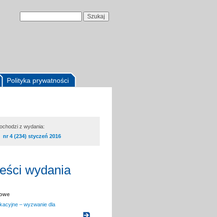
Polityka prywatności
pochodzi z wydania:
nr 4 (234) styczeń 2016
reści wydania
kowe
kacyjne – wyzwanie dla