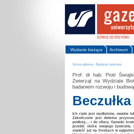
Wydanie bieżące
Archiwum
Strona główna
›
Badania naukowe
Prof. dr hab. Piotr Świąte
Zwierząt na Wydziale Bio
badaniem rozwoju i budową
Beczułka 
Ich ciało jest wydłużone, owalne l
Zakończone jest dwiema przyssaw
podłoża… i do ofiary. Gatunki krw
przebić skórę swojego żywiciela
znaleźć już na freskach w egipskic