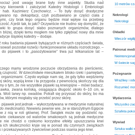
 chociaż pod uwagę brane były inne aspekty. Studia nad
10 metrów cz
szy kierownik i założyciel Katedry Histologii i Embriologii
 dr hab. Kazimierz Czechowicz. – To były dosyć drastyczne
Nekrologi
wano np. dekapitacji, czyli pozbawiano je części ciała z
ymi, czy brak tego organu będzie miał wpływ na przebieg
Nekrologi
ść. A jeśli tak, to jaki? Oczywiście nie trudno się domyślić, że
awki to grupa dosyć słabo poznanych organizmów, dlatego
m bliżej, dzięki temu mogłem nie tylko zgłębiać nowy dla mnie
Okładki
dycje śląskiej katedry – dodaje.
Wieczór wigili
2 roku badania pijawek bytujących w różnych częściach świata,
sowań pozostał rozwój i funkcjonowanie układu rozrodczego. –
Patronat medi
o pijawek i to „pasożytowanie” trwa już kilkanaście lat –
Nieintencjonaln
W świecie sa
czego mamy wrodzone poczucie obrzydzenia do pierścienic.
 czujność. W dzieciństwie mieszkałem blisko rzeki i pamiętam,
Pożegnanie
 organizmami. Często wydaje nam się, że gdy tylko wejdziemy
Wrażliwy i o
j skóry, wypiją krew i ta przygoda z pewnością skończy się dla
 o tym, że nie wszystkie pijawki są krwiopijne – mówi badacz.
Rozumieć mo
ijawka, zwana końską, osiągająca długość około 6–10 cm, w
na. Woli larwy np. owadów. Potrafi się przyssać do skóry, bo ma
w, którymi mogłaby się przebić przez skórę.
Wydarzenia
 pijawek jest jednak – wykorzystywana w medycynie naturalnej
Wszystko zac
do medicinalis
). Niewielu pewnie wie, że w starożytnym Egipcie
Sztafeta poko
ne z nią w roli głównej. Prof. Świątek może się podzielić np.
 wiele ciekawsze od walorów smakowych są jednak medyczne
ale nie chodzi o rzekomo korzystne efekty upuszczania krwi
Wywiad
a ich skuteczności kryje się w ponad stu czynnych związkach
Sztuka walki 
 i przekazywanych żywicielowi podczas ssania jego krwi.