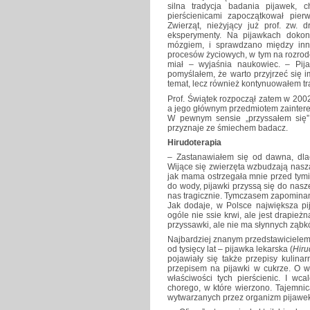
silna tradycja badania pijawek,
pierścienicami zapoczątkował pierw
Zwierząt, nieżyjący już prof. zw.
eksperymenty. Na pijawkach dokony
mózgiem, i sprawdzano między inn
procesów życiowych, w tym na rozrodczo
miał – wyjaśnia naukowiec. – Pij
pomyślałem, że warto przyjrzeć się i
temat, lecz również kontynuowałem tra
Prof. Świątek rozpoczął zatem w 200
a jego głównym przedmiotem zaintere
W pewnym sensie „przyssałem się” d
przyznaje ze śmiechem badacz.
Hirudoterapia
– Zastanawiałem się od dawna, dla
Wijące się zwierzęta wzbudzają naszą
jak mama ostrzegała mnie przed tymi
do wody, pijawki przyssą się do nasze
nas tragicznie. Tymczasem zapominamy
Jak dodaje, w Polsce największa p
ogóle nie ssie krwi, ale jest drapież
przyssawki, ale nie ma słynnych ząbkó
Najbardziej znanym przedstawicielem
od tysięcy lat – pijawka lekarska (
Hiru
pojawiały się także przepisy kulinar
przepisem na pijawki w cukrze. O
właściwości tych pierścienic. I wc
chorego, w które wierzono. Tajemnic
wytwarzanych przez organizm pijawek