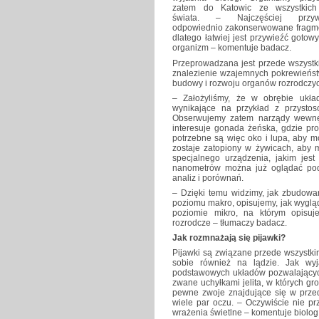
zatem do Katowic ze wszystkich
świata. – Najczęściej przyw
odpowiednio zakonserwowane fragment
dlatego łatwiej jest przywieźć gotow
organizm – komentuje badacz.
Przeprowadzana jest przede wszystki
znalezienie wzajemnych pokrewieńst
budowy i rozwoju organów rozrodczy
– Założyliśmy, że w obrębie ukł
wynikające na przykład z przysto
Obserwujemy zatem narządy wewnęt
interesuje gonada żeńska, gdzie pr
potrzebne są więc oko i lupa, aby m
zostaje zatopiony w żywicach, aby 
specjalnego urządzenia, jakim jest
nanometrów można już oglądać pod
analiz i porównań.
– Dzięki temu widzimy, jak zbudowan
poziomu makro, opisujemy, jak wygląda
poziomie mikro, na którym opisu
rozrodcze – tłumaczy badacz.
Jak rozmnażają się pijawki?
Pijawki są związane przede wszystki
sobie również na lądzie. Jak wyj
podstawowych układów pozwalających
zwane uchyłkami jelita, w których g
pewne zwoje znajdujące się w prze
wiele par oczu. – Oczywiście nie p
wrażenia świetlne – komentuje biolog