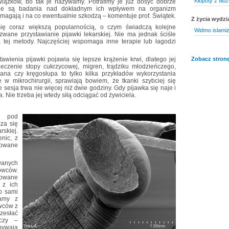
Kłopoty z filoz
związków, bo tak je nazywamy. Potrafimy je już dosyć dobrze
one są badania nad dokładnym ich wpływem na organizm
magają i na co ewentualnie szkodzą – komentuje prof. Świątek.
Z życia wydzi
 się coraz większą popularnością, o czym świadczą kolejne
Widmo islamiz
zwane przystawianie pijawki lekarskiej. Nie ma jednak ściśle
tej metody. Najczęściej wspomaga inne terapie lub łagodzi
awienia pijawki pojawia się lepsze krążenie krwi, dlatego jej
Zobacz stronę
Leczenie stopy cukrzycowej, migren, trądziku młodzieńczego,
na czy kręgosłupa to tylko kilka przykładów wykorzystania
e w mikrochirurgii, sprawiają bowiem, że tkanki szybciej się
sesja trwa nie więcej niż dwie godziny. Gdy pijawka się naje i
. Nie trzeba jej wtedy siłą odciągać od żywiciela.
h pod
cza się
skiej.
enic, z
izowane
wanych
owców.
owane
 z ich
o sami
tamy z
wców z
zesłać
wczy –
bywają