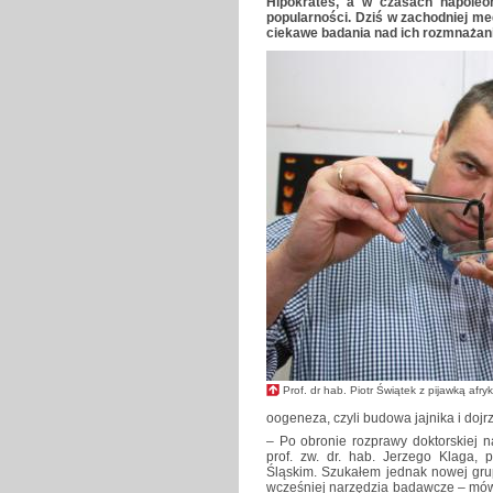
Hipokrates, a w czasach napoleoń
popularności. Dziś w zachodniej me
ciekawe badania nad ich rozmnażaniem
Prof. dr hab. Piotr Świątek z pijawką afr
oogeneza, czyli budowa jajnika i doj
– Po obronie rozprawy doktorskiej n
prof. zw. dr. hab. Jerzego Klaga,
Śląskim. Szukałem jednak nowej gru
wcześniej narzędzia badawcze – mówi