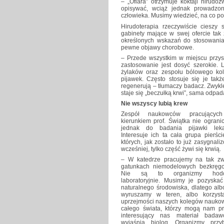
– „Ofiara” otrzymuje koktajl hirudo
opisywać, wciąż jednak prowadz
człowieka. Musimy wiedzieć, na co po
Hirudoterapia rzeczywiście cieszy
gabinety mające w swej ofercie tak 
określonych wskazań do stosowania 
pewne objawy chorobowe.
– Przede wszystkim w miejscu przyst
zastosowanie jest dosyć szerokie. 
żylaków oraz zespołu bólowego kola
pijawek. Często stosuje się je takż
regenerują – tłumaczy badacz. Zwykle 
staje się „beczułką krwi”, sama odpada
Nie wszyscy lubią krew
Zespół naukowców pracującyc
kierunkiem prof. Świątka nie ograni
jednak do badania pijawki lekar
Interesuje ich ta cała grupa pierści
których, jak zostało to już zasygnal
wcześniej, tylko część żywi się krwią.
– W katedrze pracujemy na tak z
gatunkach niemodelowych bezkręg
Nie są to organizmy hod
laboratoryjnie. Musimy je pozyskać
naturalnego środowiska, dlatego alb
wyruszamy w teren, albo korzys
uprzejmości naszych kolegów nauko
całego świata, którzy mogą nam pr
interesujący nas materiał bada
wyjaśnia biolog. Organizmy przy