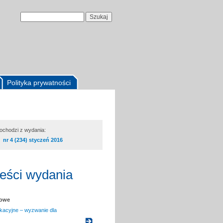
Polityka prywatności
pochodzi z wydania:
nr 4 (234) styczeń 2016
reści wydania
kowe
kacyjne – wyzwanie dla