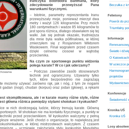
Irańczyka Boorboora Bahmana, który
zdecydowanie przewyższał Pana
Beczułka z kr
warunkami fizycznymi.
– Istotnie, parametry reprezentanta Iranu
Felietony
przewyższały moje, ponieważ mierzył dwa
Powrót do prz
metry i ważył 126 kilogramów. Przy moich
180 centymetrach i wadze 85 kilogramów to
Triumfalny pow
jest spora różnica, dlatego obawiałem się tej
walki. Jak się jednak okazało, trudniejsza
Informacje
dla mnie była walka półfinałowa, w której
zmierzyłem się z Rosjaninem Wiktorem
Renesansowy
Waskowem. Finał wygrałem przed czasem
dzięki celnemu ciosowi w wątrobę
Światło i dźwi
przeciwnika.
O Katowicach
Na czym ze sportowego punktu widzenia
W ucieczce pr
polega karate? W co i jak uderzamy?
Harmonogram 
– Podczas zawodów zasób stosowanych
ychowania
technik jest ograniczony. Używamy tylko
projektów
tych, które bezpośrednio nie zagrażają
Wydawnictwo 
ite możemy używać zarówno rąk, jak i nóg, z tym że nogami
yli gadan (nogi), chudan (korpus) oraz jodan (głowę), a rękami
Konferencje
jest skomplikowana, ale i w karate mamy różne style, różne
Świadomość 
jest główna różnica pomiędzy stylami shotokan i kyokushin?
ice w nich dostrzegają ludzie, którzy trenują karate. Główną
Kronika UŚ
sportowych. W shotokan nie ma kontaktu fizycznego, a punkty w
 techniki przed przeciwnikiem. W kyokushin walczymy z pełną
Kronika UŚ
ększe wrażenie. Jeśli chodzi o organizacje, to największą jest
Kyokushinkaikan, w której mistrzostwach walczyłem. Z czasem
Losy absolw
omniejsze – uczniowie założyciela stylu kyokushin Masutatsu