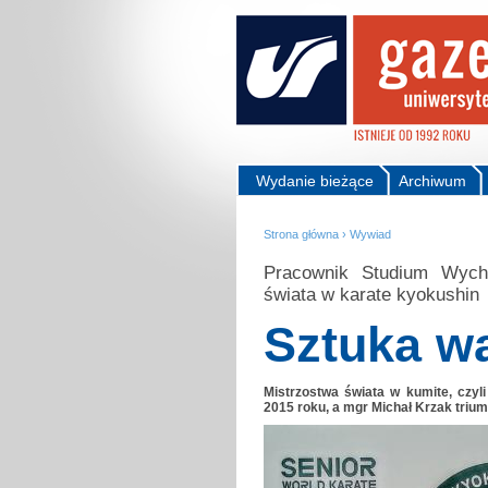
Wydanie bieżące
Archiwum
Strona główna
›
Wywiad
Pracownik Studium Wych
świata w karate kyokushin
Sztuka wa
Mistrzostwa świata w kumite, czyli
2015 roku, a mgr Michał Krzak trium