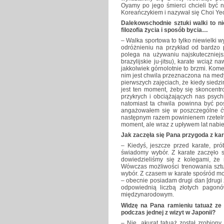
Oyamy po jego śmierci chcieli być 
Koreańczykiem i nazywał się Choi Ye
Dalekowschodnie sztuki walki to ni
filozofia życia i sposób bycia…
– Walka sportowa to tylko niewielki w
odróżnieniu na przykład od bardzo 
polega na używaniu najskuteczniejszy
brazylijskie ju-jitsu), karate wciąż n
jakkolwiek górnolotnie to brzmi. Kom
nim jest chwila przeznaczona na med
pierwszych zajęciach, że kiedy sied
jest ten moment, żeby się skoncentr
przykrych i obciążających nas psych
natomiast ta chwila powinna być poś
angażowałem się w poszczególne ć
następnym razem powinienem rzetelni
moment, ale wraz z upływem lat nabie
Jak zaczęła się Pana przygoda z ka
– Kiedyś, jeszcze przed karate, pró
świadomy wybór. Z karate zaczęło s
dowiedzieliśmy się z kolegami, że 
Wówczas możliwości trenowania sztuk
wybór. Z czasem w karate spośród moic
– obecnie posiadam drugi dan [drugi
odpowiednią liczbą złotych pagonó
międzynarodowym.
Widzę na Pana ramieniu tatuaż ze 
podczas jednej z wizyt w Japonii?
– Nie, akurat tatuaż został zrobiony