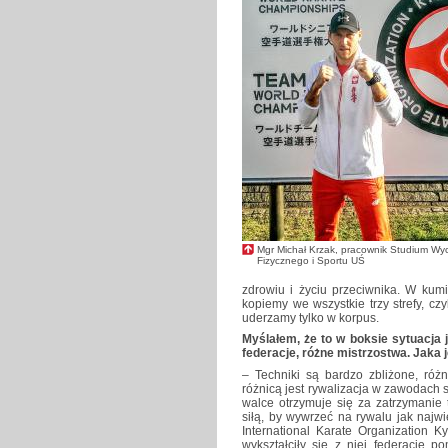
Mgr Michał Krzak, pracownik Studium W
Fizycznego i Sportu UŚ
zdrowiu i życiu przeciwnika. W kum
kopiemy we wszystkie trzy strefy, cz
uderzamy tylko w korpus.
Myślałem, że to w boksie sytuacja 
federacje, różne mistrzostwa. Jaka 
– Techniki są bardzo zbliżone, różn
różnicą jest rywalizacja w zawodach 
walce otrzymuje się za zatrzymanie
siłą, by wywrzeć na rywalu jak najwi
International Karate Organization 
wykształciły się z niej federacje p