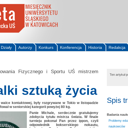
Działy
Autorzy
Konkurs
Konferencja
Historia
Redakcja
owania Fizycznego i Sportu UŚ mistrzem
Ten artykuł 
lki sztuką życia
Spis t
 walce kontaktowej, były rozgrywane w Tokio w listopadzie
fował w seniorskiej kategorii powyżej 80 kg.
Panie Michale, serdecznie gratulujemy
Badania nau
zdobycia tytułu mistrza świata. W finale
turnieju pokonał Pan przez ippon, czyli
Problemy edu
odpowiednik bokserskiego nokautu,
naukowców