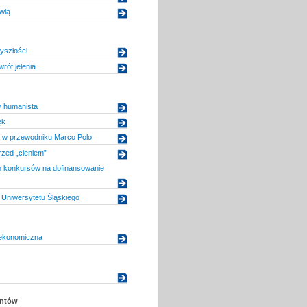
wią
yszłości
rót jelenia
 humanista
ęk
 w przewodniku Marco Polo
zed „cieniem”
konkursów na dofinansowanie
Uniwersytetu Śląskiego
ekonomiczna
entów