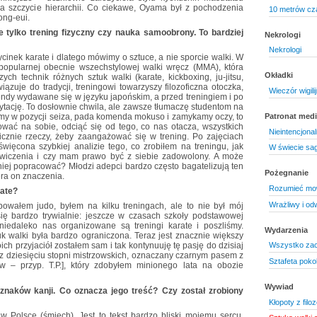
na szczycie hierarchii. Co ciekawe, Oyama był z pochodzenia
10 metrów cz
ong-eui.
e tylko trening fizyczny czy nauka samoobrony. To bardziej
Nekrologi
Nekrologi
ycinek karate i dlatego mówimy o sztuce, a nie sporcie walki. W
popularnej obecnie wszechstylowej walki wręcz (MMA), która
Okładki
ch technik różnych sztuk walki (karate, kickboxing, ju-jitsu,
awiązuje do tradycji, treningowi towarzyszy filozoficzna otoczka,
Wieczór wigili
endy wydawane się w języku japońskim, a przed treningiem i po
ytację. To dosłownie chwila, ale zawsze tłumaczę studentom na
zimy w pozycji seiza, pada komenda mokuso i zamykamy oczy, to
Patronat medi
ować na sobie, odciąć się od tego, co nas otacza, wszystkich
Nieintencjonaln
icznie rzeczy, żeby zaangażować się w trening. Po zajęciach
więcona szybkiej analizie tego, co zrobiłem na treningu, jak
W świecie sa
wiczenia i czy mam prawo być z siebie zadowolony. A może
ej popracować? Młodzi adepci bardzo często bagatelizują ten
Pożegnanie
ra on znaczenia.
Rozumieć mo
rate?
Wrażliwy i o
bowałem judo, byłem na kilku treningach, ale to nie był mój
ię bardzo trywialnie: jeszcze w czasach szkoły podstawowej
niedaleko nas organizowane są treningi karate i poszliśmy.
Wydarzenia
 walki była bardzo ograniczona. Teraz jest znacznie większy
Wszystko zac
h przyjaciół zostałem sam i tak kontynuuję tę pasję do dzisiaj
 z dziesięciu stopni mistrzowskich, oznaczany czarnym pasem z
Sztafeta poko
w – przyp. T.P.], który zdobyłem minionego lata na obozie
Wywiad
znaków kanji. Co oznacza jego treść? Czy został zrobiony
Kłopoty z filoz
 w Polsce (śmiech). Jest to tekst bardzo bliski mojemu sercu.