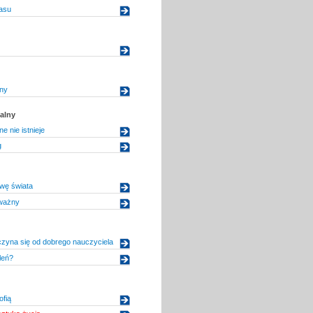
asu
jny
alny
e nie istnieje
g
wę świata
dważny
zyna się od dobrego nauczyciela
leń?
ofią