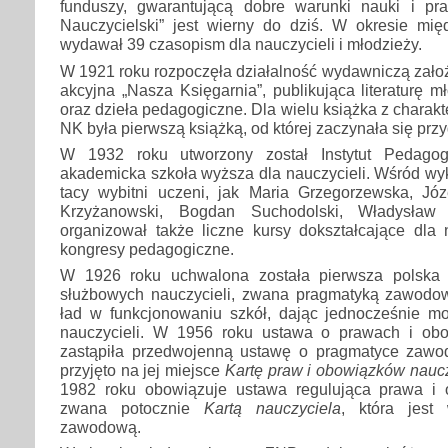
funduszy, gwarantującą dobre warunki nauki i pr
Nauczycielski” jest wierny do dziś. W okresie m
wydawał 39 czasopism dla nauczycieli i młodzieży.
W 1921 roku rozpoczęła działalność wydawniczą zało
akcyjna „Nasza Księgarnia”, publikująca literaturę m
oraz dzieła pedagogiczne. Dla wielu książka z chara
NK była pierwszą książką, od której zaczynała się prz
W 1932 roku utworzony został Instytut Pedagog
akademicka szkoła wyższa dla nauczycieli. Wśród wy
tacy wybitni uczeni, jak Maria Grzegorzewska, Józe
Krzyżanowski, Bogdan Suchodolski, Władysław Ta
organizował także liczne kursy dokształcające dla 
kongresy pedagogiczne.
W 1926 roku uchwalona została pierwsza polska
służbowych nauczycieli, zwana pragmatyką zawodo
ład w funkcjonowaniu szkół, dając jednocześnie moż
nauczycieli. W 1956 roku ustawa o prawach i obo
zastąpiła przedwojenną ustawę o pragmatyce zawo
przyjęto na jej miejsce
Kartę praw i obowiązków naucz
1982 roku obowiązuje ustawa regulująca prawa i o
zwana potocznie
Kartą nauczyciela
, która jest
zawodową.