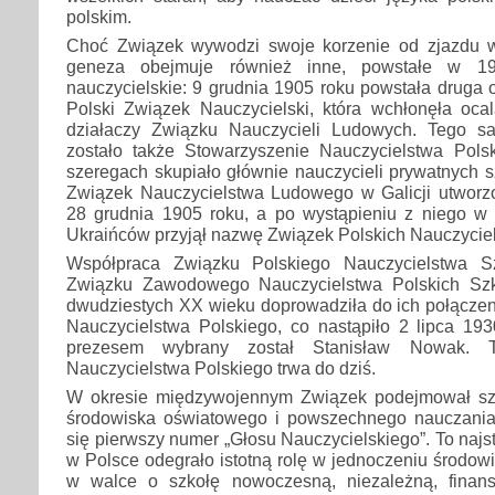
polskim.
Choć Związek wywodzi swoje korzenie od zjazdu w
geneza obejmuje również inne, powstałe w 19
nauczycielskie: 9 grudnia 1905 roku powstała druga
Polski Związek Nauczycielski, która wchłonęła oca
działaczy Związku Nauczycieli Ludowych. Tego 
zostało także Stowarzyszenie Nauczycielstwa Pols
szeregach skupiało głównie nauczycieli prywatnych s
Związek Nauczycielstwa Ludowego w Galicji utworz
28 grudnia 1905 roku, a po wystąpieniu z niego w 
Ukraińców przyjął nazwę Związek Polskich Nauczyciel
Współpraca Związku Polskiego Nauczycielstwa S
Związku Zawodowego Nauczycielstwa Polskich Szk
dwudziestych XX wieku doprowadziła do ich połączen
Nauczycielstwa Polskiego, co nastąpiło 2 lipca 19
prezesem wybrany został Stanisław Nowak. 
Nauczycielstwa Polskiego trwa do dziś.
W okresie międzywojennym Związek podejmował sze
środowiska oświatowego i powszechnego nauczania
się pierwszy numer „Głosu Nauczycielskiego”. To naj
w Polsce odegrało istotną rolę w jednoczeniu środowi
w walce o szkołę nowoczesną, niezależną, finan