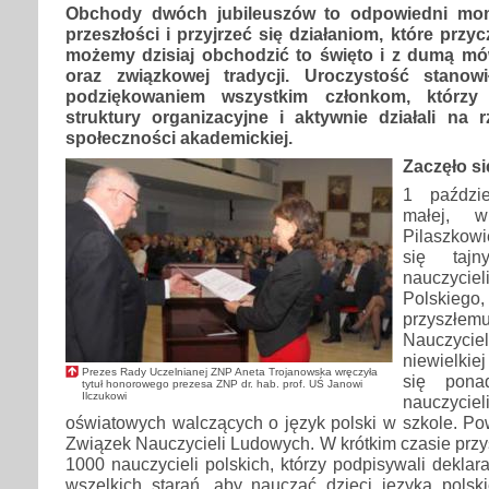
Obchody dwóch jubileuszów to odpowiedni mom
przeszłości i przyjrzeć się działaniom, które przyc
możemy dzisiaj obchodzić to święto i z dumą mów
oraz związkowej tradycji. Uroczystość stanow
podziękowaniem wszystkim członkom, którzy p
struktury organizacyjne i aktywnie działali na 
społeczności akademickiej.
Zaczęło si
1 paździ
małej, w
Pilaszkow
się tajn
nauczycie
Polskiego
przysz
Nauczyci
niewielkiej
Prezes Rady Uczelnianej ZNP Aneta Trojanowska wręczyła
się pona
tytuł honorowego prezesa ZNP dr. hab. prof. UŚ Janowi
Ilczukowi
nauczyc
oświatowych walczących o język polski w szkole. Po
Związek Nauczycieli Ludowych. W krótkim czasie przy
1000 nauczycieli polskich, którzy podpisywali deklar
wszelkich starań, aby nauczać dzieci języka pols