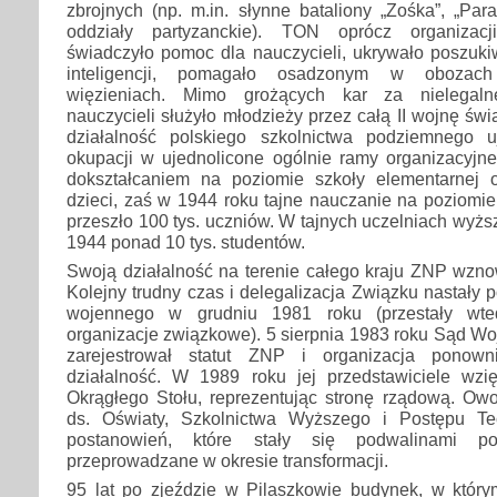
zbrojnych (np. m.in. słynne bataliony „Zośka”, „Par
oddziały partyzanckie). TON oprócz organizacj
świadczyło pomoc dla nauczycieli, ukrywało poszuki
inteligencji, pomagało osadzonym w obozach 
więzieniach. Mimo grożących kar za nielegaln
nauczycieli służyło młodzieży przez całą II wojnę św
działalność polskiego szkolnictwa podziemnego u
okupacji w ujednolicone ogólnie ramy organizacyjn
dokształcaniem na poziomie szkoły elementarnej 
dzieci, zaś w 1944 roku tajne nauczanie na poziomie 
przeszło 100 tys. uczniów. W tajnych uczelniach wyżs
1944 ponad 10 tys. studentów.
Swoją działalność na terenie całego kraju ZNP wzno
Kolejny trudny czas i delegalizacja Związku nastały
wojennego w grudniu 1981 roku (przestały wted
organizacje związkowe). 5 sierpnia 1983 roku Sąd W
zarejestrował statut ZNP i organizacja ponown
działalność. W 1989 roku jej przedstawiciele wzi
Okrągłego Stołu, reprezentując stronę rządową. O
ds. Oświaty, Szkolnictwa Wyższego i Postępu Tec
postanowień, które stały się podwalinami po
przeprowadzane w okresie transformacji.
95 lat po zjeździe w Pilaszkowie budynek, w którym