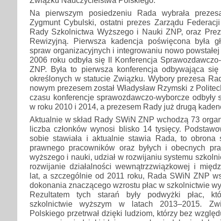
Na pierwszym posiedzeniu Rada wybrała prezesa,
Zygmunt Cybulski, ostatni prezes Zarządu Federacji
Rady Szkolnictwa Wyższego i Nauki ZNP, oraz Pre
Rewizyjną. Pierwsza kadencja poświęcona była g
spraw organizacyjnych i integrowaniu nowo powstałej 
2006 roku odbyła się II Konferencja Sprawozdawc
ZNP. Była to pierwsza konferencja odbywająca si
określonych w statucie Związku. Wybory prezesa Rad
nowym prezesem został Władysław Rzymski z Politech
czasu konferencje sprawozdawczo-wyborcze odbyły si
w roku 2010 i 2014, a prezesem Rady już drugą kadenc
Aktualnie w skład Rady SWiN ZNP wchodzą 73 organ
liczba członków wynosi blisko 14 tysięcy. Podstawo
sobie stawiała i aktualnie stawia Rada, to obrona 
prawnego pracowników oraz byłych i obecnych pra
wyższego i nauki, udział w rozwijaniu systemu szkoln
rozwijanie działalności wewnątrzzwiązkowej i międ
lat, a szczególnie od 2011 roku, Rada SWiN ZNP w
dokonania znaczącego wzrostu płac w szkolnictwie wyż
Rezultatem tych starań były podwyżki płac, kt
szkolnictwie wyższym w latach 2013–2015. Zwi
Polskiego przetrwał dzięki ludziom, którzy bez względu