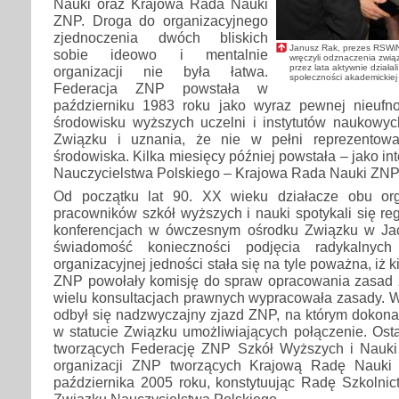
Nauki oraz Krajowa Rada Nauki
ZNP. Droga do organizacyjnego
zjednoczenia dwóch bliskich
Janusz Rak, prezes RSWiN
sobie ideowo i mentalnie
wręczyli odznaczenia zwią
przez lata aktywnie działal
organizacji nie była łatwa.
społeczności akademickiej
Federacja ZNP powstała w
październiku 1983 roku jako wyraz pewnej nieufn
środowisku wyższych uczelni i instytutów naukowy
Związku i uznania, że nie w pełni reprezentowa
środowiska. Kilka miesięcy później powstała – jako i
Nauczycielstwa Polskiego – Krajowa Rada Nauki ZNP
Od początku lat 90. XX wieku działacze obu orga
pracowników szkół wyższych i nauki spotykali się re
konferencjach w ówczesnym ośrodku Związku w Ja
świadomość konieczności podjęcia radykalnyc
organizacyjnej jedności stała się na tyle poważna, iż k
ZNP powołały komisję do spraw opracowania zasad z
wielu konsultacjach prawnych wypracowała zasady. W
odbył się nadzwyczajny zjazd ZNP, na którym dokon
w statucie Związku umożliwiających połączenie. Osta
tworzących Federację ZNP Szkół Wyższych i Nauki
organizacji ZNP tworzących Krajową Radę Nauki
października 2005 roku, konstytuując Radę Szkolni
Związku Nauczycielstwa Polskiego.