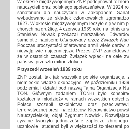
W okresie międzywojennym ZNP podejmował różnorod
nauczycieli oraz polskiego społeczeństwa. W 1924 r
sanatorium dla nauczycieli w Zakopanem. Sana
wybudowano ze składek członkowskich zgromadzo
1927. W okresie międzywojennym leczyło się w nim po
chorych na gruźlicę. 4 czerwca 1939 roku na lotnisku
Stanisław Nowak przekazał marszałkowi Edwardo
samolot z napisem:
Ufundowany przez Związek Nauc
Podczas uroczystości ofiarowano armii wiele darów,
niewątpliwie najcenniejszy. Prezes ZNP zameldował
że w ostatnich czasach Związek wpłacił na cele z
państwa przeszło milion złotych.
Przyszedł wrzesień 1939 roku
ZNP został, tak jak wszystkie polskie organizacje,
niemieckie władze okupacyjne. W październiku 1939 
podziemia i działał pod nazwą Tajna Organizacja Na
TON. Głównym zadaniem TON-u było konspiracy
kształcenia młodzieży w ramach wszystkich dotychc
Polsce szczebli szkolnictwa oraz przeciwstaw
terrorystycznej presji najeźdźców. Kierownictwo powst
Nauczycielskiej objął Zygmunt Nowicki. Rozwijając
cywilne tworzyło jednocześnie zaplecze zbrojneg
uczniowie i studenci byli w większości żołnierzami p