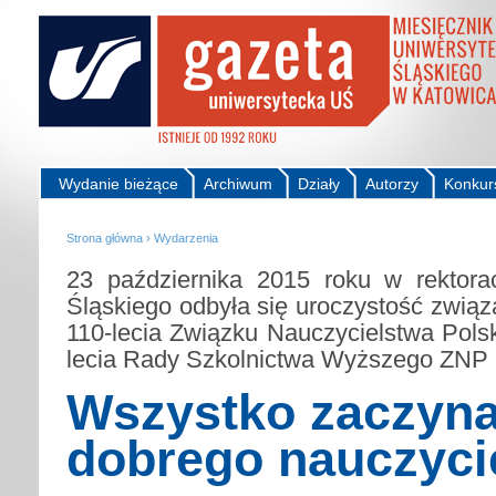
Wydanie bieżące
Archiwum
Działy
Autorzy
Konkur
Strona główna
›
Wydarzenia
23 października 2015 roku w rektora
Śląskiego odbyła się uroczystość zwią
110-lecia Związku Nauczycielstwa Polsk
lecia Rady Szkolnictwa Wyższego ZNP
Wszystko zaczyna
dobrego nauczyci