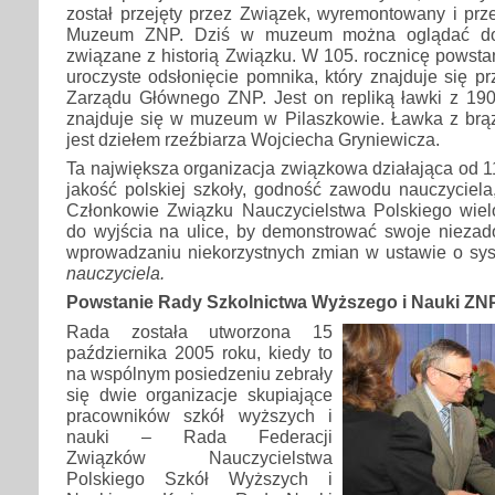
został przejęty przez Związek, wyremontowany i prz
Muzeum ZNP. Dziś w muzeum można oglądać dok
związane z historią Związku. W 105. rocznicę powst
uroczyste odsłonięcie pomnika, który znajduje się pr
Zarządu Głównego ZNP. Jest on repliką ławki z 1905
znajduje się w muzeum w Pilaszkowie. Ławka z brązu
jest dziełem rzeźbiarza Wojciecha Gryniewicza.
Ta największa organizacja związkowa działająca od 1
jakość polskiej szkoły, godność zawodu nauczyciela
Członkowie Związku Nauczycielstwa Polskiego wielo
do wyjścia na ulice, by demonstrować swoje niezad
wprowadzaniu niekorzystnych zmian w ustawie o sys
nauczyciela.
Powstanie Rady Szkolnictwa Wyższego i Nauki ZN
Rada została utworzona 15
października 2005 roku, kiedy to
na wspólnym posiedzeniu zebrały
się dwie organizacje skupiające
pracowników szkół wyższych i
nauki – Rada Federacji
Związków Nauczycielstwa
Polskiego Szkół Wyższych i