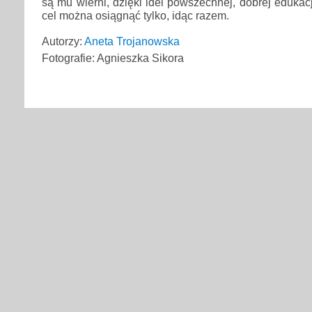
są mu wierni, dzięki idei powszechnej, dobrej edukacj
cel można osiągnąć tylko, idąc razem.
Autorzy:
Aneta Trojanowska
Fotografie: Agnieszka Sikora