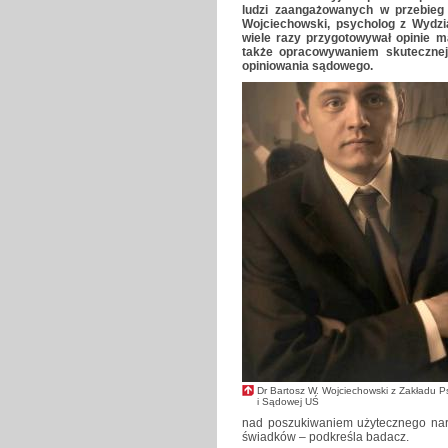
ludzi zaangażowanych w przebieg
Wojciechowski, psycholog z Wydzia
wiele razy przygotowywał opinie m
także opracowywaniem skutecznej 
opiniowania sądowego.
Dr Bartosz W. Wojciechowski z Zakładu Ps
i Sądowej UŚ
nad poszukiwaniem użytecznego nar
świadków – podkreśla badacz.