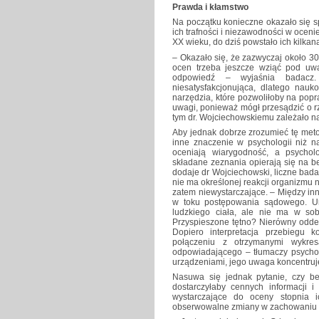
Prawda i kłamstwo
Na początku konieczne okazało się sp
ich trafności i niezawodności w ocen
XX wieku, do dziś powstało ich kilkan
– Okazało się, że zazwyczaj około 3
ocen trzeba jeszcze wziąć pod uw
odpowiedź – wyjaśnia badacz.
niesatysfakcjonująca, dlatego nau
narzędzia, które pozwoliłoby na popr
uwagi, ponieważ mógł przesądzić o 
tym dr. Wojciechowskiemu zależało na
Aby jednak dobrze zrozumieć tę meto
inne znaczenie w psychologii niż 
oceniają wiarygodność, a psycho
składane zeznania opierają się na b
dodaje dr Wojciechowski, liczne ba
nie ma określonej reakcji organizmu 
zatem niewystarczające. – Między in
w toku postępowania sądowego. Urz
ludzkiego ciała, ale nie ma w so
Przyspieszone tętno? Nierówny odde
Dopiero interpretacja przebiegu 
połączeniu z otrzymanymi wykre
odpowiadającego – tłumaczy psychol
urządzeniami, jego uwaga koncentruj
Nasuwa się jednak pytanie, czy b
dostarczyłaby cennych informacji
wystarczające do oceny stopnia i
obserwowalne zmiany w zachowaniu n