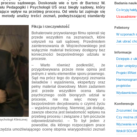
 procesu sądowego. Doskonale wie o tym dr Bartosz W.
Badania nau
łu Pedagogiki i Psychologii UŚ oraz biegły sądowy, który
Co kryją hałd
ające wpływ na przebieg procesu. Od wielu lat zajmuje się
metody analizy treści zeznań, podwyższającej standardy
Uzasadnione 
Fikcja i rzeczywistość
Felietony
Bohaterowie przywołanego filmu opierali się
W szponach 
przede wszystkim na zeznaniach, które
Jak ubrać cho
usłyszeli na sali sądowej. Przedmiotem
zainteresowania dr. Wojciechowskiego jest
wyłącznie materiał treściowy dostępny bez
Informacje
konieczności bezpośredniego udziału w
procesie.
Dziejopis z ul
– Warto również podkreślić, że
Lider umiędz
przygotowywana przeze mnie opinia jest
Projekt IRNet
jednym z wielu elementów sporu prawnego.
Sąd ma prócz tego do dyspozycji zeznania
Harmonogram 
świadków i wyjaśnienia, ekspertyzy oraz
projektów
pełny materiał dowodowy. Moim zadaniem
jest przede wszystkim ocena stanu
Wydawnictwo 
psychicznego osób biorących udział w
procesie, nie ma więc mowy o
bezpośrednim decydowaniu o czyimś życiu
Konferencje
– wyjaśnia psycholog. Niemniej, jak dodaje,
Zrozumieć świ
zawsze obecna jest świadomość wpływu na
przebieg procesu i związane z tym poczucie
Czy można zl
ychologii Klinicznej
odpowiedzialności. – To był jeden z
Wyzwania w l
powodów, dla którego rozpocząłem prace
zędzia umożliwiającego ocenę stopnia wiarygodności zeznań
Wokół SOLAR