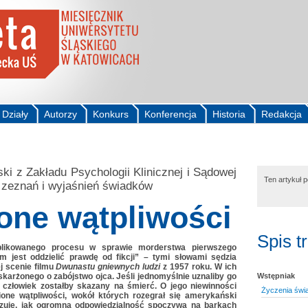
Działy
Autorzy
Konkurs
Konferencja
Historia
Redakcja
i z Zakładu Psychologii Klinicznej i Sądowej
Ten artykuł 
 zeznań i wyjaśnień świadków
one wątpliwości
Spis t
mplikowanego procesu w sprawie morderstwa pierwszego
m jest oddzielić prawdę od fikcji” – tymi słowami sędzia
j scenie filmu
Dwunastu gniewnych ludzi
z 1957 roku. W ich
karżonego o zabójstwo ojca. Jeśli jednomyślnie uznaliby go
Wstępniak
 człowiek zostałby skazany na śmierć. O jego niewinności
Życzenia świ
ione wątpliwości, wokół których rozegrał się amerykański
azuje, jak ogromna odpowiedzialność spoczywa na barkach