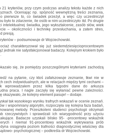
21 kryteriów, przy czym podczas analizy tekstu każde z nich
zyznach. Oceniając np. spójność wewnętrzną treści zeznania,
 pierwsze to, co świadek przeżył, a więc czy uczestniczył
u było to zdarzenie, ile osób w nim uczestniczyło itd. Po drugie
i intelektualnej świadka, jego wykształcenie, zasób słów, wiek
cie – okoliczności i technikę przesłuchania, a zatem stres,
d presją.
kryteriów – podsumowuje dr Wojciechowski.
ciaż charakteryzował się już siedemdziesięcioprocentowym
ąż jednak nie satysfakcjonował badaczy. Kolejnym krokiem było
.
okazało się, że pomiędzy poszczególnymi kryteriami zachodzą
dź na pytanie, czy ktoś zafałszowuje zeznanie, tkwi nie w
ch cech indywidualnych, ale w relacjach między tymi cechami –
ak wprowadzałem przez kilka tygodni dane do arkusza
udna praca. I nagle zaczęły się wyłaniać pewne zależności.
ę okazywało, że kolejny element pasuje! – dodaje.
uzyskał tak wysokiego wyniku trafnych wskazań w ocenie zeznań.
iów i wspomniany algorytm, rozpoczęła się kolejna faza badań,
owanej metody. Przeszkoleni studenci psychologii otrzymali
b rzeczywistych i sprawdzali ich wiarygodność przy użyciu
akujące. Badacze uzyskali blisko 95- -procentowy wskaźnik
zerych i niemal 91-procentowy wskaźnik wykrywania prób
dyna osiągnęła poziom trafności diagnostycznej właściwy dla
sądowo- psychologicznej – podkreśla dr Wojciechowski.