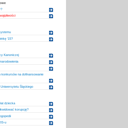
kowe
y?
wątpliwości
systemu
inkę ‘15?
icy Kanoniczej
ynarodowienia
konkursów na dofinansowanie
Uniwersytetu Śląskiego
at dziecka
ikwidować korupcję?
ogopedii
IS-u