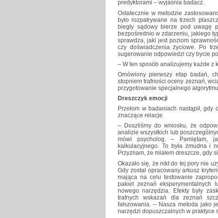
predyktorami – wyjaśnia badacz.
Ostatecznie w metodzie zastosowano 
było rozpatrywane na trzech płaszc
biegły sądowy bierze pod uwagę po
bezpośrednio w zdarzeniu, jakiego typ
sprawdza, jaki jest poziom sprawnośc
czy doświadczenia życiowe. Po trze
sugerowanie odpowiedzi czy bycie po
– W ten sposób analizujemy każde z 
Omówiony pierwszy etap badań, cho
stopniem trafności oceny zeznań, wci
przygotowanie specjalnego algorytmu
Dreszczyk emocji
Przełom w badaniach nastąpił, gdy 
znaczące relacje.
– Doszliśmy do wniosku, że odpowie
analizie wszystkich lub poszczególny
mówi psycholog. – Pamiętam, j
kalkulacyjnego. To była żmudna i n
Przyznam, że miałem dreszcze, gdy si
Okazało się, że nikt do tej pory nie 
Gdy został opracowany arkusz kryter
mająca na celu testowanie zapropon
pakiet zeznań eksperymentalnych lu
nowego narzędzia. Efekty były zask
trafnych wskazań dla zeznań szc
fałszowania. – Nasza metoda jako je
narzędzi dopuszczalnych w praktyce 