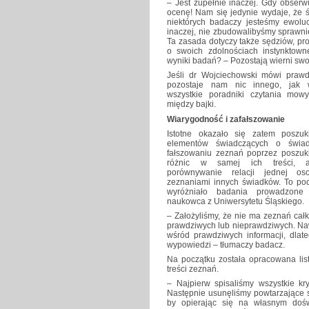
– Jest zupełnie inaczej. Gdy obser
ocenę! Nam się jedynie wydaje, że 
niektórych badaczy jesteśmy ewolu
inaczej, nie zbudowalibyśmy sprawni
Ta zasada dotyczy także sędziów, pro
o swoich zdolnościach instynktown
wyniki badań? – Pozostają wierni s
Jeśli dr Wojciechowski mówi prawd
pozostaje nam nic innego, jak 
wszystkie poradniki czytania mowy
między bajki.
Wiarygodność i zafałszowanie
Istotne okazało się zatem poszuk
elementów świadczących o świa
fałszowaniu zeznań poprzez poszuk
różnic w samej ich treści, 
porównywanie relacji jednej o
zeznaniami innych świadków. To pod
wyróżniało badania prowadzone
naukowca z Uniwersytetu Śląskiego.
– Założyliśmy, że nie ma zeznań cał
prawdziwych lub nieprawdziwych. Nawe
wśród prawdziwych informacji, dlat
wypowiedzi – tłumaczy badacz.
Na początku została opracowana lis
treści zeznań.
– Najpierw spisaliśmy wszystkie kry
Następnie usunęliśmy powtarzające 
by opierając się na własnym dośw