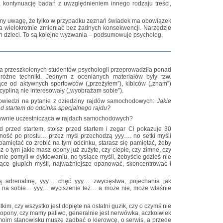
 kontynuację badań z uwzględnieniem innego rodzaju treści,
my uwagę, że tylko w przypadku zeznań świadek ma obowiązek
 wielokrotnie zmieniać bez żadnych konsekwencji. Narzędzie
h dzieci. To są kolejne wyzwania – podsumowuje psycholog.
przeszkolonych studentów psychologii przeprowadziła ponad
c różne techniki. Jednym z ocenianych materiałów były tzw.
e od aktywnych sportowców („przeżyłem”), kibiców („znam”)
cypliną nie interesowały („wyobrażam sobie”).
owiedzi na pytanie z dziedziny rajdów samochodowych:
Jakie
ed startem do odcinka specjalnego rajdu?
ktywnie uczestnicząca w rajdach samochodowych?
 przed startem, stoisz przed startem i zegar Ci pokazuje 30
eczność po prostu… przez myśl przechodzą yyy…. no setki myśli
 pamiętać co zrobić na tym odcinku, starasz się pamiętać, żeby
sz o tym jakie masz opony już zużyte, czy ciepłe, czy zimne, czy
nie pomyli w dyktowaniu, no tysiące myśli, żebyście gdzieś nie
iące głupich myśli, najważniejsze opanować, skoncentrować i
 adrenalinę, yyy… chęć yyy… zwycięstwa, pojechania jak
ie, na sobie… yyy… wyciszenie też… a może nie, może właśnie
im, czy wszystko jest dopięte na ostatni guzik, czy o czymś nie
pony, czy mamy paliwo, generalnie jest nerwówka, aczkolwiek
moim stanowisku muszę zadbać o kierowcę, o serwis, a przede