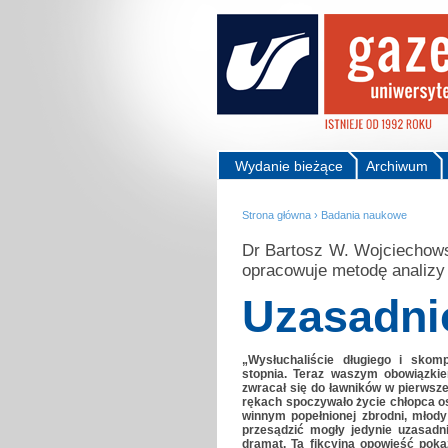
Wydanie bieżące
Archiwum
Strona główna
›
Badania naukowe
Dr Bartosz W. Wojciechowsk
opracowuje metodę analizy
Uzasadni
„Wysłuchaliście długiego i sko
stopnia. Teraz waszym obowiązkie
zwracał się do ławników w pierwsze
rękach spoczywało życie chłopca os
winnym popełnionej zbrodni, młody
przesądzić mogły jedynie uzasadn
dramat. Ta fikcyjna opowieść pok