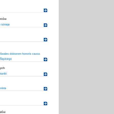
entów
 istnieje
 Swales doktorem honoris causa
Śląskiego
dych
taniki
nista
ałów