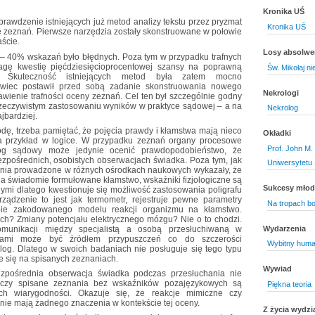
Kronika UŚ
rawdzenie istniejących już metod analizy tekstu przez pryzmat
Kronika UŚ
ie zeznań. Pierwsze narzędzia zostały skonstruowane w połowie
aście.
Losy absolw
0– 40% wskazań było błędnych. Poza tym w przypadku trafnych
agę kwestię pięćdziesięcioprocentowej szansy na poprawną
Św. Mikołaj nie
 Skuteczność istniejących metod była zatem mocno
kowiec postawił przed sobą zadanie skonstruowania nowego
Nekrologi
awienie trafności oceny zeznań. Cel ten był szczególnie godny
rzeczywistym zastosowaniu wyników w praktyce sądowej – a na
Nekrolog
jbardziej.
dę, trzeba pamiętać, że pojęcia prawdy i kłamstwa mają nieco
Okładki
na przykład w logice. W przypadku zeznań organy procesowe
Prof. John M.
log sądowy może jedynie ocenić prawdopodobieństwo, że
ezpośrednich, osobistych obserwacjach świadka. Poza tym, jak
Uniwersytetu 
dania prowadzone w różnych ośrodkach naukowych wykazały, że
na świadomie formułowane kłamstwo, wskaźniki fizjologiczne są
Sukcesy mło
nymi dlatego kwestionuje się możliwość zastosowania poligrafu
ądzenie to jest jak termometr, rejestruje pewne parametry
Na tropach bo
bie zakodowanego modelu reakcji organizmu na kłamstwo.
ch? Zmiany potencjału elektrycznego mózgu? Nie o to chodzi.
Wydarzenia
komunikacji między specjalistą a osobą przesłuchiwaną w
sami może być źródłem przypuszczeń co do szczerości
Wybitny huma
og. Dlatego w swoich badaniach nie posługuje się tego typu
e się na spisanych zeznaniach.
Wywiad
ezpośrednia obserwacja świadka podczas przesłuchania nie
 i czy spisane zeznania bez wskaźników pozajęzykowych są
Piękna teoria
ch wiarygodności. Okazuje się, że reakcje mimiczne czy
ie mają żadnego znaczenia w kontekście tej oceny.
Z życia wydzi