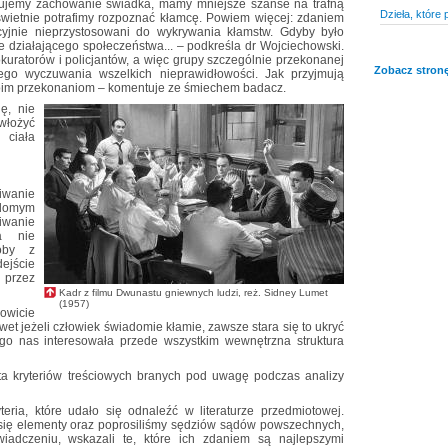
wujemy zachowanie świadka, mamy mniejsze szanse na trafną
Dzieła, które 
świetnie potrafimy rozpoznać kłamcę. Powiem więcej: zdaniem
cyjnie nieprzystosowani do wykrywania kłamstw. Gdyby było
e działającego społeczeństwa... – podkreśla dr Wojciechowski.
kuratorów i policjantów, a więc grupy szczególnie przekonanej
Zobacz stronę
ego wyczuwania wszelkich nieprawidłowości. Jak przyjmują
woim przekonaniom – komentuje ze śmiechem badacz.
ę, nie
włożyć
 ciała
iwanie
domym
iwanie
a nie
soby z
ejście
 przez
Kadr z filmu Dwunastu gniewnych ludzi, reż. Sidney Lumet
(1957)
kowicie
t jeżeli człowiek świadomie kłamie, zawsze stara się to ukryć
ego nas interesowała przede wszystkim wewnętrzna struktura
ta kryteriów treściowych branych pod uwagę podczas analizy
teria, które udało się odnaleźć w literaturze przedmiotowej.
się elementy oraz poprosiliśmy sędziów sądów powszechnych,
iadczeniu, wskazali te, które ich zdaniem są najlepszymi