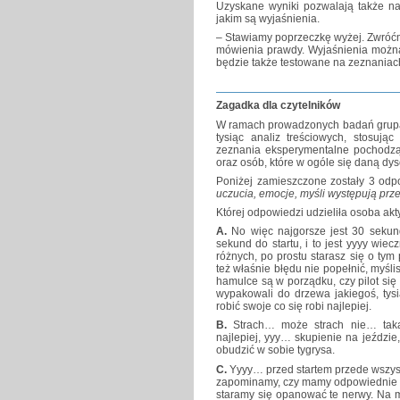
Uzyskane wyniki pozwalają także na
jakim są wyjaśnienia.
– Stawiamy poprzeczkę wyżej. Zwróć
mówienia prawdy. Wyjaśnienia można
będzie także testowane na zeznaniac
Zagadka dla czytelników
W ramach prowadzonych badań grupa 
tysiąc analiz treściowych, stosują
zeznania eksperymentalne pochodząc
oraz osób, które w ogóle się daną dys
Poniżej zamieszczone zostały 3 odp
uczucia, emocje, myśli występują prz
Której odpowiedzi udzieliła osoba a
A.
No więc najgorsze jest 30 sekund
sekund do startu, i to jest yyyy wi
różnych, po prostu starasz się o tym
też właśnie błędu nie popełnić, myśli
hamulce są w porządku, czy pilot się 
wypakowali do drzewa jakiegoś, tys
robić swoje co się robi najlepiej.
B.
Strach… może strach nie… taką
najlepiej, yyy… skupienie na jeźdz
obudzić w sobie tygrysa.
C.
Yyyy… przed startem przede wszystk
zapominamy, czy mamy odpowiednie o
staramy się opanować te nerwy. Na 