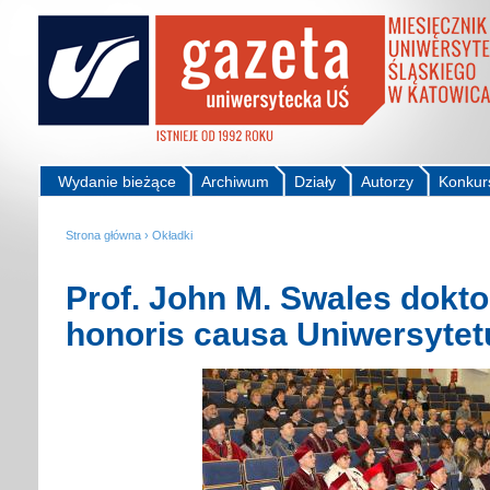
Wydanie bieżące
Archiwum
Działy
Autorzy
Konkur
Strona główna
›
Okładki
Prof. John M. Swales dokt
honoris causa Uniwersytet