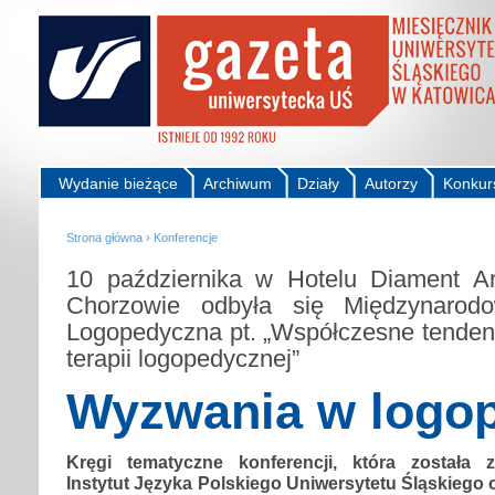
Wydanie bieżące
Archiwum
Działy
Autorzy
Konkur
Strona główna
›
Konferencje
10 października w Hotelu Diament A
Chorzowie odbyła się Międzynarodo
Logopedyczna pt. „Współczesne tendenc
terapii logopedycznej”
Wyzwania w logop
Kręgi tematyczne konferencji, która została 
Instytut Języka Polskiego Uniwersytetu Śląskiego