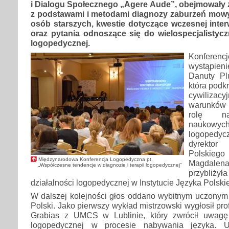
i Dialogu Społecznego „Agere Aude”, obejmowały 
z podstawami i metodami diagnozy zaburzeń mowy 
osób starszych, kwestie dotyczące wczesnej inte
oraz pytania odnoszące się do wielospecjalistyczn
logopedycznej.
Konfere
wystąpien
Danuty Plu
która podk
cywilizacy
warunków
rolę na
naukowy
logoped
dyrektor
Polskieg
Międzynarodowa Konferencja Logopedyczna pt.
Magdal
„Współczesne tendencje w diagnozie i terapii logopedycznej”
przybl
działalności logopedycznej w Instytucie Języka Polski
W dalszej kolejności głos oddano wybitnym uczonym 
Polski. Jako pierwszy wykład mistrzowski wygłosił prof
Grabias z UMCS w Lublinie, który zwrócił uwagę 
logopedycznej w procesie nabywania języka. U