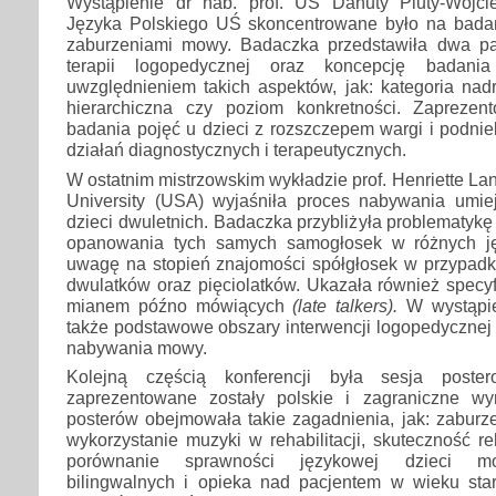
Wystąpienie dr hab. prof. UŚ Danuty Pluty-Wojcie
Języka Polskiego UŚ skoncentrowane było na badan
zaburzeniami mowy. Badaczka przedstawiła dwa pa
terapii logopedycznej oraz koncepcję badani
uwzględnieniem takich aspektów, jak: kategoria na
hierarchiczna czy poziom konkretności. Zaprezen
badania pojęć u dzieci z rozszczepem wargi i podnie
działań diagnostycznych i terapeutycznych.
W ostatnim mistrzowskim wykładzie prof. Henriette La
University (USA) wyjaśniła proces nabywania umie
dzieci dwuletnich. Badaczka przybliżyła problematykę
opanowania tych samych samogłosek w różnych ję
uwagę na stopień znajomości spółgłosek w przypadk
dwulatków oraz pięciolatków. Ukazała również specyf
mianem późno mówiących
(late talkers).
W wystąpie
także podstawowe obszary interwencji logopedycznej
nabywania mowy.
Kolejną częścią konferencji była sesja poster
zaprezentowane zostały polskie i zagraniczne wy
posterów obejmowała takie zagadnienia, jak: zaburzen
wykorzystanie muzyki w rehabilitacji, skuteczność re
porównanie sprawności językowej dzieci mo
bilingwalnych i opieka nad pacjentem w wieku st