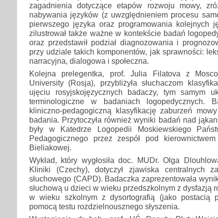
zagadnienia dotyczące etapów rozwoju mowy, zr
nabywania języków (z uwzględnieniem procesu sam
pierwszego języka oraz programowania kolejnych ję
zilustrował także ważne w kontekście badań logoped
oraz przedstawił podział diagnozowania i prognoz
przy udziale takich komponentów, jak sprawności: lek
narracyjna, dialogowa i społeczna.
Kolejna prelegentka, prof. Julia Filatova z Mos
University (Rosja), przybliżyła słuchaczom klasyfi
ujęciu rosyjskojęzycznych badaczy, tym samym uk
terminologiczne w badaniach logopedycznych. B
kliniczno-pedagogiczną klasyfikację zaburzeń mow
badania. Przytoczyła również wyniki badań nad jąka
były w Katedrze Logopedii Moskiewskiego Państ
Pedagogicznego przez zespół pod kierownictwem d
Bieliakowej.
Wykład, który wygłosiła doc. MUDr. Olga Dlouhlowa
Kliniki (Czechy), dotyczył zjawiska centralnych z
słuchowego (CAPD). Badaczka zaprezentowała wynik
słuchową u dzieci w wieku przedszkolnym z dysfazją r
w wieku szkolnym z dysortografią (jako postacią pr
pomocą testu rozdzielnousznego słyszenia.