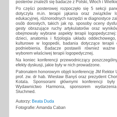
posterów znaleźli się badacze z Polski, Włoch i Wielkie
Po części posterowej rozpoczęło się 5 sekcji pan
dotyczyła m.in. terapii jąkania oraz związków lo
edukacyjnej, różnorodnych narzędzi w diagnostyce za
osób dorosłych, takich jak np. sposoby oceny dysfu
gesty obrazujące ruchy artykulatorów oraz wynikó
obejmowały wybrane aspekty terapii logopedycznej:
dzieci, anatomia i fizjologia układu oddechowego,
kulturowe w logopedii, badania dotyczące terapii
podniebienia. Badacze postawili również ważne
wyborem właściwej terapii logopedycznej.
Na koniec konferencji przewodniczący poszczególnyc
efekty dyskusji, jakie były w nich prowadzone.
Patronatem honorowym objęli konferencję JM Rektor 
prof. zw. dr hab. Wiesław Banyś oraz prezydent Cho
Kotala. Sponsorami głównymi konferencji był
Wydawnictwo Harmonia, sponsorem wydarzenia
Słuchmed.
Autorzy:
Beata Duda
Fotografie: Amanda Caban