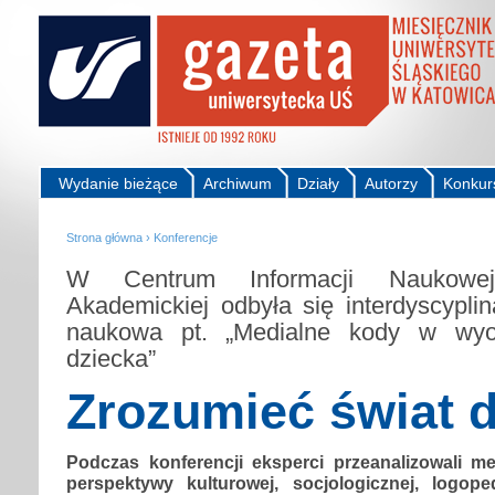
Wydanie bieżące
Archiwum
Działy
Autorzy
Konkur
Strona główna
›
Konferencje
W Centrum Informacji Naukowej
Akademickiej odbyła się interdyscyplin
naukowa pt. „Medialne kody w wyob
dziecka”
Zrozumieć świat 
Podczas konferencji eksperci przeanalizowali me
perspektywy kulturowej, socjologicznej, logope