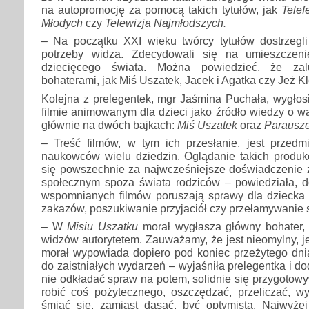
na autopromocję za pomocą takich tytułów, jak
Telef
Młodych
czy
Telewizja Najmłodszych.
– Na początku XXI wieku twórcy tytułów dostrzegl
potrzeby widza. Zdecydowali się na umieszczen
dziecięcego świata. Można powiedzieć, że zal
bohaterami, jak Miś Uszatek, Jacek i Agatka czy Jeż Kl
Kolejna z prelegentek, mgr Jaśmina Puchała, wygłosi
filmie animowanym dla dzieci jako źródło wiedzy o wa
głównie na dwóch bajkach:
Miś Uszatek
oraz
Parausze
– Treść filmów, w tym ich przesłanie, jest przedm
naukowców wielu dziedzin. Oglądanie takich produkc
się powszechnie za najwcześniejsze doświadczenie 
społecznym spoza świata rodziców – powiedziała, d
wspomnianych filmów poruszają sprawy dla dziecka 
zakazów, poszukiwanie przyjaciół czy przełamywanie s
– W
Misiu Uszatku
morał wygłasza główny bohater, k
widzów autorytetem. Zauważamy, że jest nieomylny, je
morał wypowiada dopiero pod koniec przeżytego dni
do zaistniałych wydarzeń – wyjaśniła prelegentka i do
nie odkładać spraw na potem, solidnie się przygotowy
robić coś pożytecznego, oszczędzać, przeliczać, wy
śmiać się, zamiast dąsać, być optymistą. Najwyżej 