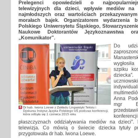
Prelegenci opowiedzieli o najpopularnie
telewizyjnych dla dzieci, wpływie mediów na
najmłodszych oraz wartościach przekazywan
morałach bajek. Organizatorem wydarzenia by
Polskiego Uniwersytetu Śląskiego, Stowarzyszeni
Naukowe Doktorantów Językoznawstwa o
„Komunikator”.
Do udzi
zaproszo
Manaster
wygłosiła
szpiku ko
dzieck
uczniowsk
indywid
multimedi
Anna Pode
mgr Em
Dr hab. Iwona Loewe z Zakładu Lingwistyki Tekstu i
przedst
Dyskursu Instytut Języka Polskiego UŚ podczas konferencji,
która odbyła się 1 czerwca 2015 roku
konferen
płaszczyznach oddziaływania mediów na dzieci”. 
telewizja. Co mówią o świecie dziecka tytuły p
przygotowała dr hab. Iwona Loewe.