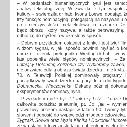
– W badaniach humanistycznych tytuł jest samo
analizy tekstologicznej. W związku z tym współuc
kultury – stwierdziła dr hab. Iwona Loewe, dodając, ż
trzy funkcje: nominacyjną, polegającą na nazywaniu o
go z rzeczywistości, metatekstową, co oznacza, że i
bądź obrazu, który nazywa, a także perswazyjną,
odbiorcę do myślenia w określony sposób.
– Dobrym przykładem ostatniej z funkcji jest tytuł fi
widzom sygnał, w jaki sposób powinni myśleć o kon
obrazu – oceniła prelegentka. Według dr hab. Iwony
lata popełniła wiele błędów nominacyjnych. – Za 
Latający Holender, Zbliżenia
czy
Wybieramy zawód
,
nie odzwierciedlają obrazu świata dziecka – nie kryła. 
70. w Telewizji Polskiej dominowały programy i 
porządkowały świat dziecka na pory dnia i dni tygodn
Dobranocka, Wieczorynka
. Dekadę później dokona
eksperymentów nominacyjnych.
– Przykładem może być
Tik-tak
czy
LUZ – Ludzie 
całkowita porażka: teleturniej pt.
Co, jak
– wymien
prawdziwy przełom nastąpił w latach 90. Twórcy tyt
słowem i odnosić do wypowiedzi młodego człowieka.
Zygzaki, Sówka
oraz
Mysia Klinika i Doktorek Humore
że w ostatnich trzydziestu latach ubiegłego wieku te