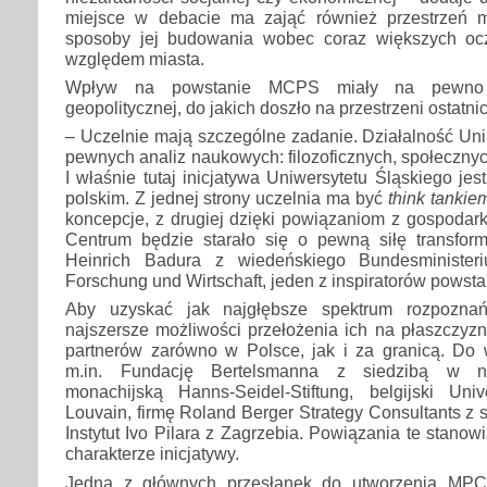
miejsce w debacie ma zająć również przestrzeń m
sposoby jej budowania wobec coraz większych o
względem miasta.
Wpływ na powstanie MCPS miały na pewno 
geopolitycznej, do jakich doszło na przestrzeni ostatnic
– Uczelnie mają szczególne zadanie. Działalność Un
pewnych analiz naukowych: filozoficznych, społecznyc
I właśnie tutaj inicjatywa Uniwersytetu Śląskiego je
polskim. Z jednej strony uczelnia ma być
think tankie
koncepcje, z drugiej dzięki powiązaniom z gospodarką
Centrum będzie starało się o pewną siłę transfor
Heinrich Badura z wiedeńskiego Bundesministeri
Forschung und Wirtschaft, jeden z inspiratorów pows
Aby uzyskać jak najgłębsze spektrum rozpoznań
najszersze możliwości przełożenia ich na płaszczyz
partnerów zarówno w Polsce, jak i za granicą. Do
m.in. Fundację Bertelsmanna z siedzibą w ni
monachijską Hanns-Seidel-Stiftung, belgijski Uni
Louvain, firmę Roland Berger Strategy Consultants z 
Instytut Ivo Pilara z Zagrzebia. Powiązania te stan
charakterze inicjatywy.
Jedną z głównych przesłanek do utworzenia MPC