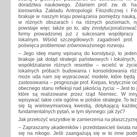
doradztwa naukowego. Zdaniem prof. zw. dr. ha
kierownika Zakładu Antropologii Filozoficznej i Fil
brakuje w naszym kraju powiązania pomiędzy nauką, 
w różnych obszarach i na różnych poziomach, n
powstaje więc także po to, aby zinstytucjonalizow
formy prowadzonej już z sukcesami współpracy
lokalnym. Wśród szczegółowych zagadnień prof.
poświęca problemowi zrównoważonego rozwoju.
– Jego ideę mamy wpisaną do konstytucji, to jeden
brakuje jak dotąd strategii państwowych i lokalnych,
współdziałanie różnych resortów – wcielić w życi
lokalnych próbach budowania i konsolidowania róż
może uda nam się wypracować modele, które będą 
zastosowania – prognozuje prof. Kiepas, krytycznie o
obecnego stanu refleksji nad jakością życia: – Jest to 
które są realizowane przez rząd Niemiec. W inn
wpisywać takie cele ogólne w polskie strategie. To też
się tą wielowymiarową kwestią, dotykającą każde
fundamentalnych pytań, w tym słynnego: jak żyć?
Jak przełożyć wszystkie te zamierzenia na płaszczyzn
– Zapraszamy akademików i przedstawicieli świata n
się na nikogo. Jeśli zaangażują się w to inne podm