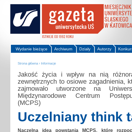
Wydanie bieżące
Archiwum
Działy
Autorzy
Konkur
Strona główna
›
Informacje
Jakość życia i wpływ na nią różnor
zewnętrznych to osiowe zagadnienia, kt
zajmowało utworzone na Uniwersy
Międzynarodowe Centrum Postęp
(MCPS)
Uczelniany think 
Naczelną ideą powstania MCPS, które rozpocz