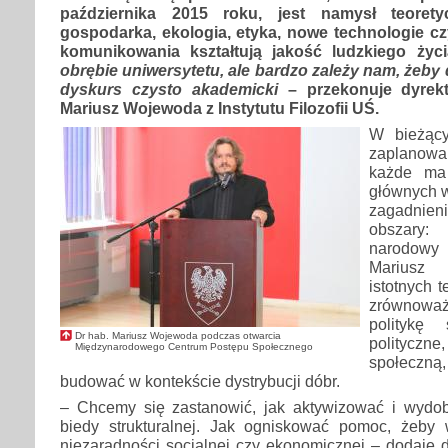
października 2015 roku, jest namysł teoret
gospodarka, ekologia, etyka, nowe technologie c
komunikowania kształtują jakość ludzkiego życ
obrębie uniwersytetu, ale bardzo zależy nam, żeby
dyskurs czysto akademicki
– przekonuje dyrek
Mariusz Wojewoda z Instytutu Filozofii UŚ.
W bieżąc
zaplanowan
każde ma
głównych w
zagadnien
obszary: 
narodowy 
Mariusz
istotnych 
zrównow
politykę 
Dr hab. Mariusz Wojewoda podczas otwarcia
politycz
Międzynarodowego Centrum Postępu Społecznego
społeczną,
budować w kontekście dystrybucji dóbr.
– Chcemy się zastanowić, jak aktywizować i wydo
biedy strukturalnej. Jak ogniskować pomoc, żeby
niezaradności socjalnej czy ekonomicznej – dodaje