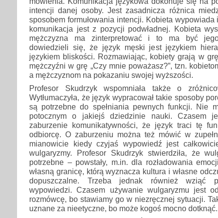
mówienia. Komunikacja językowa dokonuje się na p
intencji danej osoby. Jest zasadnicza różnica mie
sposobem formułowania intencji. Kobieta wypowiada in
komunikacja jest z pozycji podwładnej. Kobieta wys
mężczyzna ma zinterpretować i to ma być jego
dowiedzieli się, że język męski jest językiem hiera
językiem bliskości. Rozmawiając, kobiety grają w grę
mężczyźni w grę „Czy mnie poważasz?”, tzn. kobietom
a mężczyznom na pokazaniu swojej wyższości.
Profesor Skudrzyk wspomniała także o zróżnico
Wytłumaczyła, że język wypracował takie sposoby por
są potrzebne do spełniania pewnych funkcji. Nie
potocznym o jakiejś dziedzinie nauki. Czasem je
zaburzenie komunikatywności, że język traci tę fu
odbiorcę. O zaburzeniu można też mówić w zupełni
mianowicie kiedy czyjaś wypowiedź jest całkowic
wulgaryzmy. Profesor Skudrzyk stwierdziła, że w
potrzebne – powstały, m.in. dla rozładowania emocj
własną granicę, którą wyznacza kultura i własne odcz
dopuszczalne. Trzeba jednak również wziąć 
wypowiedzi. Czasem używanie wulgaryzmu jest od
rozmówcę, bo stawiamy go w niezręcznej sytuacji. T
uznane za nieetyczne, bo może kogoś mocno dotknąć.