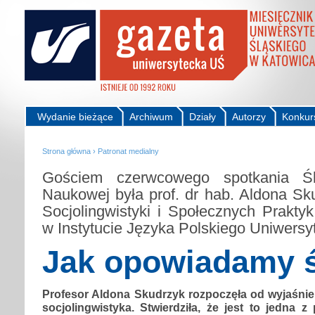
Wydanie bieżące
Archiwum
Działy
Autorzy
Konkur
Strona główna
›
Patronat medialny
Gościem czerwcowego spotkania Ślą
Naukowej była prof. dr hab. Aldona Sk
Socjolingwistyki i Społecznych Prakt
w Instytucie Języka Polskiego Uniwersy
Jak opowiadamy ś
Profesor Aldona Skudrzyk rozpoczęła od wyjaśnie
socjolingwistyka. Stwierdziła, że jest to jedna z