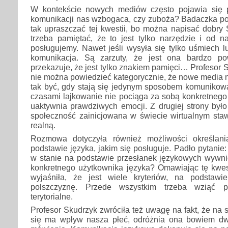
W kontekście nowych mediów często pojawia się p
komunikacji nas wzbogaca, czy zuboża? Badaczka pod
tak upraszczać tej kwestii, bo można napisać dobry
trzeba pamiętać, że to jest tylko narzędzie i od n
posługujemy. Nawet jeśli wysyła się tylko uśmiech lu
komunikacja. Są zarzuty, że jest ona bardzo po
przekazuje, że jest tylko znakiem pamięci… Profesor S
nie można powiedzieć kategorycznie, że nowe media 
tak być, gdy stają się jedynym sposobem komunikowa
czasami lajkowanie nie pociąga za sobą konkretnego 
uaktywnia prawdziwych emocji. Z drugiej strony było 
społeczność zainicjowana w świecie wirtualnym staw
realną.
Rozmowa dotyczyła również możliwości określan
podstawie języka, jakim się posługuje. Padło pytanie: 
w stanie na podstawie przesłanek językowych wywn
konkretnego użytkownika języka? Omawiając tę kwest
wyjaśniła, że jest wiele kryteriów, na podstawi
polszczyznę. Przede wszystkim trzeba wziąć 
terytorialne.
Profesor Skudrzyk zwróciła też uwagę na fakt, że n
się ma wpływ nasza płeć, odróżnia ona bowiem dw