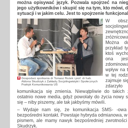
można opisywać język. Pozwala spojrzeć na nie
jego użytkowników i skupić się na tym, kto mówi, d
sytuacji i w jakim celu. Jest to spojrzenie funkcjona
W obsza
socjoli
zewnętrzn
zróżnico
Można do
przykład ty
ktoś wycho
ona jes
zdominow
wpływ na 
w tej rodz
Gospodarz spotkania dr Tomasz Rożek i prof. dr hab.
zajmuje się
Aldona Skudrzyk z Zakładu Socjolingwistyki i Społecznych
Praktyk Komunikowania UŚ
zdarzył
komunikacja się zmienia. Niewątpliwie do takich 
ostatnio nowe media, gdyż powołały do życia nowy
się – niby piszemy, ale tak jakbyśmy mówili.
– Wydaje nam się, że komunikacja SMS- -owa 
bezpośredni kontakt. Powstaje hybryda odmianowa, w 
pismem, ale mamy nawyk bezpośredniej zwrotności 
Skudrzyk.