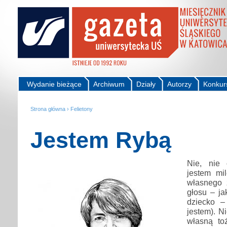
Wydanie bieżące
Archiwum
Działy
Autorzy
Konkur
Strona główna
›
Felietony
Jestem Rybą
Nie, nie 
jestem mi
własnego 
głosu – ja
dziecko –
jestem). N
własną to