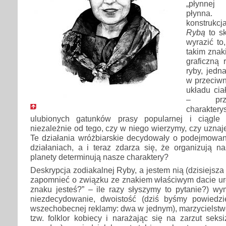
„płynnej 
płynna.
konstruk
Rybą
to sk
wyrazić to
takim znak
graficzną 
ryby, jedn
w przeciwn
układu cia
– prze
charaktery
ulubionych gatunków prasy popularnej i ciągle j
niezależnie od tego, czy w niego wierzymy, czy uznaj
Te działania wróżbiarskie decydowały o podejmow
działaniach, a i teraz zdarza się, że organizują n
planety determinują nasze charaktery?
Deskrypcja zodiakalnej Ryby, a jestem nią (dzisiejsza
zapomnieć o związku ze znakiem właściwym dacie uro
znaku jesteś?” – ile razy słyszymy to pytanie?) wym
niezdecydowanie, dwoistość (dziś byśmy powiedzi
wszechobecnej reklamy: dwa w jednym), marzycielstwo,
tzw. folklor kobiecy i narażając się na zarzut seks