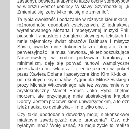
zasadny), powiedziałabym: to także cechy stereotypow
w wierszu
Portret kobiecy
Wisławy Szymborskiej: „M
Zmieniać się, żeby tylko nic się nie zmieniło”.
Ta rybia dwoistość i podążanie w różnych kierunkach 
różnorodność upodobań estetycznych. Z jednakową
wyrafinowanego Mozarta i repetytywnej muzyki Phili
piosenki francuskiej i żonglerki słownej w tekstach
mnie tajemniczy świat obrazów Balthusa i mistyc
Sówki, uwodzi mnie dokumentalizm fotografii Robe
perwersyjność Helmuta Newtona, jak też poszukująca p
Nasierowskiej, w modzie podziwiam barokowy pr
minimalizm, daję się porwać nurtowi wampiryczn
przeszkadza mi wkraczać z entuzjazmem w pokrę
przez Xaviera Dolana i ascetyczne kino Kim Ki-duka
od okrutnych kryminałów Zygmunta Miłoszewskiego
prozy Michała Witkowskiego, ale też wsysa mnie w s
arystokratyczny Marcel Proust. Jako Ryba chęt
morzem, ale przyciągają mnie abstrakcyjne krajob
Doroty. Jestem pracownikiem uniwersyteckim, a to oz
tyleż nauka, co dydaktyka – i nie tylko one…
Czy takie upodobania dowodzą mojej niekonsekwencj
miałabym zawdzięczać dacie urodzenia? Czy, gd
byłabym inna? Wolę uznać, że moje życie to realiza