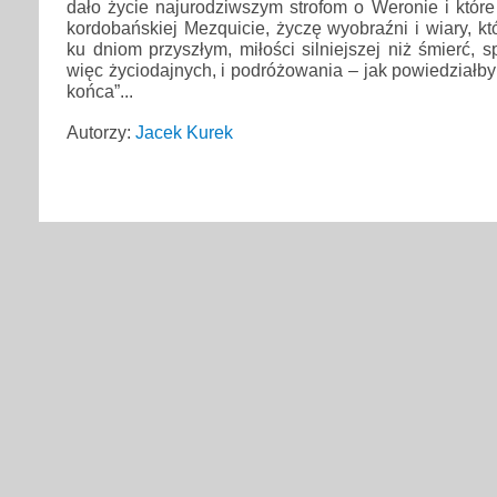
dało życie najurodziwszym strofom o Weronie i któr
kordobańskiej Mezquicie, życzę wyobraźni i wiary, kt
ku dniom przyszłym, miłości silniejszej niż śmierć, 
więc życiodajnych, i podróżowania – jak powiedziałby
końca”...
Autorzy:
Jacek Kurek