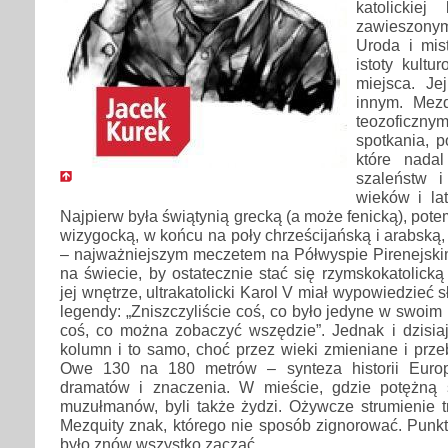
katolickie
zawieszonym
Uroda i mis
istoty kult
miejsca. J
innym. Mezq
teozoficzny
spotkania, po
które nada
szaleństw 
wieków i la
Najpierw była świątynią grecką (a może fenicką), pot
wizygocką, w końcu na poły chrześcijańską i arabską, 
– najważniejszym meczetem na Półwyspie Pirenejski
na świecie, by ostatecznie stać się rzymskokatolick
jej wnętrze, ultrakatolicki Karol V miał wypowiedzieć s
legendy: „Zniszczyliście coś, co było jedyne w swoim r
coś, co można zobaczyć wszędzie”. Jednak i dzisiaj
kolumn i to samo, choć przez wieki zmieniane i prz
Owe 130 na 180 metrów – synteza historii Europy
dramatów i znaczenia. W mieście, gdzie potężną s
muzułmanów, byli także żydzi. Ożywcze strumienie tr
Mezquity znak, którego nie sposób zignorować. Punk
było znów wszystko zacząć...