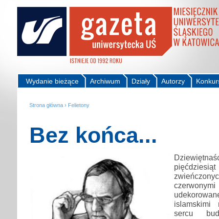
Wydanie bieżące
Archiwum
Działy
Autorzy
Konkur
Strona główna
›
Felietony
Bez końca...
Dziewiętna
pięćdziesią
zwieńczonyc
czerwonym
udekorow
islamskimi
sercu bud