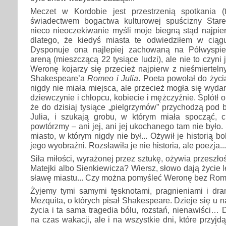
Meczet w Kordobie jest przestrzenią spotkania (
świadectwem bogactwa kulturowej spuścizny Star
nieco nieoczekiwanie myśli moje biegną stąd najpi
dlatego, że kiedyś miasta te odwiedziłem w ciągu
Dysponuje ona najlepiej zachowaną na Półwyspi
areną (mieszczącą 22 tysiące ludzi), ale nie to czyni j
Weronę kojarzy się przecież najpierw z nieśmiertel
Shakespeare’a
Romeo i Julia
. Poeta powołał do życia
nigdy nie miała miejsca, ale przecież mogła się wydar
dziewczynie i chłopcu, kobiecie i mężczyźnie. Splótł ob
że do dzisiaj tysiące „pielgrzymów” przychodzą pod b
Julia, i szukają grobu, w którym miała spocząć, 
powtórzmy – ani jej, ani jej ukochanego tam nie było
miasto, w którym nigdy nie był... Ożywił je historią b
jego wyobraźni. Rozsławiła je nie historia, ale poezja...
Siła miłości, wyrażonej przez sztukę, ożywia przeszłoś
Matejki albo Sienkiewicza? Wiersz, słowo dają życie 
sławę miastu... Czy można pomyśleć Weronę bez Rome
Żyjemy tymi samymi tęsknotami, pragnieniami i dram
Mezquita, o których pisał Shakespeare. Dzieje się u n
życia i ta sama tragedia bólu, rozstań, nienawiści…
na czas wakacji, ale i na wszystkie dni, które przyjdą