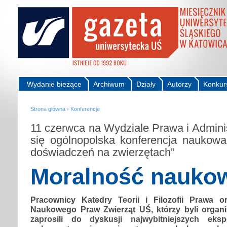
Wydanie bieżące
Archiwum
Działy
Autorzy
Konkur
Strona główna
›
Konferencje
11 czerwca na Wydziale Prawa i Adminis
się ogólnopolska konferencja naukowa p
doświadczeń na zwierzętach”
Moralność nauko
Pracownicy Katedry Teorii i Filozofii Prawa o
Naukowego Praw Zwierząt UŚ, którzy byli organi
zaprosili do dyskusji najwybitniejszych eks