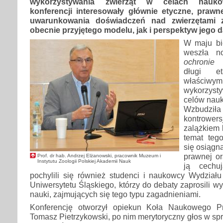
wykorzystywania zwierząt w celach nauko
konferencji interesowały głównie etyczne, praw
uwarunkowania doświadczeń nad zwierzętami 
obecnie przyjętego modelu, jak i perspektyw jego 
W maju bi
weszła n
ochronie 
długi e
właściwym
wykorzys
celów nauk
Wzbudzi
kontrowe
zalążkiem 
temat tego
się osiągną
prawnej or
Prof. dr hab. Andrzej Elżanowski, pracownik Muzeum i
Instytutu Zoologii Polskiej Akademii Nauk
ją cechu
pochylili się również studenci i naukowcy Wydziału
Uniwersytetu Śląskiego, którzy do debaty zaprosili wy
nauki, zajmujących się tego typu zagadnieniami.
Konferencję otworzył opiekun Koła Naukowego P
Tomasz Pietrzykowski, po nim merytoryczny głos w spr