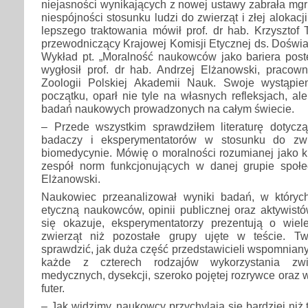
niejasności wynikających z nowej ustawy zabrała mg
niespójności stosunku ludzi do zwierząt i złej alokacj
lepszego traktowania mówił prof. dr hab. Krzysztof T
przewodniczący Krajowej Komisji Etycznej ds. Doświ
Wykład pt. „Moralność naukowców jako bariera pos
wygłosił prof. dr hab. Andrzej Elżanowski, pracown
Zoologii Polskiej Akademii Nauk. Swoje wystąpie
początku, oparł nie tyle na własnych refleksjach, al
badań naukowych prowadzonych na całym świecie.
– Przede wszystkim sprawdziłem literaturę dotycz
badaczy i eksperymentatorów w stosunku do zwi
biomedycynie. Mówię o moralności rozumianej jako k
zespół norm funkcjonujących w danej grupie społec
Elżanowski.
Naukowiec przeanalizował wyniki badań, w który
etyczną naukowców, opinii publicznej oraz aktywist
się okazuje, eksperymentatorzy prezentują o wie
zwierząt niż pozostałe grupy ujęte w teście. Tw
sprawdzić, jak duża część przedstawicieli wspomnian
każde z czterech rodzajów wykorzystania zwi
medycznych, dysekcji, szeroko pojętej rozrywce oraz 
futer.
– Jak widzimy, naukowcy przychylają się bardziej niż