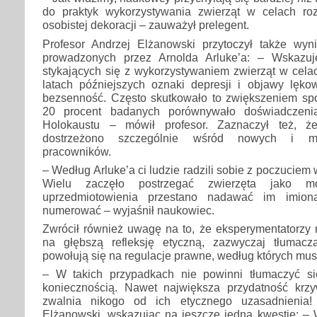
do praktyk wykorzystywania zwierząt w celach ro
osobistej dekoracji – zauważył prelegent.
Profesor Andrzej Elżanowski przytoczył także wyni
prowadzonych przez Arnolda Arluke’a: – Wskazu
stykających się z wykorzystywaniem zwierząt w cel
latach późniejszych oznaki depresji i objawy lęk
bezsenność. Często skutkowało to zwiększeniem spo
20 procent badanych porównywało doświadczeni
Holokaustu – mówił profesor. Zaznaczył też, ż
dostrzeżono szczególnie wśród nowych i m
pracowników.
– Według Arluke’a ci ludzie radzili sobie z poczuciem
Wielu zaczęło postrzegać zwierzęta jako 
uprzedmiotowienia przestano nadawać im imion
numerować – wyjaśnił naukowiec.
Zwrócił również uwagę na to, że eksperymentatorzy n
na głębszą refleksję etyczną, zazwyczaj tłumacz
powołują się na regulacje prawne, według których mu
– W takich przypadkach nie powinni tłumaczyć s
koniecznością. Nawet największa przydatność krz
zwalnia nikogo od ich etycznego uzasadnienia!
Elżanowski, wskazując na jeszcze jedną kwestię: – 