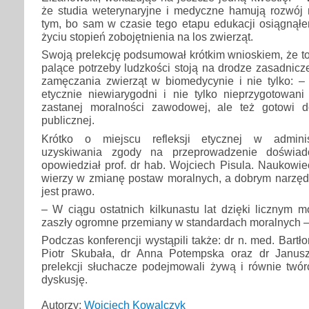
że studia weterynaryjne i medyczne hamują rozwój 
tym, bo sam w czasie tego etapu edukacji osiągną
życiu stopień zobojętnienia na los zwierząt.
Swoją prelekcję podsumował krótkim wnioskiem, że to 
palące potrzeby ludzkości stoją na drodze zasadnicz
zamęczania zwierząt w biomedycynie i nie tylko: –
etycznie niewiarygodni i nie tylko nieprzygotowani 
zastanej moralności zawodowej, ale też gotowi d
publicznej.
Krótko o miejscu refleksji etycznej w adminis
uzyskiwania zgody na przeprowadzenie doświad
opowiedział prof. dr hab. Wojciech Pisula. Naukowie
wierzy w zmianę postaw moralnych, a dobrym narzędz
jest prawo.
– W ciągu ostatnich kilkunastu lat dzięki licznym 
zaszły ogromne przemiany w standardach moralnych –
Podczas konferencji wystąpili także: dr n. med. Bartłom
Piotr Skubała, dr Anna Potempska oraz dr Janus
prelekcji słuchacze podejmowali żywą i równie twó
dyskusję.
Autorzy:
Wojciech Kowalczyk