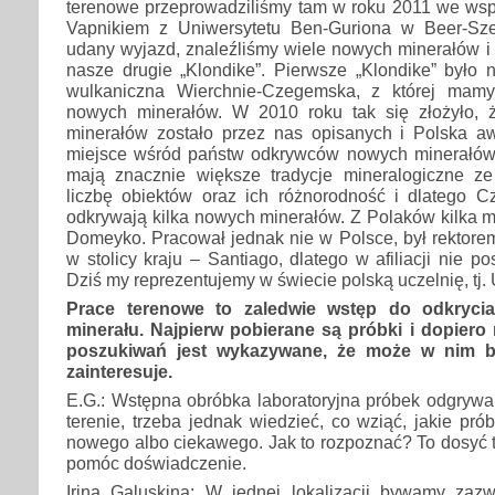
terenowe przeprowadziliśmy tam w roku 2011 we wsp
Vapnikiem z Uniwersytetu Ben-Guriona w Beer-Sze
udany wyjazd, znaleźliśmy wiele nowych minerałów i o
nasze drugie „Klondike”. Pierwsze „Klondike” było 
wulkaniczna Wierchnie-Czegemska, z której mam
nowych minerałów. W 2010 roku tak się złożyło,
minerałów zostało przez nas opisanych i Polska 
miejsce wśród państw odkrywców nowych minerałów
mają znacznie większe tradycje mineralogiczne z
liczbę obiektów oraz ich różnorodność i dlatego C
odkrywają kilka nowych minerałów. Z Polaków kilka m
Domeyko. Pracował jednak nie w Polsce, był rektore
w stolicy kraju – Santiago, dlatego w afiliacji nie pos
Dziś my reprezentujemy w świecie polską uczelnię, tj. 
Prace terenowe to zaledwie wstęp do odkryci
minerału. Najpierw pobierane są próbki i dopier
poszukiwań jest wykazywane, że może w nim b
zainteresuje.
E.G.: Wstępna obróbka laboratoryjna próbek odgrywa
terenie, trzeba jednak wiedzieć, co wziąć, jakie pr
nowego albo ciekawego. Jak to rozpoznać? To dosyć 
pomóc doświadczenie.
Irina Galuskina: W jednej lokalizacji bywamy zazwy