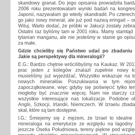
skandowy granat. Do jego opisania prowadziła bard
2006 roku prezentowałam wyniki badań na kongres
Japonii, nazywałam go wtedy skandradit. Po czterech
go jako nowy minerał, ale już pod nazwą eringait – 
Wiluj. Warto dodać, że próbki w Jakucji zostały zebr
Ostatni raz byliśmy tam w 2001 roku. Mamy stamtąd 
tytanian manganu, ale nie jesteśmy w stanie go opis
za małe.
Gdzie chcieliby się Państwo udać po zbadaniu
Jakie są perspektywy dla mineralogii?
E.G.: Bardzo chętnie wrócilibyśmy na Kaukaz. W 201
prac jeden z kolegów znalazł zupełnie nowy kse
musieliśmy już wyjeżdżać. Wszystko wskazuje na to
nowych minerałów. Poszukiwania w tym rejoni
zapoczątkowane, więc gdyby się poświęcić tylko t
mogłoby być znacznie więcej. Nam nie starczy cz
wszystkie interesujące nas lokalizacje. Podobne
Anglii, Szkocji, Irlandii, Niemczech. W Izraelu zbad
skał, które są tam dostępne.
I.G.: Śmiejemy się z mężem, że Izrael to idealne
mineraloga na emeryturze ze względu na łagodny c
jeszcze Osetia Południowa, tereny piękne pod wzglę