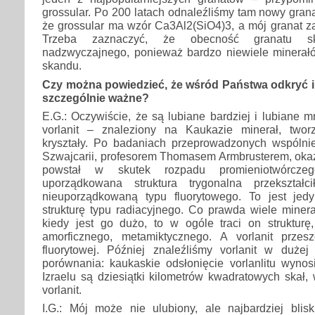
grossular. Po 200 latach odnaleźliśmy tam nowy grana
że grossular ma wzór Ca3Al2(SiO4)3, a mój granat z
Trzeba zaznaczyć, że obecność granatu 
nadzwyczajnego, ponieważ bardzo niewiele minerałó
skandu.
Czy można powiedzieć, że wśród Państwa odkryć i 
szczególnie ważne?
E.G.: Oczywiście, że są lubiane bardziej i lubiane mn
vorlanit – znaleziony na Kaukazie minerał, twor
kryształy. Po badaniach przeprowadzonych wspóln
Szwajcarii, profesorem Thomasem Armbrusterem, okaza
powstał w skutek rozpadu promieniotwórczeg
uporządkowana struktura trygonalna przekształ
nieuporządkowaną typu fluorytowego. To jest jed
strukturę typu radiacyjnego. Co prawda wiele miner
kiedy jest go dużo, to w ogóle traci on strukturę
amorficznego, metamiktycznego. A vorlanit przes
fluorytowej. Później znaleźliśmy vorlanit w dużej 
porównania: kaukaskie odsłonięcie vorlanlitu wynos
Izraelu są dziesiątki kilometrów kwadratowych skał, 
vorlanit.
I.G.: Mój może nie ulubiony, ale najbardziej blis