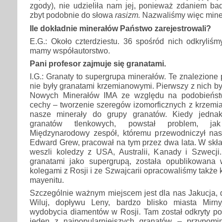
zgody), nie udzieliła nam jej, ponieważ zdaniem ba
zbyt podobnie do słowa
rasizm.
Nazwaliśmy więc mine
Ile dokładnie minerałów Państwo zarejestrowali?
E.G.: Około czterdziestu. 36 spośród nich odkryliśm
mamy współautorstwo.
Pani profesor zajmuje się granatami.
I.G.: Granaty to supergrupa minerałów. Te znalezione
nie były granatami krzemianowymi. Pierwszy z nich by
Nowych Minerałów IMA ze względu na podobieństwo
cechy – tworzenie szeregów izomorficznych z krzemi
nasze minerały do grupy granatów. Kiedy jednak
granatów tlenkowych, powstał problem, jak
Międzynarodowy zespół, któremu przewodniczył na
Edward Grew, pracował na tym przez dwa lata. W skła
weszli koledzy z USA, Australii, Kanady i Szwecji.
granatami jako supergrupą, została opublikowana
kolegami z Rosji i ze Szwajcarii opracowaliśmy także 
mayenitu.
Szczególnie ważnym miejscem jest dla nas Jakucja, d
Wiluj, dopływu Leny, bardzo blisko miasta Mirny
wydobycia diamentów w Rosji. Tam został odkryty pod
jeden z najpopularniejszych granatów – przypomi