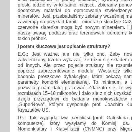
prostu jedziemy w to samo miejsce, zbieramy ponow
dodatkowy materiał do opracowania stwierdzony
minerałów. Jeśli przebadaliśmy zebrany wcześniej mat
zawierają na przykład larnit – minerał o składzie Ca
czerwone ziarenka mogą być nowym minerałem. I 
naszą uwagę podczas prac terenowych kierujemy ko
takich próbek.
I potem kluczowe jest opisanie struktury?
E.G.: Jest ważne, ale nie tylko ono. Żeby no
zatwierdzony, trzeba wykazać, że różni się składem 
od innych. Ale przez pojęcie struktury nie rozumi
poprzez zaprezentowanie modelu. Wystarczy tyl
badania proszkowe dyfrakcyjne, które pokażą nam
parametry komórki elementarnej. To minimum, a t
pozwalają nam dalej pracować. Zdarzało się, że wyd
rozmiarach 15–18 mikronów i dało się z nich uzyskać 
dzięki przyrządowi do badania monokryształów 
„SuperNova”, którym dysponuje prof. Joachim K
Kryształów UŚ.
I.G.: Tak wygląda tzw.
checklist
[prof. Galuskina 
komputerze], który wysyłamy do Komisji ds.
Nomenklatury i Klasyfikacji (CNMNC) przy Międz