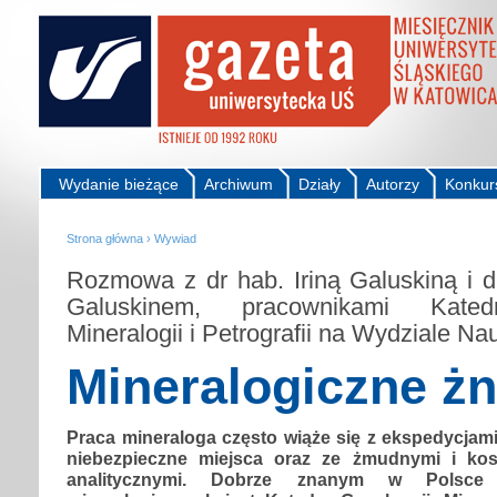
Wydanie bieżące
Archiwum
Działy
Autorzy
Konkur
Strona główna
›
Wywiad
Rozmowa z dr hab. Iriną Galuskiną i 
Galuskinem, pracownikami Kated
Mineralogii i Petrografii na Wydziale N
Mineralogiczne ż
Praca mineraloga często wiąże się z ekspedycjam
niebezpieczne miejsca oraz ze żmudnymi i ko
analitycznymi. Dobrze znanym w Polsce