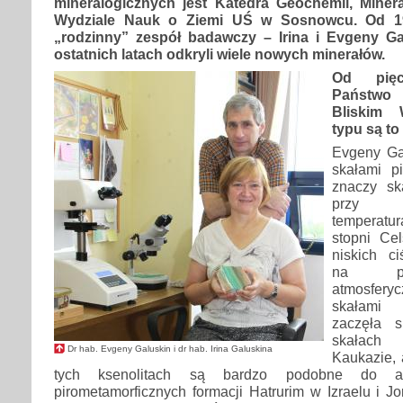
mineralogicznych jest Katedra Geochemii, Mineral
Wydziale Nauk o Ziemi UŚ w Sosnowcu. Od 19
„rodzinny” zespół badawczy – Irina i Evgeny Ga
ostatnich latach odkryli wiele nowych minerałów.
Od pięc
Państwo 
Bliskim 
typu są to
Evgeny Ga
skałami pi
znaczy sk
przy b
temperatur
stopni Cel
niskich ci
na poz
atmosfery
skałami 
zaczęła 
skałach
Dr hab. Evgeny Galuskin i dr hab. Irina Galuskina
Kaukazie, 
tych ksenolitach są bardzo podobne do as
pirometamorficznych formacji Hatrurim w Izraelu i Jo