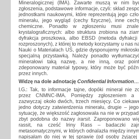
Mineralogicznej (IMA). Zawarte muszą w nim by
zgłoszenia, podstawowe informacje, czyli: skład zes
jednostkami naukowymi, które reprezentują jego czł
minerału, jego wygląd (cechy fizyczne), inne cech
chemiczne. Ponadto w zgłoszeniu musi znal
krystalograficznych: albo struktura zrobiona na zia
dyfrakcja proszkowa, albo EBSD (metoda dyfrakcji
rozproszonych), z której to metody korzystamy u nas na
Nauki o Materiałach UŚ, gdzie dysponujemy mikro
specjalną przystawką. Należy ponadto wytłumaczy
minerałowi taką nazwę, a nie inną, oraz poinf
zdeponowany materiał typowy, który może być późn
przez innych.
Widzę na dole adnotację
Confidential Information…
I.G.: Tak, to informacje tajne, dopóki minerał nie 
przez CNMNC-IMA. Pomiędzy zgłoszeniem a 
zazwyczaj około dwóch, trzech miesięcy. Co ciekaw
jedno dotyczy zatwierdzenia minerału, drugie – jeg
sytuację, że większość zagłosowała na nie w przyp
zbyt podobna do nazwy
irarsit
. Zaproponowano wię
rassit, na cześć Iriny Rass – badaczki zajm
metasomatycznymi, w których odnalazła między innym
napisałam do niej w tej sprawie (od osoby żyjące