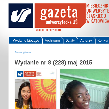
Wydanie bieżące
Archiwum
Działy
Autorzy
Konkur
Strona główna
Wydanie nr 8 (228) maj 2015