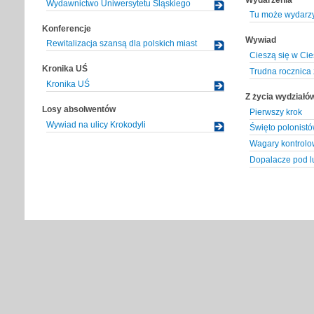
Wydawnictwo Uniwersytetu Śląskiego
Tu może wydarzy
Konferencje
Wywiad
Rewitalizacja szansą dla polskich miast
Cieszą się w Cie
Kronika UŚ
Trudna rocznica z
Kronika UŚ
Z życia wydziałó
Losy absolwentów
Pierwszy krok
Wywiad na ulicy Krokodyli
Święto polonist
Wagary kontrol
Dopalacze pod l