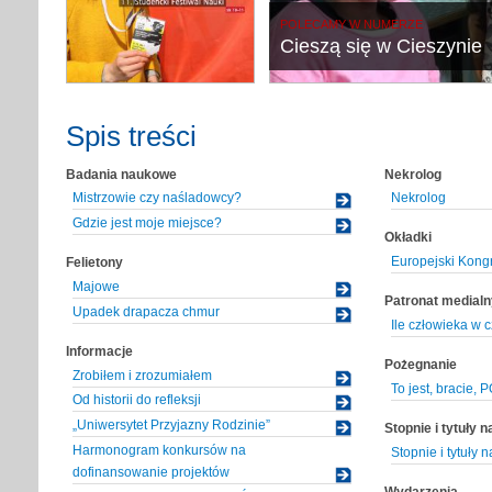
POLECAMY W NUMERZE
Cieszą się w Cieszynie
Spis treści
Badania naukowe
Nekrolog
Mistrzowie czy naśladowcy?
Nekrolog
Gdzie jest moje miejsce?
Okładki
Europejski Kong
Felietony
Majowe
Patronat medialn
Upadek drapacza chmur
Ile człowieka w 
Informacje
Pożegnanie
Zrobiłem i zrozumiałem
To jest, bracie,
Od historii do refleksji
„Uniwersytet Przyjazny Rodzinie”
Stopnie i tytuły 
Harmonogram konkursów na
Stopnie i tytuły
dofinansowanie projektów
Wydarzenia