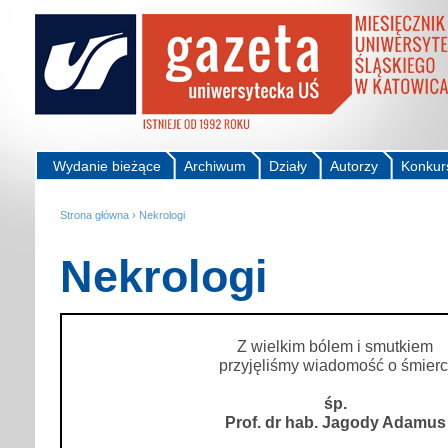
Wydanie bieżące
Archiwum
Działy
Autorzy
Konkur
Strona główna
›
Nekrologi
Nekrologi
Z wielkim bólem i smutkiem
przyjęliśmy wiadomość o śmierc
śp.
Prof. dr hab. Jagody Adamus