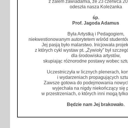
z żalem zawiadamia, że 23 czerwca 20
odeszła nasza Koleżanka
śp.
Prof. Jagoda Adamus
Była Artystką i Pedagogiem,
niekwestionowanym autorytetem wśród studentów 
Jej pasją było malarstwo. Inicjowała projek
z których cykl wystaw pt. „Żywioły” był szcze
dla środowiska artystów,
skupiając różnorodne postawy wobec sztu
Uczestniczyła w licznych plenerach, ko
i wydarzeniach propagujących sztu
Zawsze gotowa do podejmowania nowy
wyjechała na nigdy niekończący się 
w przestrzeniach, o których inni mogą tylk
Będzie nam Jej brakowało.