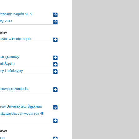
rozdania nagród NCN
zy 2013
alny
awek w Photoshopie
uar grantowy
rii Śląska
ny i refleksyjny
tów porozumienia
orów Uniwersytetu Śląskiego
najważniejszych wydarzeń 45-
ałów
ieci