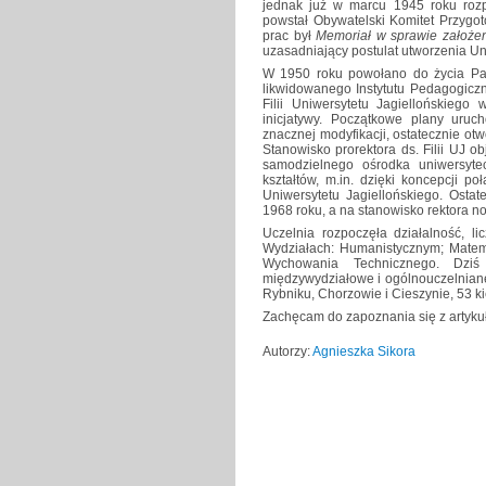
jednak już w marcu 1945 roku rozpo
powstał Obywatelski Komitet Przygo
prac był
Memoriał w sprawie założe
uzasadniający postulat utworzenia Un
W 1950 roku powołano do życia Pa
likwidowanego Instytutu Pedagogicz
Filii Uniwersytetu Jagiellońskiego
inicjatywy. Początkowe plany uruc
znacznej modyfikacji, ostatecznie ot
Stanowisko prorektora ds. Filii UJ o
samodzielnego ośrodka uniwersyte
kształtów, m.in. dzięki koncepcji p
Uniwersytetu Jagiellońskiego. Osta
1968 roku, a na stanowisko rektora no
Uczelnia rozpoczęła działalność, li
Wydziałach: Humanistycznym; Matema
Wychowania Technicznego. Dziś
międzywydziałowe i ogólnouczelniane
Rybniku, Chorzowie i Cieszynie, 53 ki
Zachęcam do zapoznania się z artykuła
Autorzy:
Agnieszka Sikora