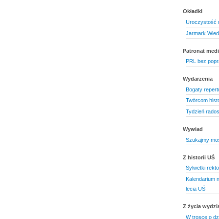
Okładki
Uroczystość 
Jarmark Wied
Patronat medi
PRL bez popr
Wydarzenia
Bogaty repert
Twórcom histo
Tydzień rados
Wywiad
Szukajmy mos
Z historii UŚ
Sylwetki rekt
Kalendarium 
lecia UŚ
Z życia wydzi
W trosce o dz