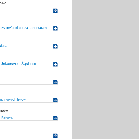
kowe
uczy myślenia poza schematami
siada
Uniwersytetu Śląskiego
iu nowych leków
entów
 Katowic