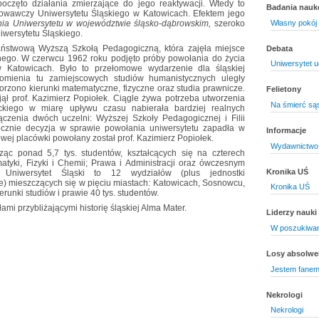
częto działania zmierzające do jego reaktywacji. Wtedy to
Badania nau
towawczy Uniwersytetu Śląskiego w Katowicach. Efektem jego
nia Uniwersytetu w województwie śląsko-dąbrowskim,
szeroko
Własny pokój
iwersytetu Śląskiego.
ństwową Wyższą Szkołą Pedagogiczną, która zajęła miejsce
Debata
nego. W czerwcu 1962 roku podjęto próby powołania do życia
Uniwersytet 
 w Katowicach. Było to przełomowe wydarzenie dla śląskiej
homienia tu zamiejscowych studiów humanistycznych uległy
worzono kierunki matematyczne, fizyczne oraz studia prawnicze.
Felietony
bjął prof. Kazimierz Popiołek. Ciągle żywa potrzeba utworzenia
Na śmierć są
ckiego w miarę upływu czasu nabierała bardziej realnych
ołączenia dwóch uczelni: Wyższej Szkoły Pedagogicznej i Filii
tecznie decyzja w sprawie powołania uniwersytetu zapadła w
Informacje
wej placówki powołany został prof. Kazimierz Popiołek.
Wydawnictwo 
cząc ponad 5,7 tys. studentów, kształcących się na czterech
tyki, Fizyki i Chemii; Prawa i Administracji oraz ówczesnym
Kronika UŚ
 Uniwersytet Śląski to 12 wydziałów (plus jednostki
) mieszczących się w pięciu miastach: Katowicach, Sosnowcu,
Kronika UŚ
erunki studiów i prawie 40 tys. studentów.
mi przybliżającymi historię śląskiej Alma Mater.
Liderzy nauki
W poszukiwan
Losy absolw
Jestem fanem
Nekrologi
Nekrologi