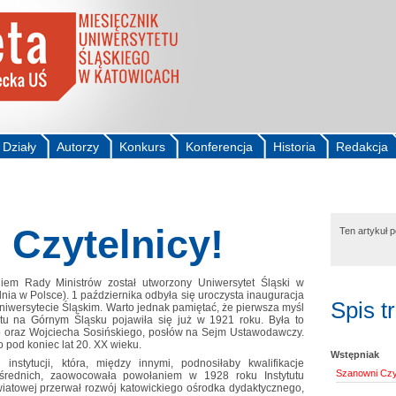
Działy
Autorzy
Konkurs
Konferencja
Historia
Redakcja
 Czytelnicy!
Ten artykuł 
iem Rady Ministrów został utworzony Uniwersytet Śląski w
nia w Polsce). 1 października odbyła się uroczysta inauguracja
Spis t
iwersytecie Śląskim. Warto jednak pamiętać, że pierwsza myśl
tu na Górnym Śląsku pojawiła się już w 1921 roku. Była to
go oraz Wojciecha Sosińskiego, posłów na Sejm Ustawodawczy.
 pod koniec lat 20. XX wieku.
Wstępniak
nstytucji, która, między innymi, podnosiłaby kwalifikacje
Szanowni Czyt
 średnich, zaowocowała powołaniem w 1928 roku Instytutu
iatowej przerwał rozwój katowickiego ośrodka dydaktycznego,