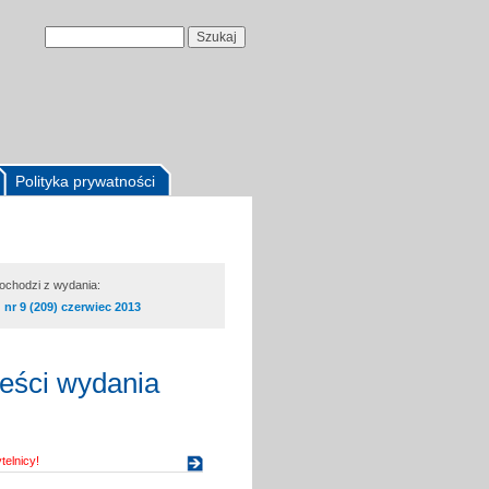
Polityka prywatności
pochodzi z wydania:
nr 9 (209) czerwiec 2013
reści wydania
elnicy!