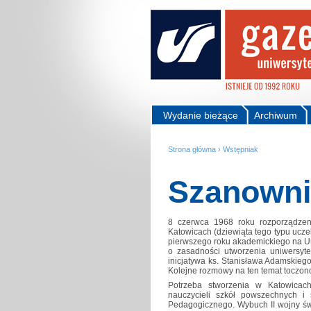
Wydanie bieżące
Archiwum
Strona główna
›
Wstępniak
Szanowni
8 czerwca 1968 roku rozporządzen
Katowicach (dziewiąta tego typu uczel
pierwszego roku akademickiego na Un
o zasadności utworzenia uniwersyte
inicjatywa ks. Stanisława Adamskie
Kolejne rozmowy na ten temat toczono
Potrzeba stworzenia w Katowicach i
nauczycieli szkół powszechnych i
Pedagogicznego. Wybuch II wojny św