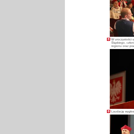
W uroczystości u
Śląskiego, człon
regionu oraz pra
Laudację wygłosił