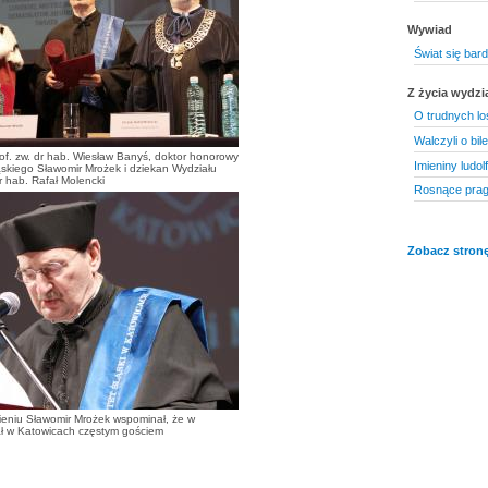
Wywiad
Świat się bard
Z życia wydzi
O trudnych l
Walczyli o bi
of. zw. dr hab. Wiesław Banyś, doktor honorowy
Imieniny ludolf
ąskiego Sławomir Mrożek i dziekan Wydziału
r hab. Rafał Molencki
Rosnące pragn
Zobacz stronę
eniu Sławomir Mrożek wspominał, że w
ał w Katowicach częstym gościem