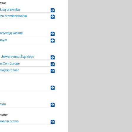
kowe
lupą prawnika
zu promieniowania
obywają wiosnę
anym
Uniwersytetu Śląskiego
evCon Europe
dsiębiorczość
oślin
entów
owania prawa