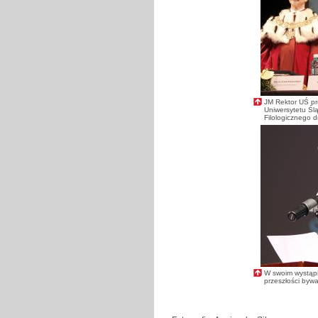
JM Rektor UŚ pr
Uniwersytetu Śl
Filologicznego d
W swoim wystąpi
przeszłości byw