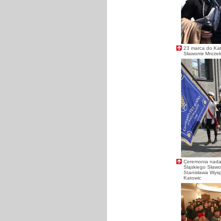
23 marca do Kato
Sławomir Mroże
Ceremonia nadan
Śląskiego Sławo
Stanisława Wyspi
Katowic