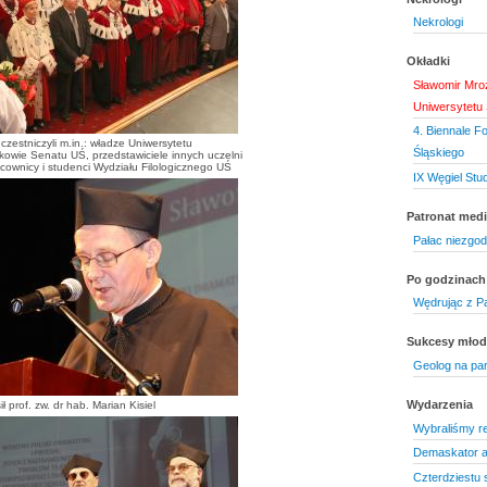
Nekrologi
Okładki
Sławomir Mro
Uniwersytetu 
4. Biennale F
czestniczyli m.in.: władze Uniwersytetu
Śląskiego
kowie Senatu UŚ, przedstawiciele innych uczelni
cownicy i studenci Wydziału Filologicznego UŚ
IX Węgiel Stud
Patronat medi
Pałac niezgo
Po godzinach
Wędrując z P
Sukcesy mło
Geolog na par
Wydarzenia
 prof. zw. dr hab. Marian Kisiel
Wybraliśmy re
Demaskator a
Czterdziestu 