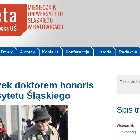
Działy
Autorzy
Konkurs
Konferencja
Historia
Redakcja
Ten artykuł 
ek doktorem honoris
ytetu Śląskiego
Spis t
Wstępniak
Od redakcji