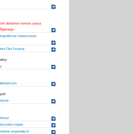
żek doktorem honoris causa
Śląskiego
otograficzne Uniwersytetu
ent Film Festival
alny
dy
ałkiewiczem
dych
kiecie
ktora!
bsurdów świata
siedmiu wspaniałych