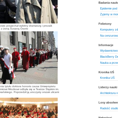
Badania nau
Epidemie pod 
Żyjemy w mor
Felietony
wic przyjechał wybitny dramaturg i prozaik
k z żoną Susaną Osorio
Komputery zd
Na cenzurow
Informacje
Wydawnictwo 
BlackBerry D
Nauka a prze
Kronika UŚ
Kronika UŚ
ia tytułu doktora honoris causa Uniwersytetu
Liderzy nauki
mirowi Mrożkowi odbyła się w Teatrze Śląskim im.
ańskiego. Poprzedził ją uroczysty orszak ulicami
Architektura r
Losy absolw
Radość studi
Nekrologi