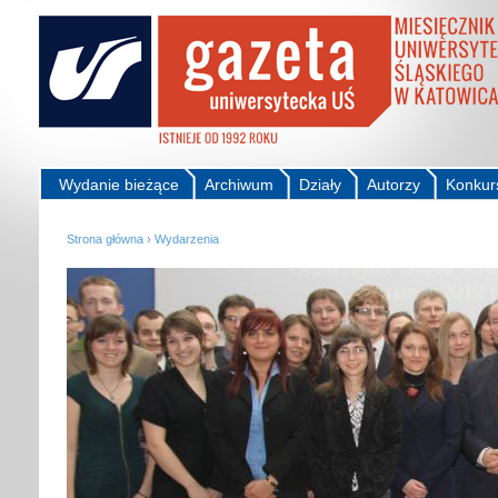
Wydanie bieżące
Archiwum
Działy
Autorzy
Konkur
Strona główna
›
Wydarzenia