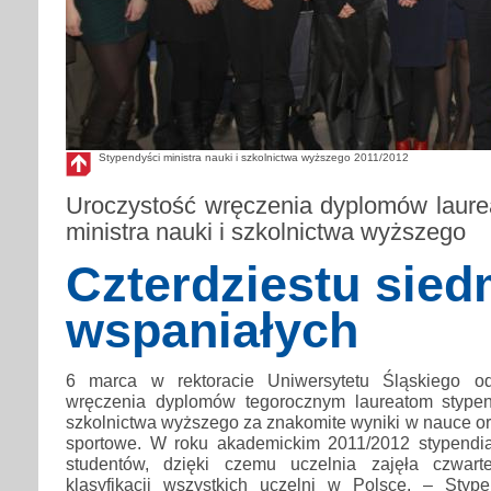
Stypendyści ministra nauki i szkolnictwa wyższego 2011/2012
Uroczystość wręczenia dyplomów laur
ministra nauki i szkolnictwa wyższego
Czterdziestu sied
wspaniałych
6 marca w rektoracie Uniwersytetu Śląskiego od
wręczenia dyplomów tegorocznym laureatom stypen
szkolnictwa wyższego za znakomite wyniki w nauce or
sportowe. W roku akademickim 2011/2012 stypendia
studentów, dzięki czemu uczelnia zajęła czwar
klasyfikacji wszystkich uczelni w Polsce. – Stype