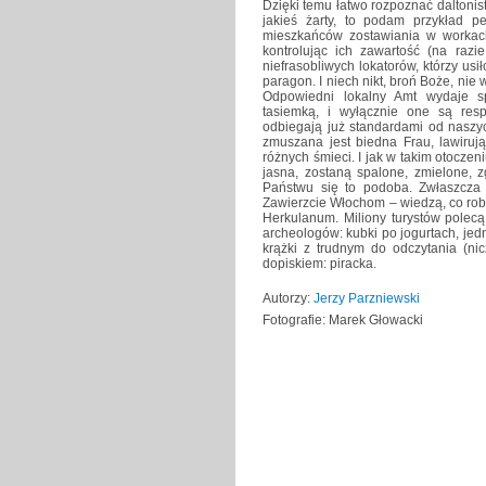
Dzięki temu łatwo rozpoznać daltonist
jakieś żarty, to podam przykład 
mieszkańców zostawiania w workac
kontrolując ich zawartość (na razi
niefrasobliwych lokatorów, którzy usi
paragon. I niech nikt, broń Boże, n
Odpowiedni lokalny Amt wydaje sp
tasiemką, i wyłącznie one są res
odbiegają już standardami od naszy
zmuszana jest biedna Frau, lawiruj
różnych śmieci. I jak w takim otocze
jasna, zostaną spalone, zmielone, z
Państwu się to podoba. Zwłaszcz
Zawierzcie Włochom – wiedzą, co robią
Herkulanum. Miliony turystów polec
archeologów: kubki po jogurtach, jed
krążki z trudnym do odczytania (ni
dopiskiem: piracka.
Autorzy:
Jerzy Parzniewski
Fotografie: Marek Głowacki