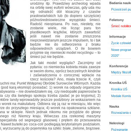
Badania nau
urodziny itp. Prawdziwy archeolog wpada
na orbitę swej euforii wówczas, gdy uda mu
Przestrzeń pu
się odnaleźć dół kloaczny z czasów
prasłowiańskich lub (to dopiero szczęście)
późnośredniowieczne wysypisko śmieci.
Felietony
Radość nieopisana. Po nas, niestety, nie
Śmieć nobilit
zostanie wiele, nie licząc paru ton
plastikowych krążków, których zawartość
jeśli nawet nie zostanie zniszczona
Informacje
nieprzewidzianym jeszcze impulsem, to i tak
Życie człowie
będzie nie do odtworzenia z braku
odpowiednich urządzeń. O ile bowiem
Nowe program
przyjmie się niemiecki model recyclingu – to
2020”
śmieci już nie będzie.
Jak taki model wygląda? Zacznijmy od
Konferencje
pytania: co niemiecka kobieta miała zawsze
w swoim domu, oprócz bezczelnych kindrów
Między filozof
i zaświadczenia o corocznej wpłacie na
rzecz kościoła? Ano, miała trzecie K, czyli
Kronika UŚ
 kuchni ma: Punkt Wstępnej Obróbki Surowców Wtórnych. Każda
(pod karą eksmisji) posiadać: 1) worek na odpady organiczne
Kronika UŚ
abywania – nie dowiedziałem się, czy niedopałki papierosów tu
a czy dla świętego spokoju trzeba zjadać je po kryjomu); 2)
Medale Komisj
ektóre landy wprowadziły jeszcze podzbiory ze wskazaniem na
) worek na makulaturę. Odbiera się ją raz w miesiącu, kto więc
Nauka
turze do przyszłego miesiąca; 4) worek na opakowania szklane.
ana w sklepie. Niech jednak nikomu nie przyjdzie do głowy
Rozważania o
 innego niż Niemcy kraju. Wówczas zza rzekomej maszyny
pecjalista od segregacji glasowej i prętem do przesuwania
Nekrologi
awet butelki po coca-coli podlegają terytorialnym podziałom.
ki, wyrzucamy ją do pojemnika na szkło: białe, zielone, brązowe.
Pożegnanie