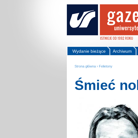
Wydanie bieżące
Archiwum
Strona główna
›
Felietony
Śmieć no