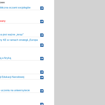
kowe
bliczna oczami socjologów
owany
ka jest ważne „teraz”
y KE w ramach strategii „Europa
ią a fizyką
i Edukacji Narodowej
 uczeniu na uniwersytecie