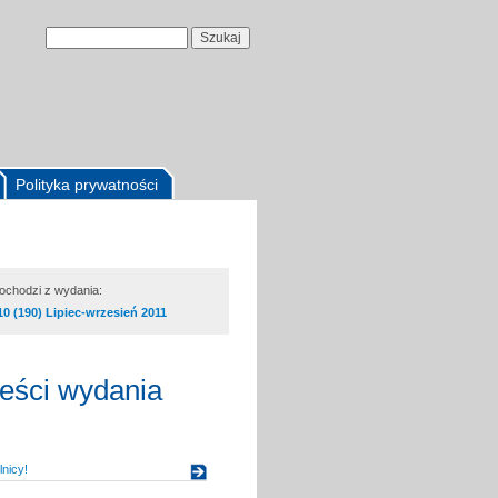
Polityka prywatności
pochodzi z wydania:
10 (190) Lipiec-wrzesień 2011
reści wydania
nicy!