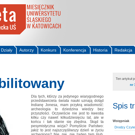
Działy
Autorzy
Konkurs
Konferencja
Historia
Redakcja
bilitowany
Ten artykuł 
nr 
Dla tych, którzy za jedynego wiarygodnego
przedstawiciela świata nauki uznają dotąd
Spis t
Indianę Jonesa, mam przykrą wiadomość:
archeologia to dziedzina wiedzy bez
przyszłości. Oczywiście nie jest to kwestia
kilku czy nawet kilkudziesięciu lat, ale w
Wstępniak
końcu i tak stanie się zbędna. Skąd ta
pesymistyczna wizja? Pomyślcie Państwo:
Drodzy Czytel
jakiż to jest najszczęśliwszy dzień w życiu
archeologa? Nie, nie, nie żaden tam ślub,