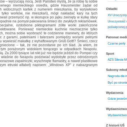
ów – wyrzucają nocą. Jeśli Państwo myślą, że ja robię tu sobie
pewnego niemieckiego osiedla, gdzie Hausmeister żądał od
Okładki
h widocznych kartek z numerem mieszkania, by wyrywkowo
e tylko worków, nie mieszkań), mógł nakładać kary na tych
XV Uroczysty
łowali przemycić np. w skorupce po jajku zwinięty w kulkę stary
ie wpadnie na pomysł pakowania śmieci do zwykłych reklamówek.
Uroczystość o
ecjalne, ozdobione piktogramami żółte worki zakończone
poświęconej 
pektowane. Ponieważ niemieckie kuchnie nieznacznie tylko
ch, można sobie wyobrazić te codzienne manewry, do których
ąc z garami, patelniami i talerzami pomiędzy worami pełnymi
Patronat medi
niu wywiesić makatkę z wyhaftowanym Grüß Gott!? Śmieci, rzecz
Czarne perły
gniecione – tak, że nie pozostanie po ich ślad. Ja wiem, że
a tym porażonym widokiem tonącego w odpadkach Neapolu.
. Za 2000 tysiące lat nikt już nie będzie jeździł do Pompei czy
Sport
ą właśnie do Neapolu podziwiać wydobyte przez odrodzonych
AZS Silesia M
norazowe zapalniczki, wyschnięte flamastry, a nawet plastikowe
czym etruski alfabet) napisem: „Windows XP” z nabazgranym
Sukcesy mło
Nagroda dla i
Być po stroni
Wydarzenia
Gdzie jesteśm
Wydawnictwo 
Wydawnictwo 
Z historii UŚ