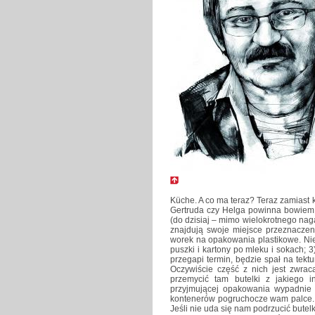
Küche. A co ma teraz? Teraz zamiast
Gertruda czy Helga powinna bowiem 
(do dzisiaj – mimo wielokrotnego nag
znajdują swoje miejsce przeznaczeni
worek na opakowania plastikowe. Ni
puszki i kartony po mleku i sokach; 3
przegapi termin, będzie spał na tek
Oczywiście część z nich jest zwrac
przemycić tam butelki z jakiego
przyjmującej opakowania wypadnie s
kontenerów pogruchocze wam palce. N
Jeśli nie uda się nam podrzucić butel