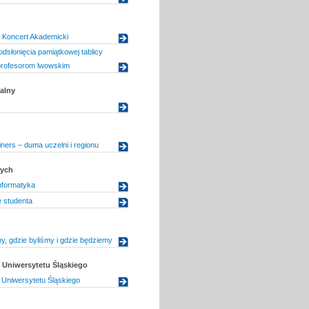
 Koncert Akademicki
dsłonięcia pamiątkowej tablicy
profesorom lwowskim
alny
iners – duma uczelni i regionu
dych
nformatyka
e studenta
y, gdzie byliśmy i gdzie będziemy
Uniwersytetu Śląskiego
Uniwersytetu Śląskiego