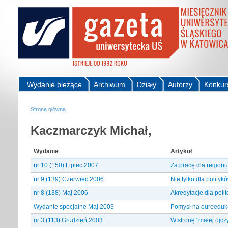
Wydanie bieżące
Archiwum
Działy
Autorzy
Konkur
Strona główna
Kaczmarczyk Michał,
Wydanie
Artykuł
nr 10 (150) Lipiec 2007
Za pracę dla regionu
nr 9 (139) Czerwiec 2006
Nie tylko dla polityk
nr 8 (138) Maj 2006
Akredytacje dla polit
Wydanie specjalne Maj 2003
Pomysł na euroeduk
nr 3 (113) Grudzień 2003
W stronę "małej ojcz