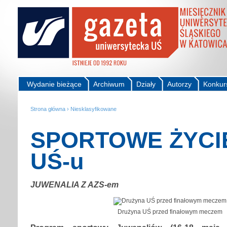
Wydanie bieżące
Archiwum
Działy
Autorzy
Konkur
Strona główna
›
Niesklasyfikowane
SPORTOWE ŻYCI
UŚ-u
JUWENALIA Z AZS-em
Drużyna UŚ przed finałowym meczem