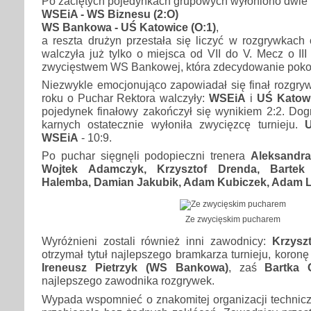
Po zaciętych pojedynkach grupowych wyłoniono dwie p
WSEiA - WS Biznesu (2:O)
WS Bankowa - UŚ Katowice (O:1)
,
a reszta drużyn przestała się liczyć w rozgrywkach
walczyła już tylko o miejsca od VII do V. Mecz o III
zwycięstwem WS Bankowej, która zdecydowanie poko
Niezwykle emocjonująco zapowiadał się finał rozgry
roku o Puchar Rektora walczyły:
WSEiA
i
UŚ Katow
pojedynek finałowy zakończył się wynikiem 2:2. Dog
karnych ostatecznie wyłoniła zwycięzcę turnieju.
WSEiA
- 10:9.
Po puchar sięgnęli podopieczni trenera
Aleksandr
Wojtek Adamczyk, Krzysztof Drenda, Bartek 
Halemba, Damian Jakubik, Adam Kubiczek, Adam L
Ze zwycięskim pucharem
Wyróżnieni zostali również inni zawodnicy:
Krzysz
otrzymał tytuł najlepszego bramkarza turnieju, koronę
Ireneusz Pietrzyk (WS Bankowa)
, zaś
Bartka 
najlepszego zawodnika rozgrywek.
Wypada wspomnieć o znakomitej organizacji technic