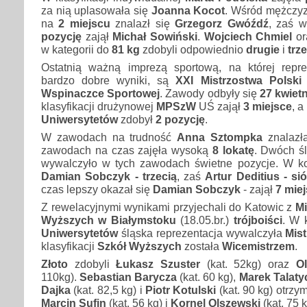
za nią uplasowała się
Joanna Kocot
. Wśród mężczyz
na
2 miejscu
znalazł się
Grzegorz Gwóźdź
, zaś w
pozycję
zajął
Michał Sowiński
.
Wojciech Chmiel
or
w kategorii do
81 kg
zdobyli odpowiednio
drugie
i
trz
Ostatnią ważną imprezą sportową, na której repr
bardzo dobre wyniki, są
XXI Mistrzostwa Polsk
Wspinaczce Sportowej
. Zawody odbyły się
27 kwiet
klasyfikacji drużynowej
MPSzW
UŚ zajął
3 miejsce
, a
Uniwersytetów
zdobył
2 pozycję
.
W zawodach na trudność
Anna Sztompka
znalazł
zawodach na czas zajęła wysoką
8 lokatę
. Dwóch śl
wywalczyło w tych zawodach świetne pozycje. W ko
Damian Sobczyk - trzecią
, zaś
Artur Deditius - s
czas lepszy okazał się
Damian Sobczyk
- zajął
7 mie
Z rewelacyjnymi wynikami przyjechali do Katowic z
Mi
Wyższych w Białymstoku
(18.05.br.)
trójboiści
. W 
Uniwersytetów
śląska reprezentacja wywalczyła
Mis
klasyfikacji
Szkół Wyższych
została
Wicemistrzem
.
Złoto
zdobyli
Łukasz Szuster
(kat. 52kg) oraz
Ol
110kg).
Sebastian Barycza
(kat. 60 kg),
Marek Talaty
Dajka
(kat. 82,5 kg) i
Piotr Kotulski
(kat. 90 kg) otrzy
Marcin Sufin
(kat. 56 kg) i
Kornel Olszewski
(kat. 75 