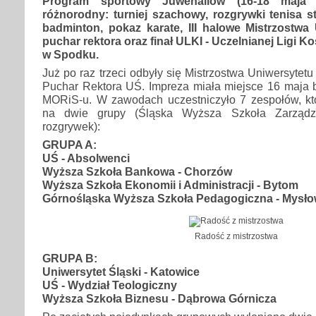
Program sportowy Juwenaliów (16-18 maja 
różnorodny: turniej szachowy, rozgrywki tenisa 
badminton, pokaz karate, III halowe Mistrzostwa
puchar rektora oraz finał ULKI - Uczelnianej Ligi 
w Spodku.
Już po raz trzeci odbyły się Mistrzostwa Uniwersytet
Puchar Rektora UŚ. Impreza miała miejsce 16 maja b
MORiS-u. W zawodach uczestniczyło 7 zespołów, któ
na dwie grupy (Śląska Wyższa Szkoła Zarządz
rozgrywek):
GRUPA A:
UŚ - Absolwenci
Wyższa Szkoła Bankowa - Chorzów
Wyższa Szkoła Ekonomii i Administracji - Bytom
Górnośląska Wyższa Szkoła Pedagogiczna - Mysło
Radość z mistrzostwa
GRUPA B:
Uniwersytet Śląski - Katowice
UŚ - Wydział Teologiczny
Wyższa Szkoła Biznesu - Dąbrowa Górnicza