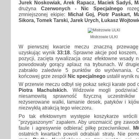
Jurek Noskowiak, Arek Rapacz, Maciek Sadyś, M
drużyna
Czerwonych - Nic Specjalnego
rozeg
zmniejszonej ekipie:
Michał Goj, Piotr Paskart, M
Sikora, Tomek Tarski, Jarek Urych, Łukasz Wojtowi
Mistrzowie ULKI
W pierwszej kwarcie meczu znaczną przewagę
uzyskując wynik
33:18
. Sprawne akcje pod koszem, t
pozycji, zacięta rywalizacja oraz efektowne wsady 
powodowały gorący aplauz na trybunach. W drugi
zabrakło zaledwie 5 punktów do wyrównania. Os
końcowej grze zespół
Nic specjalnego
ustalił wynik 
W przerwie meczu odbył się pokaz sekcji karate pod
Piotra Machulskich
. Widzowie mogli podziwiać 
niesamowitą sprawność fizyczną uczestników 
reżyserowane walki, łamanie desek, patyków i kijó
niezwykłą atrakcją tego wieczoru.
Po tak efektownym występie koszykarze wrócili
"przygaszonym" zapałem. Aby urozmaicić grę zawod
faule i agresywnie odbierać piłkę przeciwnikowi.
Mł
ostatnich kwartach powoli odrabiali straty. Nie po