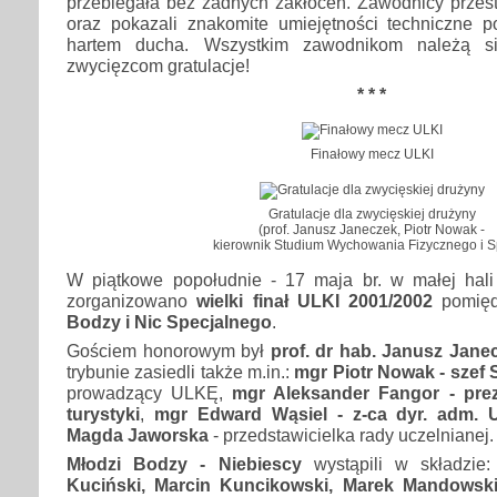
przebiegała bez żadnych zakłóceń. Zawodnicy przestr
oraz pokazali znakomite umiejętności techniczne
hartem ducha. Wszystkim zawodnikom należą s
zwycięzcom gratulacje!
* * *
Finałowy mecz ULKI
Gratulacje dla zwycięskiej drużyny
(prof. Janusz Janeczek, Piotr Nowak -
kierownik Studium Wychowania Fizycznego i S
W piątkowe popołudnie - 17 maja br. w małej hal
zorganizowano
wielki finał ULKI 2001/2002
pomięd
Bodzy i Nic Specjalnego
.
Gościem honorowym był
prof. dr hab. Janusz Janec
trybunie zasiedli także m.in.:
mgr Piotr Nowak - szef
prowadzący ULKĘ,
mgr Aleksander Fangor - prez
turystyki
,
mgr Edward Wąsiel - z-ca dyr. adm. 
Magda Jaworska
- przedstawicielka rady uczelnianej.
Młodzi Bodzy - Niebiescy
wystąpili w składzie
Kuciński, Marcin Kuncikowski, Marek Mandowski