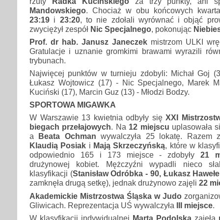
rzuty
Radka Kucińskiego
za trzy punkty, ani 
Mandowskiego
. Chociaż w obu końcowych kwart
23:19
i
23:20
, to nie zdołali wyrównać i objąć pr
zwyciężył zespół
Nic Specjalnego
, pokonując
Niebie
Prof. dr hab. Janusz Janeczek
mistrzom ULKI wręc
Gratulacje i uznanie gromkimi brawami wyrazili rów
trybunach.
Najwięcej punktów w turnieju zdobyli: Michał Goj (3
Łukasz Wojtowicz (17) - Nic Specjalnego, Marek 
Kuciński (17), Marcin Guz (13) - Młodzi Bodzy.
SPORTOWA MIGAWKA
W Warszawie 13 kwietnia odbyły się
XXI Mistrzost
biegach przełajowych
. Na
12 miejscu
uplasowała s
a
Beata Ochman
wywalczyła 25 lokatę. Razem 
Klaudią Posiak
i
Mają Skrzeczyńską
, które w klasyf
odpowiednio 165 i 173 miejsce - zdobyły
21 m
drużynowej kobiet. Mężczyźni wypadli nieco sła
klasyfikacji (
Stanisław Odróbka - 90, Łukasz Hawełe
zamknęła drugą setkę), jednak drużynowo zajęli
22 mi
Akademickie Mistrzostwa Śląska w Judo
zorganizow
Gliwicach. Reprezentacja UŚ wywalczyła
III miejsce
.
W klasyfikacji indywidualnej
Marta Podolska
zajęła