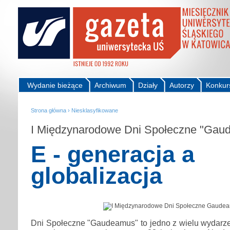
Wydanie bieżące
Archiwum
Działy
Autorzy
Konkur
Strona główna
›
Niesklasyfikowane
I Międzynarodowe Dni Społeczne "Gau
E - generacja a
globalizacja
Dni Społeczne "Gaudeamus" to jedno z wielu wydarze