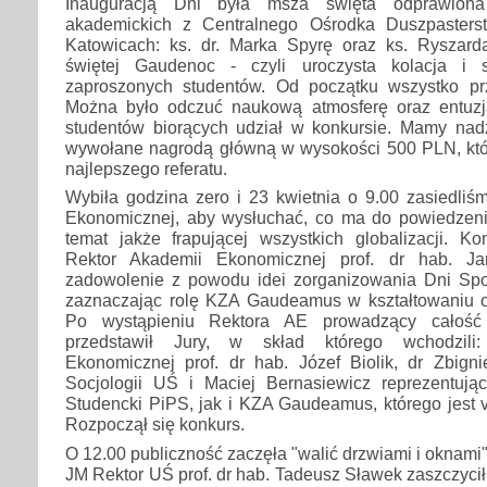
Inauguracją Dni była msza święta odprawiona
akademickich z Centralnego Ośrodka Duszpaster
Katowicach: ks. dr. Marka Spyrę oraz ks. Ryszar
świętej Gaudenoc - czyli uroczysta kolacja i s
zaproszonych studentów. Od początku wszystko pr
Można było odczuć naukową atmosferę oraz entuz
studentów biorących udział w konkursie. Mamy nadz
wywołane nagrodą główną w wysokości 500 PLN, któr
najlepszego referatu.
Wybiła godzina zero i 23 kwietnia o 9.00 zasiedli
Ekonomicznej, aby wysłuchać, co ma do powiedzen
temat jakże frapującej wszystkich globalizacji. Ko
Rektor Akademii Ekonomicznej prof. dr hab. Ja
zadowolenie z powodu idei zorganizowania Dni Spo
zaznaczając rolę KZA Gaudeamus w kształtowaniu 
Po wystąpieniu Rektora AE prowadzący całość 
przedstawił Jury, w skład którego wchodzili:
Ekonomicznej prof. dr hab. Józef Biolik, dr Zbigni
Socjologii UŚ i Maciej Bernasiewicz reprezentuj
Studencki PiPS, jak i KZA Gaudeamus, którego jest 
Rozpoczął się konkurs.
O 12.00 publiczność zaczęła "walić drzwiami i oknami" 
JM Rektor UŚ prof. dr hab. Tadeusz Sławek zaszczyci