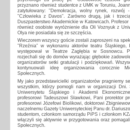
przyznano również studentce z UMK w Toruniu, Joanni
zatytułowany: "Demokracja, wolny rynek, rozwój -
"Człowieka z Davos". Zarówno drugą, jak i trzec
Duszpasterstwo Akademickie w Katowicach. Profesor 
również osobiste wyróżnienie dla Oli Voznyuk z Uni
Olya nie posiadała się ze szczęścia.
Wieczorem wszyscy goście zostali zaproszeni na spe
"Rzeźnia" w wykonaniu aktorów teatru Śląskiego, k
występował w Teatrze Zagłębia w Sosnowcu. P
rozjechali się do domów wyrażając głębokie zadowole
organizatorów setki gratulacji i podziękowań. Wszys
kontynuowali ideę organizowania corocznie M
Społecznych.
My jako przedstawicielki organizatorów pragniemy s
wszystkim, którzy pomogli nam w organizacji Dni
Uniwersytetu Śląskiego i Akademii Ekonomiczn
profesorowi Tadeuszowi Sławkowi, Pani prorektor pro
profesorowi Józefowi Biolikowi, doktorowi Zbigniewo
naczelnemu Gazety Uniwersyteckiej Panu dr. Dariuszo
studentom, członkom samorządu PiPS i członkom KZ
włączyli się aktywnie w przygotowania oraz pomagali
Społecznych.