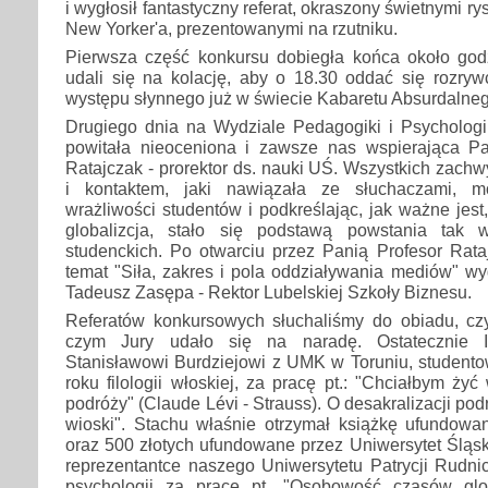
i wygłosił fantastyczny referat, okraszony świetnymi r
New Yorker'a, prezentowanymi na rzutniku.
Pierwsza część konkursu dobiegła końca około godz
udali się na kolację, aby o 18.30 oddać się rozry
występu słynnego już w świecie Kabaretu Absurdalneg
Drugiego dnia na Wydziale Pedagogiki i Psychologi
powitała nieoceniona i zawsze nas wspierająca Pan
Ratajczak - prorektor ds. nauki UŚ. Wszystkich zachw
i kontaktem, jaki nawiązała ze słuchaczami, m
wrażliwości studentów i podkreślając, jak ważne jest,
globalizcja, stało się podstawą powstania tak 
studenckich. Po otwarciu przez Panią Profesor Rata
temat "Siła, zakres i pola oddziaływania mediów" wyg
Tadeusz Zasępa - Rektor Lubelskiej Szkoły Biznesu.
Referatów konkursowych słuchaliśmy do obiadu, czy
czym Jury udało się na naradę. Ostatecznie 
Stanisławowi Burdziejowi z UMK w Toruniu, studentowi
roku filologii włoskiej, za pracę pt.: "Chciałbym ż
podróży" (Claude Lévi - Strauss). O desakralizacji po
wioski". Stachu właśnie otrzymał książkę ufundow
oraz 500 złotych ufundowane przez Uniwersytet Śląski
reprezentantce naszego Uniwersytetu Patrycji Rudnic
psychologii za pracę pt. "Osobowość czasów globa