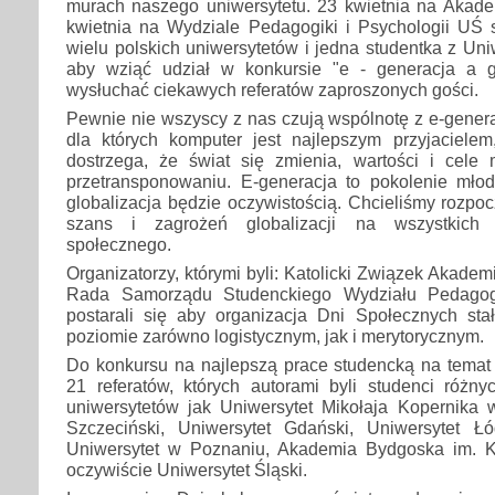
murach naszego uniwersytetu. 23 kwietnia na Akade
kwietnia na Wydziale Pedagogiki i Psychologii UŚ s
wielu polskich uniwersytetów i jedna studentka z Un
aby wziąć udział w konkursie "e - generacja a g
wysłuchać ciekawych referatów zaproszonych gości.
Pewnie nie wszyscy z nas czują wspólnotę z e-genera
dla których komputer jest najlepszym przyjaciele
dostrzega, że świat się zmienia, wartości i cele 
przetransponowaniu. E-generacja to pokolenie młody
globalizacja będzie oczywistością. Chcieliśmy rozpo
szans i zagrożeń globalizacji na wszystkich 
społecznego.
Organizatorzy, którymi byli: Katolicki Związek Akade
Rada Samorządu Studenckiego Wydziału Pedagogi
postarali się aby organizacja Dni Społecznych st
poziomie zarówno logistycznym, jak i merytorycznym.
Do konkursu na najlepszą prace studencką na temat 
21 referatów, których autorami byli studenci różny
uniwersytetów jak Uniwersytet Mikołaja Kopernika w
Szczeciński, Uniwersytet Gdański, Uniwersytet Łód
Uniwersytet w Poznaniu, Akademia Bydgoska im. K
oczywiście Uniwersytet Śląski.