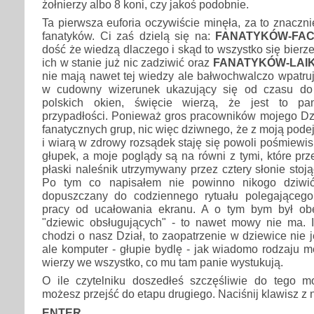
żołnierzy albo 8 koni, czy jakoś podobnie.
Ta pierwsza euforia oczywiście minęła, za to znaczni
fanatyków. Ci zaś dzielą się na:
FANATYKÓW-FA
dość że wiedzą dlaczego i skąd to wszystko się bierze,
ich w stanie już nic zadziwić oraz
FANATYKÓW-LAI
nie mają nawet tej wiedzy ale bałwochwalczo wpatru
w cudowny wizerunek ukazujący się od czasu do
polskich okien, święcie wierzą, że jest to p
przypadłości. Ponieważ gros pracowników mojego Dzi
fanatycznych grup, nic więc dziwnego, że z moją podej
i wiarą w zdrowy rozsądek staję się powoli pośmiew
głupek, a moje poglądy są na równi z tymi, które prz
płaski naleśnik utrzymywany przez cztery słonie stoj
Po tym co napisałem nie powinno nikogo dziwić
dopuszczany do codziennego rytuału polegającego
pracy od ucałowania ekranu. A o tym bym był obe
"dziewic obsługujących" - to nawet mowy nie ma. I
chodzi o nasz Dział, to zaopatrzenie w dziewice nie 
ale komputer - głupie bydlę - jak wiadomo rodzaju 
wierzy we wszystko, co mu tam panie wystukują.
O ile czytelniku doszedłeś szczęśliwie do tego 
możesz przejść do etapu drugiego. Naciśnij klawisz z
ENTER