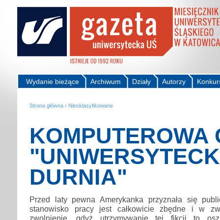
Wydanie bieżące
Archiwum
Działy
Autorzy
Konkur
Strona główna
›
Niesklasyfikowane
KOMPUTEROWA 
"UNIWERSYTECK
DURNIA"
Przed laty pewna Amerykanka przyznała się publi
stanowisko pracy jest całkowicie zbędne i w z
zwolnienie, gdyż utrzymywanie tej fikcji to osz