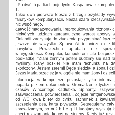
- Po dwóch partiach pojedynku Kasparowa z komputer
1.
Takie dwa pierwsze lepsze z brzegu przykłady wyw
fanatyków komputeryzacji. Nasza szara rzeczywistoś
nic wspólnego.
Łatwość magazynowania i reprodukowania różnorakich
niektórych ludziach gargantuiczne wprost apetyty w
Finlandii zaczynają do złudzenia przypominać fryzur
jeszcze nie wszystko. Sprawność techniczna nie li
nawyków. Powszechna aprobata nie spowod
wiarygodności. Komputer, komputerem, ale bezpiecz
podkładkę. "Zlani zimnym potem budzimy się nad r
myślimy: Rany boskie! Nie mam rachunku na dw
skończony. Jestem zerem!! Będę siedział a żona i dzi
Jezus Maria przecież ja w ogóle nie mam żony i dzieci
Informacja w komputerze pozostaje tylko informac
poparta plikiem dokumentów. Gromadzenie tychże ni
czasów Wincentego Kadłubka. Spinamy, zszywamy
zaświadczenia, potwierdzenia... Zdjęcie rentgenowski
od WC, dwa bilety do cyrku, rachunek z kawiarni
szczepienia psa, karta pływacka. Segregujemy cały 
sprawdzamym, bo nuż b i e g l i ludojady wyczują k
chęci rozszarpania kogoś na strzępy. Kiedy już uzy