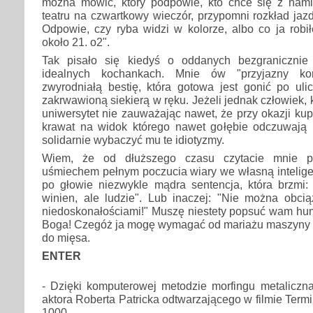
można mówić, który podpowie, kto chce się z nami
teatru na czwartkowy wieczór, przypomni rozkład jaz
Odpowie, czy ryba widzi w kolorze, albo co ja robi
około 21. o2".
Tak pisało się kiedyś o oddanych bezgranicznie
idealnych kochankach. Mnie ów "przyjazny ko
zwyrodniałą bestię, która gotowa jest gonić po uli
zakrwawioną siekierą w ręku. Jeżeli jednak człowiek, 
uniwersytet nie zauważając nawet, że przy okazji kupi
krawat na widok którego nawet gołębie odczuwają
solidarnie wybaczyć mu te idiotyzmy.
Wiem, że od dłuższego czasu czytacie mnie p
uśmiechem pełnym poczucia wiary we własną intelige
po głowie niezwykle mądra sentencja, która brzmi: 
winien, ale ludzie". Lub inaczej: "Nie można obci
niedoskonałościami!" Muszę niestety popsuć wam hum
Boga! Czegóż ja mogę wymagać od mariażu maszyny 
do mięsa.
ENTER
- Dzięki komputerowej metodzie morfingu metaliczn
aktora Roberta Patricka odtwarzającego w filmie Termi
1000.