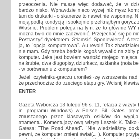
przeoczenia. Nie muszę więc dodawać, że w dział
bardzo nisko. Wprawdzie nieco wyżej niż mysz komp
tam do drukarki - o skanerze to nawet nie wspomnę. N
moją podłą kondycją i spokojnie przełknąłbym gorycz z
Właśnie. Problem polega na tym, że to głównie
WY
n
można było do mnie zadzwonić. Przejechać się po mni
Postraszyć dyrektorem. Stłamsić. Sponiewierać. A ter
ja, to "opcja komputerowa". Au revoir! Tak zhardział
nie mam. Gdy trzeba będzie kogoś wywalić na zbity py
komputer. Jaka jest bowiem wartość mojego miejsca 
na śrubie, dwa długopisy, dziurkacz, szklanka (nota 
- w porównaniu z komputerem?
Jeżeli czytelniku-graczu uroniłeś łzę wzruszenia na
że przechodzisz do trzeciego etapu gry. Wciśnij klawis
ENTER
Gazeta Wyborcza 13 lutego`96 s. 11, relacja z wizyty 
in. programu Windows) w Polsce. Bill Gates, pror
zmuszanego przez klasowych osiłków do wypijan
atramentu. Komentujący ową wizytę Leszek K. Talko c
Gatesa: "The Road Ahead". "Nie wiedzieliśmy dokła
pewni, że komputer zmieni świat(... ). Komputer przyj