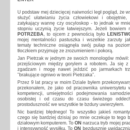
U podstaw mej dziecięcej naiwności legł pogląd, że w
służyć ułatwianiu życia człowiekowi i obojętnie
zatykający wannę czy oscyloskop - to jednak w mn
stopniu uczynią życie łatwiejszym. Jeżeli bowiem
POTRZEBA
, to ojcem z pewnością było
LENISTW
mojej mentalności pastuszka i wszelkie zarzuty 
tematy techniczne osiągnęła swój pułap na pozio
tłoczkiem przyjmuję ze zrozumieniem i pokorą.
Jan Pietrzak w jednym ze swoich monologów mówił: 
przejściowym między gorylem a robotem. Ja się z
zgadzam i mogę nawet jeździć po jarmarkach tr
"brakujące ogniwo w teorii Pietrzaka".
Przez 9 lat pracy w moim Dziale byłem przekonywany
przekonałem, że jako od pracownika uniwersytetu
kompetencji, umiejętności podejmowania samodziel
osobistej i od czasu do czasu świeżego oddech
prostoduszność we wszystkie te bzdury uwierzyłem.
Nic bardziej błędnego! To wszystko jakieś romant
czego się bardziej dzisiaj po mnie oczekuje to tego 
działowym komputerem. To
ON
narzuca tryb mojej pra
i intensywność wysiłku. To
ON
bezdusznie uwidacznia