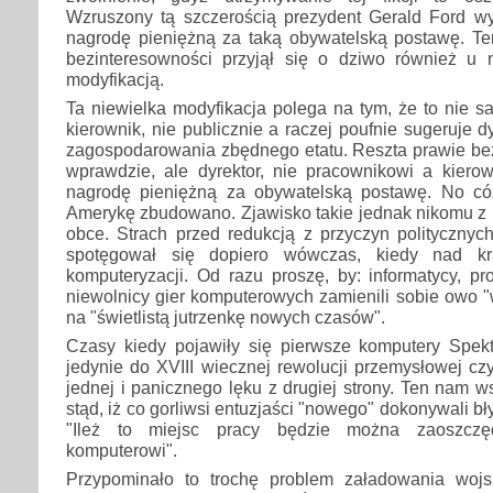
Wzruszony tą szczerością prezydent Gerald Ford 
nagrodę pieniężną za taką obywatelską postawę. Te
bezinteresowności przyjął się o dziwo również u n
modyfikacją.
Ta niewielka modyfikacja polega na tym, że to nie s
kierownik, nie publicznie a raczej poufnie sugeruje 
zagospodarowania zbędnego etatu. Reszta prawie bez
wprawdzie, ale dyrektor, nie pracownikowi a kier
nagrodę pieniężną za obywatelską postawę. No có
Amerykę zbudowano. Zjawisko takie jednak nikomu z 
obce. Strach przed redukcją z przyczyn polityczny
spotęgował się dopiero wówczas, kiedy nad k
komputeryzacji. Od razu proszę, by: informatycy, pro
niewolnicy gier komputerowych zamienili sobie owo 
na "świetlistą jutrzenkę nowych czasów".
Czasy kiedy pojawiły się pierwsze komputery Spe
jedynie do XVIII wiecznej rewolucji przemysłowej cz
jednej i panicznego lęku z drugiej strony. Ten nam w
stąd, iż co gorliwsi entuzjaści "nowego" dokonywali b
"Ileż to miejsc pracy będzie można zaoszczę
komputerowi".
Przypominało to trochę problem załadowania woj