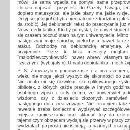
mówi: że sama wpadła na pomysł, sama przeprowad
chciało napisać i przynieść do Gazety. Uwaga, te
dopiero maturzystka, ale jakie plany ma, jakie wizje
Drżyj socjologio! (chyba nieopatrznie zdradziłam jakiś z
da zrobić). Jej debiutancki tekst do przeczytania ju
Nowa dediutantka. Kto by pomyślał, że nawet studen
się czasem poczuć staro na tym uniwersytecie. Mimo 
następczyni moje śpiochy, pieluchy a nawet tarczę
ataku). Odchodzę na debiutancką emeryturę. Al
przyjemnie. Przez te kilka miesięcy mogłam
"małodziewczynkowość" nawet wbrew własnym t
fizycznym" (wybujałym). Umarła debiutantka - niech ży
P. S. Zauważyłam poniewczasie i z przerażeniem
wieku nie mogę jakoś wyzbyć się skłonności do zad
Nie udało mi się rozwikłać skomplikowanego syst
bibliotek, z których każda pracuje w innych godzin
osobnego wpisu i karty (mimo, że uniwersytet jed
wiadomo, czy z dziesięciu złożonych zamówień 
następnego dnia zrealizowane. Nie rozumiem takż
rewersie trzeba koniecznie wypisywać szczegółowe
miejsca zamieszkania oraz składać trzy do czter
tajemniczym obrzędem wydają się przerwy w pracy czyt
wydziałach po prostu nie istnieją - a na innych okazują