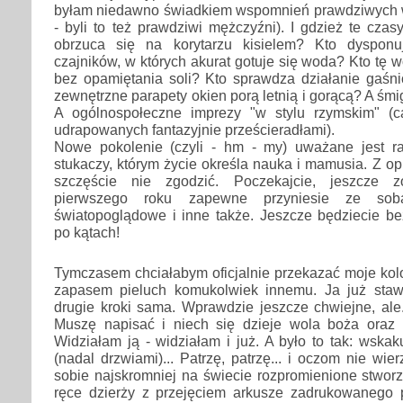
byłam niedawno świadkiem wspomnień prawdziwych w
- byli to też prawdziwi mężczyźni). I gdzież te czas
obrzuca się na korytarzu kisielem? Kto dyspon
czajników, w których akurat gotuje się woda? Kto tę 
bez opamiętania soli? Kto sprawdza działanie gaśni
zewnętrzne parapety okien porą letnią i gorącą? A śm
A ogólnospołeczne imprezy "w stylu rzymskim" (c
udrapowanych fantazyjnie prześcieradłami).
Nowe pokolenie (czyli - hm - my) uważane jest r
stukaczy, którym życie określa nauka i mamusia. Z op
szczęście nie zgodzić. Poczekajcie, jeszcze zo
pierwszego roku zapewne przyniesie ze so
światopoglądowe i inne także. Jeszcze będziecie bez
po kątach!
Tymczasem chciałabym oficjalnie przekazać moje kol
zapasem pieluch komukolwiek innemu. Ja już staw
drugie kroki sama. Wprawdzie jeszcze chwiejne, ale.
Muszę napisać i niech się dzieje wola boża oraz 
Widziałam ją - widziałam i już. A było to tak: wskak
(nadal drzwiami)... Patrzę, patrzę... i oczom nie wi
sobie najskromniej na świecie rozpromienione stworz
ręce dzierży z przejęciem arkusze zadrukowanego 