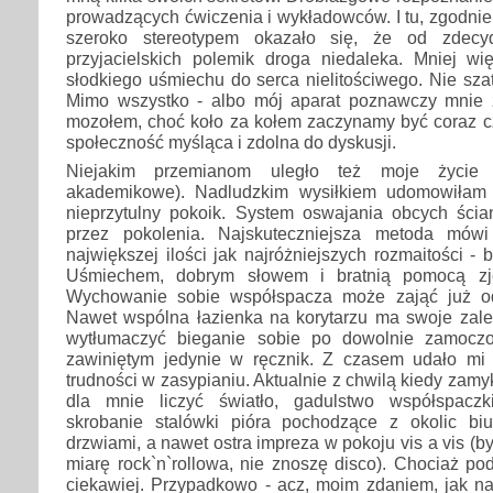
prowadzących ćwiczenia i wykładowców. I tu, zgodni
szeroko stereotypem okazało się, że od zdecyd
przyjacielskich polemik droga niedaleka. Mniej wi
słodkiego uśmiechu do serca nielitościwego. Nie szata
Mimo wszystko - albo mój aparat poznawczy mnie 
mozołem, choć koło za kołem zaczynamy być coraz cz
społeczność myśląca i zdolna do dyskusji.
Niejakim przemianom uległo też moje życie a
akademikowe). Nadludzkim wysiłkiem udomowiłam 
nieprzytulny pokoik. System oswajania obcych ści
przez pokolenia. Najskuteczniejsza metoda mówi
największej ilości jak najróżniejszych rozmaitości -
Uśmiechem, dobrym słowem i bratnią pomocą zje
Wychowanie sobie współspacza może zająć już od
Nawet wspólna łazienka na korytarzu ma swoje zalet
wytłumaczyć bieganie sobie po dowolnie zamocz
zawiniętym jedynie w ręcznik. Z czasem udało mi
trudności w zasypianiu. Aktualnie z chwilą kiedy zamy
dla mnie liczyć światło, gadulstwo współspaczki
skrobanie stalówki pióra pochodzące z okolic biu
drzwiami, a nawet ostra impreza w pokoju vis a vis (b
miarę rock`n`rollowa, nie znoszę disco). Chociaż p
ciekawiej. Przypadkowo - acz, moim zdaniem, jak naj