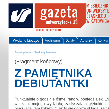
Wydanie bieżące
Archiwum
Działy
Autorzy
Konkur
Strona główna
›
Niesklasyfikowane
(Fragment końcowy)
Z PAMIĘTNIKA
DEBIUTANTKI
Punktualnie o godzinie ósmej rano w poniedziałek, 19
w szatni mojego wydziału, zasłyszałam głębokie i
pracującej tam kobiety: "Jak to się dobrze składa, że c