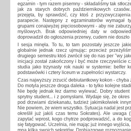
egzamin - tym razem pisemny - składaliśmy tak stłocz
jak za starych dobrych październikowych czasów.
przejęta, by sprawdzić, czy ktoś z przyzwyczajenia
parapecie. Następny z egzaminatorów wymagał t
grupami conajwyżej pięciosobowymi - aby nie zabur
myślowych. Brak odpowiedniej daty w odpowied
doprowadził do ogłoszenia przerwy, cudem nie doszło
I sesja minęła. To tu, to tam pozostały jeszcze jaki
globalnie jednak rzecz ujmując: przecież przeżyliś
drugiego semestru ktoś zwrócił się do nas per "wy ja
inicjacji został zakończony i być może rzeczywiście 
studia jako trzynasty rok nauki w systemie: belfer k
podstawówki i cztery liceum w zupełności wystarczy.
Czas najwyższy zrzucić debiutantkowy kokon - chyba
Do motyla jeszcze droga daleka - to tylko kolejne st
Nie będę jednak łez darmo wylewać. Dobry student - 
sprytny student... i z pomysłami. Wydaje się, że okres
pod drzwiami dziekanatu, tudzież jakimikolwiek inny
Nie powiem, że wiem wszystko. Sytuacja nadal jest pr
określił już jakiś czas temu Sokrates). Ale uwaga 
zapytać wprost, kogo chytrze podprowadzić, a do ko
się fatygować. Uczelnia, nie mając już innego wyjścia
mną kilka swoich sekretów. Drobiazgowe rozpoznanie