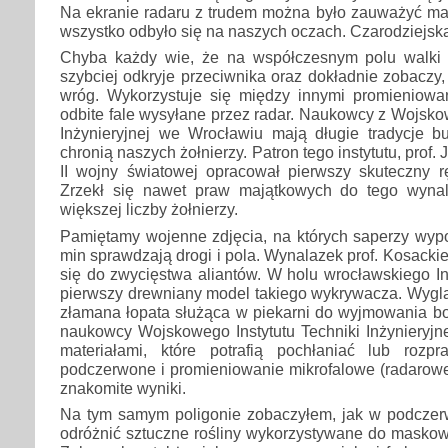
Na ekranie radaru z trudem można było zauważyć mal
wszystko odbyło się na naszych oczach. Czarodziejsk
Chyba każdy wie, że na współczesnym polu walki 
szybciej odkryje przeciwnika oraz dokładnie zobaczy,
wróg. Wykorzystuje się między innymi promieniow
odbite fale wysyłane przez radar. Naukowcy z Wojskow
Inżynieryjnej we Wrocławiu mają długie tradycje b
chronią naszych żołnierzy. Patron tego instytutu, prof.
II wojny światowej opracował pierwszy skuteczny 
Zrzekł się nawet praw majątkowych do tego wynal
większej liczby żołnierzy.
Pamiętamy wojenne zdjęcia, na których saperzy wy
min sprawdzają drogi i pola. Wynalazek prof. Kosacki
się do zwycięstwa aliantów. W holu wrocławskiego Ins
pierwszy drewniany model takiego wykrywacza. Wyglą
złamana łopata służąca w piekarni do wyjmowania b
naukowcy Wojskowego Instytutu Techniki Inżynieryjne
materiałami, które potrafią pochłaniać lub rozp
podczerwone i promieniowanie mikrofalowe (radarowe
znakomite wyniki.
Na tym samym poligonie zobaczyłem, jak w podczer
odróżnić sztuczne rośliny wykorzystywane do maskow