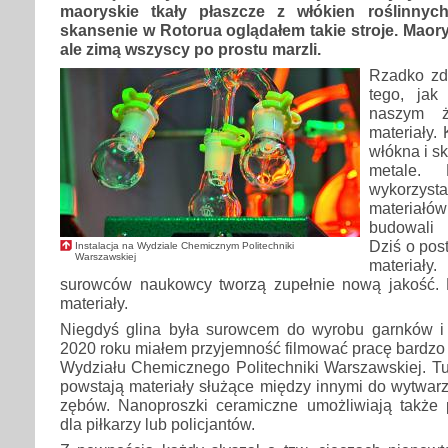
maoryskie tkały płaszcze z włókien roślinnyc
skansenie w Rotorua oglądałem takie stroje. Maorys
ale zimą wszyscy po prostu marzli.
Rzadko zd
tego, jak
naszym ż
materiały.
włókna i sk
metale. 
wykorzyst
materiał
budowali 
Dziś o pos
Instalacja na Wydziale Chemicznym Politechniki
Warszawskiej
materiał
surowców naukowcy tworzą zupełnie nową jakość.
materiały.
Niegdyś glina była surowcem do wyrobu garnków i 
2020 roku miałem przyjemność filmować pracę bardz
Wydziału Chemicznego Politechniki Warszawskiej. Tu
powstają materiały służące między innymi do wytwarz
zębów. Nanoproszki ceramiczne umożliwiają także 
dla piłkarzy lub policjantów.