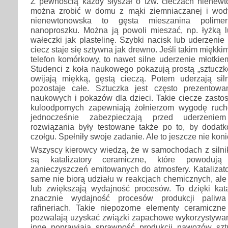
Z pewnością każdy słyszał o tzw. cieczach nienewt
można zrobić w domu z mąki ziemniaczanej i wody
nienewtonowska to gęsta mieszanina polime
nanoproszku. Można ją powoli mieszać, np. łyżką
wałeczki jak plastelinę. Szybki nacisk lub uderzeni
ciecz staje się sztywna jak drewno. Jeśli takim mięk
telefon komórkowy, to nawet silne uderzenie młotkie
Studenci z koła naukowego pokazują prostą „sztuczk
owijają miękką, gęstą cieczą. Potem uderzają silni
pozostaje całe. Sztuczka jest często prezentow
naukowych i pokazów dla dzieci. Takie ciecze zast
kuloodpornych zapewniają żołnierzom wygodę ruch
jednocześnie zabezpieczają przed uderzenie
rozwiązania były testowane także po to, by dodat
czołgu. Spełniły swoje zadanie. Ale to jeszcze nie kon
Wszyscy kierowcy wiedzą, że w samochodach z silni
są katalizatory ceramiczne, które powodują 
zanieczyszczeń emitowanych do atmosfery. Katalizator
same nie biorą udziału w reakcjach chemicznych, ale 
lub zwiększają wydajność procesów. To dzięki kat
znacznie wydajność procesów produkcji pali
rafineriach. Takie niepozorne elementy ceramiczne
pozwalają uzyskać związki zapachowe wykorzystywa
inne poprawiają sprawność produkcji nawozów szt