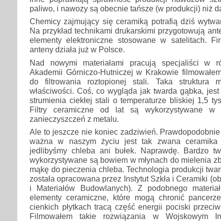
paliwo, i nawozy są obecnie tańsze (w produkcji) niż d
Chemicy zajmujący się ceramiką potrafią dziś wytwa
Na przykład technikami drukarskimi przygotowują ant
elementy elektroniczne stosowane w satelitach. Fi
anteny działa już w Polsce.
Nad nowymi materiałami pracują specjaliści w 
Akademii Górniczo-Hutniczej w Krakowie filmowałe
do filtrowania roztopionej stali. Taka struktur
właściwości. Coś, co wygląda jak twarda gąbka, jes
strumienia ciekłej stali o temperaturze bliskiej 1,5 ty
Filtry ceramiczne od lat są wykorzystywane w
zanieczyszczeń z metalu.
Ale to jeszcze nie koniec zadziwień. Prawdopodobnie 
ważna w naszym życiu jest tak zwana ceramika 
jedlibyśmy chleba ani bułek. Naprawdę. Bardzo t
wykorzystywane są bowiem w młynach do mielenia zbo
mąkę do pieczenia chleba. Technologia produkcji twar
została opracowana przez Instytut Szkła i Ceramiki (ob
i Materiałów Budowlanych). Z podobnego materia
elementy ceramiczne, które mogą chronić pancerz
cienkich płytkach tracą część energii pociski przeci
Filmowałem takie rozwiązania w Wojskowym Ins