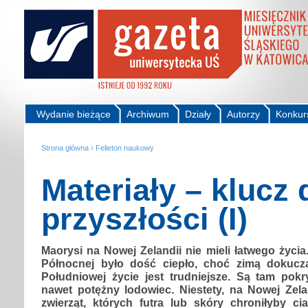
Wydanie bieżące
Archiwum
Działy
Autorzy
Konkur
Strona główna
›
Felieton naukowy
Materiały – klucz 
przyszłości (I)
Maorysi na Nowej Zelandii nie mieli łatwego życ
Północnej było dość ciepło, choć zimą dokucz
Południowej życie jest trudniejsze. Są tam pokr
nawet potężny lodowiec. Niestety, na Nowej Zela
zwierząt, których futra lub skóry chroniłyby ci