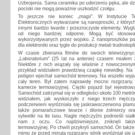
Uzbrojenia. Sama ceramika po uderzeniu pęka, ale dzi
pociski nie mogą poważnie uszkodzić czołgu.
To jeszcze nie koniec „magii”. W Instytucie Te
Elektronicznych wytwarzane są nanoproszki, z któryc
innymi bardzo twarde i przezroczyste elementy. Wyglą
od niego bardziej odporne. Mogą być stosowa
wykorzystywanych przez wojsko. Z nanoproszków po
dla elektroniki oraz tygle do produkcji metali trudnotop
W czasie zbierania filmów do swoich telewizyjny
„Laboratorium” (25 lat na antenie) czasem miałem 
Niektóre z nich wiązały się właśnie z nowoczesnym
przykład widziałem prawdziwą czapkę niewidkę. Na n
poligon wjechał samochód terenowy. Na wszelki wypa
cały teren. Był zatem naprawdę mocno rozgrzany. 
kamerze termowizyjnej. Ciężki pojazd był rejestrow
Samochód zatrzymał się w odległości około 100 metr
widziałem, jak wyskoczyło z niego trzech mężc
podczerwieni wyróżniała się jaskrawoczerwona plama
także pomarańczowe twarze i dłonie żołnierzy ora
sylwetki na tle lasu. Nagle mężczyźni podnieśli siat
nam z oczu. Co najdziwniejsze, zniknęli tak
termowizyjnej. Po chwili przykryli samochód. On także
mimo że przed minutą rozgrzany silnik wyróżniał się j