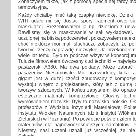
Zobaczyłem także, jak z pomocą specjalnej farby m
termowizyjną.
Każdy chciałby mieć taką czapkę niewidkę. Dzięk
WITI udało mi się dostać spory fragment owej su
maskującej. Prezentowałem ją np. dzieciom z uniwe
Bawiliśmy się w maskowanie w sali wykładowej. E
uczulonej na bliską podczerwień, pokazywałem na ekr
choć niektórzy moi mali słuchacze zobaczyli, że po
tworzyć rzeczy naprawdę niezwykłe. Ja przekonałem 
wiele lat temu. Było to podczas wizyty w konsorcjum
Tuluzie filmowałem ówczesny cud techniki – najwięk
pasażerski A380. Ma dwa pokłady. Może zabrać
pasażerów. Niesamowite. Moi przewodnicy kilka ra
gigant jest w dużej części zbudowany z kompozy
wystroju wnętrz z projektantem, który też z dumą
tworzyw sztucznych. W końcu zapytałem, kto oprac
estetyczne materiały kompozytowe. Główny tech
wymówieniem nazwisk. Były to nazwiska polskie. Oka
profesorów z Wydziału Inżynierii Materiałowej Polit
Instytutu Włókien Naturalnych (dziś Instytut Włókie
Zielarskich w Poznaniu). Po powrocie potwierdziłem t
materiałów dla najnowocześniejszych samolotów j
Niestety, nasi uczeni uznali już wcześniej, że ni
Szkoda.