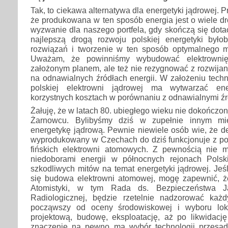
Tak, to ciekawa alternatywa dla energetyki jądrowej. 
że produkowana w ten sposób energia jest o wiele d
wyzwanie dla naszego portfela, gdy skończą się dota
najlepszą drogą rozwoju polskiej energetyki było
rozwiązań i tworzenie w ten sposób optymalnego m
Uważam, że powinniśmy wybudować elektrownię
założonym planem, ale też nie rezygnować z rozwijani
na odnawialnych źródłach energii. W założeniu tech
polskiej elektrowni jądrowej ma wytwarzać ene
korzystnych kosztach w porównaniu z odnawialnymi źró
Żałuję, że w latach 80. ubiegłego wieku nie dokończo
Żarnowcu. Bylibyśmy dziś w zupełnie innym mie
energetykę jądrową. Pewnie niewiele osób wie, że d
wyprodukowany w Czechach do dziś funkcjonuje z p
fińskich elektrowni atomowych. Z pewnością nie 
niedoborami energii w północnych rejonach Polsk
szkodliwych mitów na temat energetyki jądrowej. Jeś
się budowa elektrowni atomowej, mogę zapewnić, 
Atomistyki, w tym Rada ds. Bezpieczeństwa J
Radiologicznej, będzie rzetelnie nadzorować każdy
począwszy od oceny środowiskowej i wyboru lokal
projektową, budowę, eksploatację, aż po likwidację
znaczenie na pewno ma wybór technologii przesąd