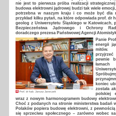
nie jest to pierwsza próba realizacji strategiczne
budowa elektrowni jądrowej budzi tak wiele emocji,
potrzebna w naszym kraju i co może być dla ni
przykład kilku pytań, na które odpowiada prof. dr 
geolog z Uniwersytetu Śląskiego w Katowicach,
Bezpieczeństwa Jądrowego i Ochrony Radio
doradczego prezesa Państwowej Agencji Atomistyk
Panie Pro
energii j
mitów. 
przyjrzeć
pewnie b
łamach
Uniwer
Spróbuj
przynajm
koniec ub
została a
Prof. dr hab. Janusz Janeczek
polskiej 
wraz z nowym harmonogramem budowy elektrowni
Choć z podanych na stronie ministerstwa badań 
Polaków popiera budowę elektrowni, z pewności
się sprzeciwu społecznego – zarówno wobec sam