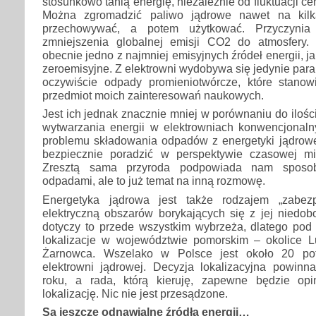
stosunkowo tanią energię, niezależnie od fluktuacji c
Można zgromadzić paliwo jądrowe nawet na kilka
przechowywać, a potem użytkować. Przyczynia
zmniejszenia globalnej emisji CO2 do atmosfery. 
obecnie jedno z najmniej emisyjnych źródeł energii, j
zeroemisyjne. Z elektrowni wydobywa się jedynie pa
oczywiście odpady promieniotwórcze, które stanow
przedmiot moich zainteresowań naukowych.
Jest ich jednak znacznie mniej w porównaniu do iloś
wytwarzania energii w elektrowniach konwencjonal
problemu składowania odpadów z energetyki jądrowe
bezpiecznie poradzić w perspektywie czasowej mie
Zresztą sama przyroda podpowiada nam sposob
odpadami, ale to już temat na inną rozmowę.
Energetyka jądrowa jest także rodzajem „zabez
elektryczną obszarów borykających się z jej niedo
dotyczy to przede wszystkim wybrzeża, dlatego po
lokalizacje w województwie pomorskim – okolice L
Żarnowca. Wszelako w Polsce jest około 20 poten
elektrowni jądrowej. Decyzja lokalizacyjna powin
roku, a rada, którą kieruję, zapewne będzie op
lokalizację. Nic nie jest przesądzone.
Są jeszcze odnawialne źródła energii…