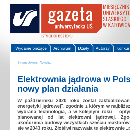
Wydanie bieżące
Archiwum
Działy
Autorzy
Konkur
Strona główna
›
Wywiad
Elektrownia jądrowa w Pol
nowy plan działania
W październiku 2020 roku został zaktualizowan
energetyki jądrowej”, zgodnie z którym w najbliż
wybrana technologia, a w kolejnym roku – optym
planowanej od lat elektrowni jądrowej. Zgo
ukończenia budowy wszystkich sześciu reaktoró
się w 2043 roku. Złośliwi nazywają tę elektrownię 