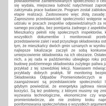
powiadomienie zainteresowanych społeczności o celu
się wydała, miejscowa ludność natychmiast zaprot
zatrzymała prace badawcze. Program został zablok
etapie realizacji. Zastosowano więc złotą zasad
Zaproszono przedstawicieli społeczności wstępnie
udziału w pracach zespołów odpowiedzialnych za re
samego początku, bez pomijania żadnego z aspektó
Mieszkańcy pełnili rolę społecznych inspektorów, 
wszystkich dokumentów i monitorowali przeb
przedstawienie zalet i wad przyszłego składowiska o
tym, że mieszkańcy dwóch gmin uznanych w wyniku 
najlepsze lokalizacje zaczęli ze sobą konkur
umiejscowienie składowiska na ich obszarze. Ostate
nich, a jej rada w październiku ubiegłego roku p
budowę podziemnego składowiska zużytego paliwa j
przykład z tej szwedzkiej lekcji. Nawiasem mówi
przykłady dobrych praktyk. W monitoring bezpi
Składowiska Odpadów Promieniotwórczych w 
zaangażowani są przedstawiciele społeczności l
gdybym powiedział, że energetyka jądrowa nies
korzyści. Są też problemy, z którymi musimy się zm
wyzwania technologiczne, ekonomiczne czy ws
promieniotwórcze, ale nie zrobimy kroku nap
poinformowania społeczeństwa o wszystkich argumenta