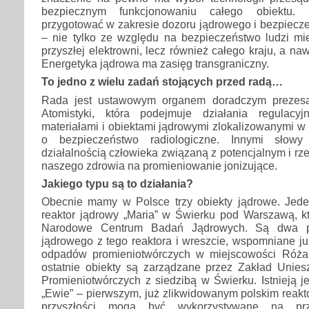
bezpiecznym funkcjonowaniu całego obiektu.
przygotować w zakresie dozoru jądrowego i bezpiecz
– nie tylko ze względu na bezpieczeństwo ludzi mi
przyszłej elektrowni, lecz również całego kraju, a n
Energetyka jądrowa ma zasięg transgraniczny.
To jedno z wielu zadań stojących przed radą…
Rada jest ustawowym organem doradczym prezesa
Atomistyki, która podejmuje działania regulac
materiałami i obiektami jądrowymi zlokalizowanymi w
o bezpieczeństwo radiologiczne. Innymi słow
działalnością człowieka związaną z potencjalnym i r
naszego zdrowia na promieniowanie jonizujące.
Jakiego typu są to działania?
Obecnie mamy w Polsce trzy obiekty jądrowe. Jed
reaktor jądrowy „Maria” w Świerku pod Warszawą, kt
Narodowe Centrum Badań Jądrowych. Są dwa pr
jądrowego z tego reaktora i wreszcie, wspomniane j
odpadów promieniotwórczych w miejscowości Różan
ostatnie obiekty są zarządzane przez Zakład Unie
Promieniotwórczych z siedzibą w Świerku. Istnieją j
„Ewie” – pierwszym, już zlikwidowanym polskim reakt
przyszłości mogą być wykorzystywane na prz