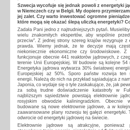
Szwecja wycofuje się jednak powoli z energetyki ją
w Niemczech czy w Belgii. My dopiero przymierzamy
jej zalet. Czy warto inwestować ogromne pieniądze 
które mogą się okazać ślepą uliczką energetyki? Co
Zadała Pani jedno z najtrudniejszych pytań. Musieli
wielu znakomitych ekspertów, aby wspólnie prze
przeciw”. Z jednej strony szereg krajów rezygnuje z 
prawda. Wiemy jednak, że te decyzje mają często
niekoniecznie ekonomiczne czy środowiskowe. Z 
funkcjonuje obecnie 441 reaktorów jądrowych, z cze
terenie Unii Europejskiej. W budowie są kolejne 54 
Energetyka jądrowa wytwarza 30% światowej energii 
Europejskiej aż 50%. Sporo państw rozwija ten
energii. Należą do nich na przykład sąsiadująca z na
Japonia, co wydaje się o tyle zaskakujące, że, jak p
za sobą trudne doświadczenie katastrofy w F
najbliższym sąsiedztwie powstają elektrownie jąd
rosyjskim obwodzie kaliningradzkim. Obecnie w
budowane są nowe elektrownie jądrowe, a w kolejnyc
zaawansowane plany rozwoju tej gałęzi energetyki.
odwrocie od energetyki jądrowej na świecie.
Elektrownie jądrowe są atrakcyjne, ponieważ 