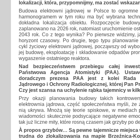
lokalizacji, która, przypomnijmy, ma zostać wskaza
Budowa elektrowni jądrowej w Polsce to ogromne
harmonogramem w tym roku ma być wybrana techno
dokładna lokalizacja obiektu. Rozpoczęcie budow
zaplanowano na 2026 rok, natomiast uruchomienie ost
2043 rok. Co z tego wynika? Po pierwsze widzimy, jak
horyzont czasowy. Po drugie, tego typu planowani
cykl życiowy elektrowni jądrowej, począwszy od wybor
jej budowę, eksploatację i składowanie odpadów pro
wygaszenie ostatniego reaktora.
Nad bezpieczeństwem przebiegu całej inwest
Państwowa Agencja Atomistyki (PAA). Usta
doradczym prezesa PAA jest z kolei Rada 
Jądrowego i Ochrony Radiologicznej, której Pan P
Czy jest szansa na uchylenie rąbka tajemnicy w ki
Przy okazji planowania budowy takich kontrowers
elektrownia jądrowa, część społeczeństwa myśli, że
nią ukrywa. Mnożą się teorie spiskowe, w mediach p
wiadomości skutecznie podsycające negatywne emocje
tak już liczne mity, które rosną czasem jak grzyby po d
À propos grzybów… Są pewne tajemnicze miejsca w
trudna do zlokalizowania na mapie Brzeźnica-Kol