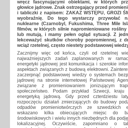
wręcz fascynującymi obiektami, w których pr
głowice jądrowe. Znak ostrzegający przed promie
i tabliczki z napisem: ZAKAZ WSTĘPU, GROZI Ś
wyobraźnię. Do tego wystarczy przywołać naj
nuklearne (Czarnobyl, Fukushima, Three Mile Isl
filmów, w których silnie napromieniowane rośliny
lub mutują, i mamy pełen ogląd sytuacji. Z jed
lekceważyć skutków choroby popromiennej, z dr
wciąż rzetelnej, często niestety podstawowej wiedzy
Zacznijmy więc od końca, czyli od rzetelnej wi
najważniejszych zadań zaplanowanych w ramac
energetyki jądrowej jest komunikacja i szerokie inf
aspektach związanych z budową elektrowni. Zaintere
zaczerpnąć podstawowej wiedzy o systemach bezpi
jądrowej na stronie internetowej Państwowej Agen
związane z promieniowaniem jonizującym trap
społeczeństwo. Podam przykład Szwecji, kraju 
energetyką jądrową. Gdy przed czterdziestu la
rozpoczęciu działań zmierzających do budowy pod
odpadów promieniotwórczych ze szwedzkich el
wskazano kilka obiecujących miejsc do ba
środowiskowych i wielu innych niezbędnych dla podjęc
lokalizacyjnej. Oczywiście, zapomniano o ta