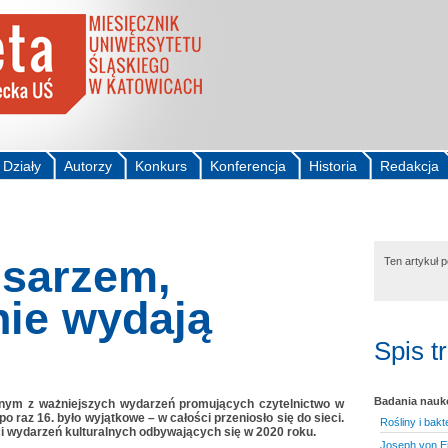
Działy
Autorzy
Konkurs
Konferencja
Historia
Redakcja
isarzem,
Ten artykuł 
nie wydają
Spis t
Badania nau
ednym z ważniejszych wydarzeń promujących czytelnictwo w
o raz 16. było wyjątkowe – w całości przeniosło się do sieci.
Rośliny i bak
i wydarzeń kulturalnych odbywających się w 2020 roku.
Joseph von Ei