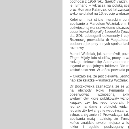
pochodzi z 1956 roku (
Błękitny jazz
),
je Tyrmand – wkracza na polską sc
prac Romana Kalarusa, od lat związa
wykonał plakat na 16. edycję wydarze
Kolejnym, już stricte literackim
spotkanie z Marcelem Woźniakiem. B
poświęconą warszawskiemu pisarzow
opublikował
Biografię Leopolda Tyrma
dla SDL udostępnił dokumenty i zdję
Rozmowę prowadziła dr Magdalena 
podobnie jak przy innych spotkania
rozmowy.
Marcel Woźniak, jak sam mówił, pozn
Złego
. Mijały lata studiów, pracy, a
rodzaju ciekawostkę. Autor zbierał o 
trzymał w specjalnym folderze. Nie 
zostać pisarzem. W końcu powstała p
– Okazało się, że jest ciekawa. Jed
napisze książkę – tłumaczył Woźniak.
Dr Boczkowska zaznaczyła, że ze w
na obchody Roku Tyrmanda 
obserwować wzmożoną akty
wydawnictw, które publikowały wzno
książek czy też jego biografii. P
jednak na dane z bibliotek widzi
jedynie
Zły
był chętnie wypożyczany. 
sytuacja się zmieni? Prowadząca, jak
spotkania mają nadzieję, że Tyr
końcu znajdzie swoje miejsce w k
lektur i będzie postrzegany p