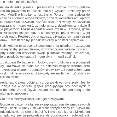
iej o mnie – mówił Łoziński.
ę do dziadka pisarza i przedstawia historię rodziny polsko-
em do powstania tej książki stał się wywiad udzielony przez
awła. Mówili o tym, jak to jest żyć w Polsce i mieć żydowskie
iony na stronach antysemickich, gdzie w komentarzach, oprócz
ich prawdziwe nazwisko. Łoziński stwierdził wtedy, że nazwisko
nacza siłę i krzepkość, zginęło wraz z dziadkiem w trakcie II
 je przywrócić. Łoziński spędzał wiele czasu w Tarnowie, gdzie
szukiwania miejsc, ludzi i atmosfery lat przed wojną i w jej
w archiwach. Powieść chciał napisać, używając jak najmniejszej
terów. Efekt starań był jednak sztuczny, a postaci papierowe.
. Mijały kolejne miesiące, aż pewnego dnia usiadłem i zacząłem
kszej liczby przymiotników, wprowadzałem kolejne postaci…
iedy złamałem wszystkie swoje pisarskie zasady i założenia,
nie ta powieść wymagała innego stylu – mówił Łoziński.
e z Jakubem Korhauserem. Odbyło się w bibliotece, a prowadził
kry. Rozmowa skupiała się na ostatniej książce Kornhausera
ała określona mianem poematów prozy czy też reportażem typu
h cykli, które wcześniej ukazywały się na łamach „Znaku” czy
cisk na formę.
cenerią jest Kraków odbierany z perspektywy rowerzysty. Jest to
a dzieje się w obliczu języka próbującego coś pochwycić z
go do końca zrobić. Język czasami zajmuje się sam sobą, a nie
rdził gość spotkania.
żka nie o rzeczywistości, ale o jej przeżywaniu.
 Goście wydarzenia siłą rzeczy zapraszali nas do wnętrz swoich
wiły książki, u Anny Dziewit-Meller przywieziony ze Śląska na
odziedziczyła po swojej babci. W trakcie spotkania z Mikołajem
i znajdujący się za prowadzącą dr Boczkowską nagle odpadł.