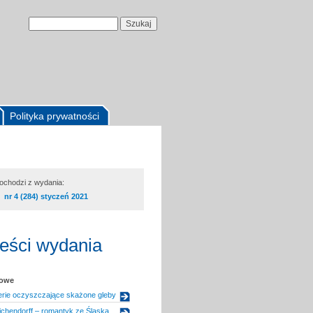
Polityka prywatności
pochodzi z wydania:
nr 4 (284) styczeń 2021
reści wydania
kowe
terie oczyszczające skażone gleby
chendorff – romantyk ze Śląska