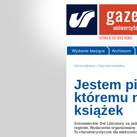
Wydanie bieżące
Archiwum
Strona główna
›
Patronat medialny
Jestem p
któremu 
książek
Sosnowieckie Dni Literatury są j
regionie. Wydarzenie organizowane p
To charakterystyczne dla większośc