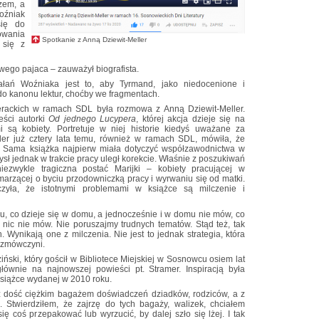
zem, a
oźniak
się do
owania
Spotkanie z Anną Dziewit-Meller
 się z
owego pajaca – zauważył biografista.
łań Woźniaka jest to, aby Tyrmand, jako niedocenione i
o kanonu lektur, choćby we fragmentach.
erackich w ramach SDL była rozmowa z Anną Dziewit-Meller.
eści autorki
Od jednego Lucypera
, której akcja dzieje się na
 są kobiety. Portretuje w niej historie kiedyś uważane za
ller już cztery lata temu, również w ramach SDL, mówiła, że
. Sama książka najpierw miała dotyczyć współzawodnictwa w
sł jednak w trakcie pracy uległ korekcie. Właśnie z poszukiwań
ezwykle tragiczna postać Marijki – kobiety pracującej w
arzącej o byciu przodowniczką pracy i wyrwaniu się od matki.
zyła, że istotnymi problemami w książce są milczenie i
mu, co dzieje się w domu, a jednocześnie i w domu nie mów, co
e nic nie mów. Nie poruszajmy trudnych tematów. Stąd też, tak
h. Wynikają one z milczenia. Nie jest to jednak strategia, która
ozmówczyni.
ński, który gościł w Bibliotece Miejskiej w Sosnowcu osiem lat
ównie na najnowszej powieści pt. Stramer. Inspiracją była
Książce wydanej w 2010 roku.
 z dość ciężkim bagażem doświadczeń dziadków, rodziców, a z
Stwierdziłem, że zajrzę do tych bagaży, walizek, chciałem
ię coś przepakować lub wyrzucić, by dalej szło się lżej. I tak