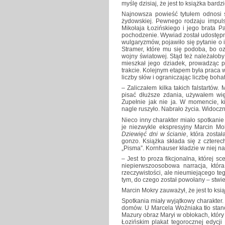
myślę dzisiaj, że jest to książka bardz
Najnowsza powieść tytułem odnosi si
żydowskiej. Pewnego rodzaju impuls
Mikołaja Łozińskiego i jego brata P
pochodzenie. Wywiad został udostępn
wulgaryzmów, pojawiło się pytanie o 
Stramer, które mu się podoba, bo oz
wojny światowej. Stąd też należałoby
mieszkał jego dziadek, prowadząc po
trakcie. Kolejnym etapem była praca 
liczby słów i ograniczając liczbę boha
– Zaliczałem kilka takich falstartów
pisać dłuższe zdania, używałem wię
Zupełnie jak nie ja. W momencie, k
nagle ruszyło. Nabrało życia. Widocz
Nieco inny charakter miało spotkani
je niezwykle ekspresyjny Marcin Mo
Dziewięć dni w ścianie
, która zost
gonzo. Książka składa się z czterec
„Pisma”. Kornhauser kładzie w niej na
– Jest to proza fikcjonalna, której s
niepierwszoosobowa narracja, któr
rzeczywistości, ale nieumiejącego te
tym, do czego został powołany – stwie
Marcin Mokry zauważył, że jest to ksią
Spotkania miały wyjątkowy charakter.
domów. U Marcela Woźniaka tło stano
Mazury obraz Maryi w obłokach, który 
Łozińskim plakat tegorocznej edycj