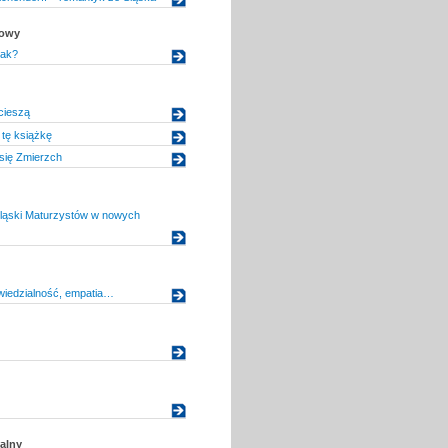
kowy
jak?
cieszą
tę książkę
się Zmierzch
Śląski Maturzystów w nowych
wiedzialność, empatia…
alny