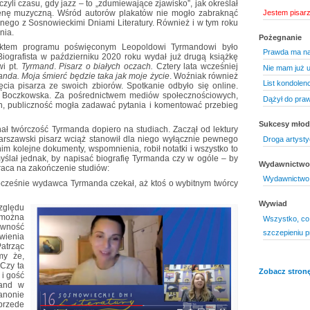
 czyli czasu, gdy jazz – to „zdumiewające zjawisko”, jak określał
Jestem pisarz
enę muzyczną. Wśród autorów plakatów nie mogło zabraknąć
nego z Sosnowieckimi Dniami Literatury. Również i w tym roku
nia.
Pożegnanie
 punktem programu poświęconym Leopoldowi Tyrmandowi było
Prawda ma na
iografista w październiku 2020 roku wydał już drugą książkę
i pt.
Tyrmand
.
Pisarz o białych oczach.
Cztery lata wcześniej
Nie mam już u
nda. Moja śmierć będzie taka jak moje życie
. Woźniak również
List kondolen
cia pisarza ze swoich zbiorów. Spotkanie odbyło się online.
Boczkowska. Za pośrednictwem mediów społecznościowych,
Dążył do prawd
ch, publiczność mogła zadawać pytania i komentować przebieg
Sukcesy mło
ał twórczość Tyrmanda dopiero na studiach. Zaczął od lektury
 warszawski pisarz wciąż stanowił dla niego wyłącznie pewnego
Droga artyst
nim kolejne dokumenty, wspomnienia, robił notatki i wszystko to
myślał jednak, by napisać biografię Tyrmanda czy w ogóle – by
Wydawnictwo 
raca na zakończenie studiów:
Wydawnictwo 
nocześnie wydawca Tyrmanda czekał, aż ktoś o wybitnym twórcy
Wywiad
zględu
można
Wszystko, co 
wność
szczepieniu 
wienia
atrząc
my że,
Czy ta
Zobacz stronę
 i gość
mand w
anonie
rzede