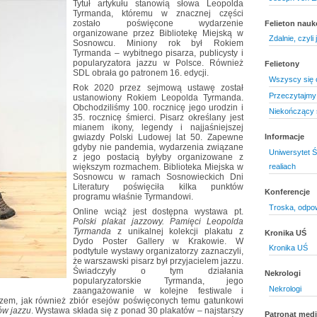
Tytuł artykułu stanowią słowa Leopolda
Tyrmanda, któremu w znacznej części
zostało poświęcone wydarzenie
Felieton nau
organizowane przez Bibliotekę Miejską w
Zdalnie, czyli 
Sosnowcu. Miniony rok był Rokiem
Tyrmanda – wybitnego pisarza, publicysty i
popularyzatora jazzu w Polsce. Również
Felietony
SDL obrała go patronem 16. edycji.
Wszyscy się 
Rok 2020 przez sejmową ustawę został
Przeczytajmy 
ustanowiony Rokiem Leopolda Tyrmanda.
Obchodziliśmy 100. rocznicę jego urodzin i
Niekończący 
35. rocznicę śmierci. Pisarz określany jest
mianem ikony, legendy i najjaśniejszej
gwiazdy Polski Ludowej lat 50. Zapewne
Informacje
gdyby nie pandemia, wydarzenia związane
Uniwersytet 
z jego postacią byłyby organizowane z
większym rozmachem. Biblioteka Miejska w
realiach
Sosnowcu w ramach Sosnowieckich Dni
Literatury poświęciła kilka punktów
Konferencje
programu właśnie Tyrmandowi.
Troska, odpo
Online wciąż jest dostępna wystawa pt.
Polski plakat jazzowy. Pamięci Leopolda
Tyrmanda
z unikalnej kolekcji plakatu z
Kronika UŚ
Dydo Poster Gallery w Krakowie. W
Kronika UŚ
podtytule wystawy organizatorzy zaznaczyli,
że warszawski pisarz był przyjacielem jazzu.
Świadczyły o tym działania
Nekrologi
popularyzatorskie Tyrmanda, jego
Nekrologi
zaangażowanie w kolejne festiwale i
zem, jak również zbiór esejów poświęconych temu gatunkowi
ów jazzu
. Wystawa składa się z ponad 30 plakatów – najstarszy
Patronat medi