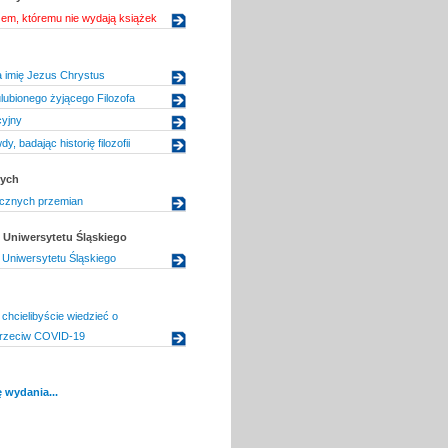
em, któremu nie wydają książek
 imię Jezus Chrystus
lubionego żyjącego Filozofa
cyjny
y, badając historię filozofii
dych
ycznych przemian
Uniwersytetu Śląskiego
Uniwersytetu Śląskiego
chcielibyście wiedzieć o
przeciw COVID-19
 wydania...