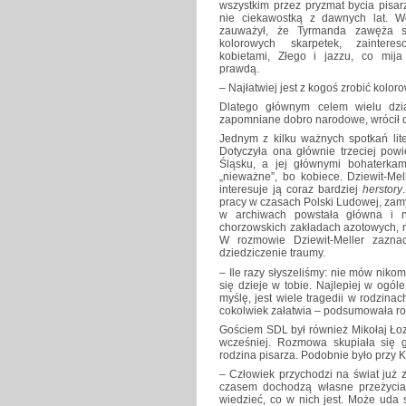
wszystkim przez pryzmat bycia pisar
nie ciekawostką z dawnych lat. W
zauważył, że Tyrmanda zawęża 
kolorowych skarpetek, zainteres
kobietami, Złego i jazzu, co mija
prawdą.
– Najłatwiej jest z kogoś zrobić kolor
Dlatego głównym celem wielu dzia
zapomniane dobro narodowe, wrócił d
Jednym z kilku ważnych spotkań lit
Dotyczyła ona głównie trzeciej powi
Śląsku, a jej głównymi bohaterkami
„nieważne”, bo kobiece. Dziewit-Me
interesuje ją coraz bardziej
herstory
pracy w czasach Polski Ludowej, zamy
w archiwach powstała główna i ni
chorzowskich zakładach azotowych, m
W rozmowie Dziewit-Meller zaznac
dziedziczenie traumy.
– Ile razy słyszeliśmy: nie mów niko
się dzieje w tobie. Najlepiej w ogól
myślę, jest wiele tragedii w rodzinac
cokolwiek załatwia – podsumowała r
Gościem SDL był również Mikołaj Łozi
wcześniej. Rozmowa skupiała się gł
rodzina pisarza. Podobnie było przy 
– Człowiek przychodzi na świat już
czasem dochodzą własne przeżycia. 
wiedzieć, co w nich jest. Może uda s