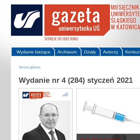
Wydanie bieżące
Archiwum
Działy
Autorzy
Konkur
Strona główna
Wydanie nr 4 (284) styczeń 2021
POLECAMY W NUMERZE