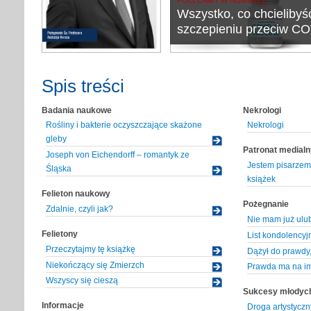
Wszystko, co chcielibyś
szczepieniu przeciw C
Spis treści
Badania naukowe
Nekrologi
Rośliny i bakterie oczyszczające skażone
Nekrologi
gleby
Patronat medialn
Joseph von Eichendorff – romantyk ze
Jestem pisarzem
Śląska
książek
Felieton naukowy
Pożegnanie
Zdalnie, czyli jak?
Nie mam już ulu
Felietony
List kondolencyj
Przeczytajmy tę książkę
Dążył do prawdy, 
Niekończący się Zmierzch
Prawda ma na im
Wszyscy się cieszą
Sukcesy młodyc
Informacje
Droga artystycz