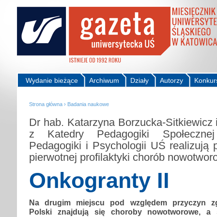
Wydanie bieżące
Archiwum
Działy
Autorzy
Konkur
Strona główna
›
Badania naukowe
Dr hab. Katarzyna Borzucka-Sitkiewicz 
z Katedry Pedagogiki Społeczne
Pedagogiki i Psychologii UŚ realizują 
pierwotnej profilaktyki chorób nowotwo
Onkogranty II
Na drugim miejscu pod względem przyczyn 
Polski znajdują się choroby nowotworowe, a s