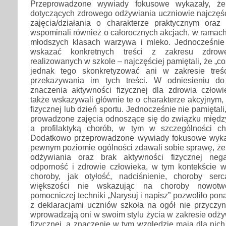
Przeprowadzone wywiady fokusowe wykazały, że 
dotyczących zdrowego odżywiania uczniowie najczęśc
zajęcia/działania o charakterze praktycznym ora
wspominali również o całorocznych akcjach, w ramach
młodszych klasach warzywa i mleko. Jednocześnie 
wskazać konkretnych treści z zakresu zdrow
realizowanych w szkole – najczęściej pamiętali, że „coś 
jednak tego skonkretyzować ani w zakresie treśc
przekazywania im tych treści. W odniesieniu do
znaczenia aktywności fizycznej dla zdrowia człow
także wskazywali głównie te o charakterze akcyjnym, 
fizycznej lub dzień sportu. Jednocześnie nie pamiętali
prowadzone zajęcia odnoszące się do związku między
a profilaktyką chorób, w tym w szczególności c
Dodatkowo przeprowadzone wywiady fokusowe wykaz
pewnym poziomie ogólności zdawali sobie sprawę, że
odżywiania oraz brak aktywności fizycznej neg
odporność i zdrowie człowieka, w tym kontekście wy
choroby, jak otyłość, nadciśnienie, choroby se
większości nie wskazując na choroby nowotwo
pomocniczej techniki „Narysuj i napisz” pozwoliło pona
z deklaracjami uczniów szkoła na ogół nie przyczyn
wprowadzają oni w swoim stylu życia w zakresie odżyw
fizycznej, a znaczenie w tym względzie mają dla nic