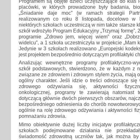
Programem są objęte dzieci uczęszczające do klas I
placówki, w których prowadzone były badania, bio
„Śniadanie daje moc” (w ramach strategii Part
realizowanym co roku 8 listopada, docelowo w k
niektórych szkołach uczestniczą w nim także starsze 
szkół wdrożyło Program Edukacyjny „Trzymaj formę”, 2
programie „Zdrowo jem, więcej wiem” oraz „Dobr
widelcu”, a 1 szkoła uczestniczyła w projekcie „Mam 
Jedynie w 3 szkołach realizowano „Europejski kodeks 
jest projektem bezpośrednio dotyczącym profilaktyki 
Analizując wewnętrzne programy profilaktyczno-
szkół podstawowych, stwierdzono, że w każdym z nic
związane ze zdrowiem i zdrowym stylem życia, mają 
ogólny charakter. Jeśli idzie o treści odnoszące się
zdrowego odżywiania się, aktywności fizyczne
onkologicznej, programy te zawierają natomiast 
dotyczącą głównie dwóch pierwszych obszarów, najczę
bezpośredniego odniesienia do chorób nowotworowych
ogólnie na rolę zdrowego odżywiania i aktywności fi
pomnażaniu zdrowia.
Mimo obiektywnie dużej liczby inicjatyw profilakty
szkołach podejmowane działania nie przekład
świadomość zdrowotną uczniów tak, jak można by 