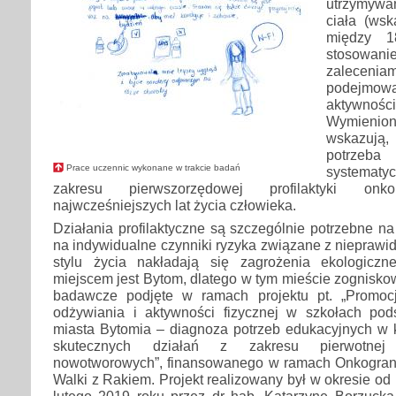
utrzymywa
ciała (ws
między 1
stosowan
zalecenia
podejmo
aktywn
Wymieni
wskazują
potrze
Prace uczennic wykonane w trakcie badań
systematy
zakresu pierwszorzędowej profilaktyki on
najwcześniejszych lat życia człowieka.
Działania profilaktyczne są szczególnie potrzebne na
na indywidualne czynniki ryzyka związane z nieprawi
stylu życia nakładają się zagrożenia ekologiczn
miejscem jest Bytom, dlatego w tym mieście zogniskow
badawcze podjęte w ramach projektu pt. „Promo
odżywiania i aktywności fizycznej w szkołach po
miasta Bytomia – diagnoza potrzeb edukacyjnych w 
skutecznych działań z zakresu pierwotnej p
nowotworowych”, finansowanego w ramach Onkograntu
Walki z Rakiem. Projekt realizowany był w okresie od
lutego 2019 roku przez dr hab. Katarzynę Borzucką-