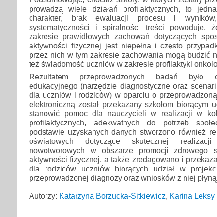
prowadzą wiele działań profilaktycznych, to jedn
charakter, brak ewaluacji procesu i wyników
systematyczności i spiralności treści powoduje,
zakresie prawidłowych zachowań dotyczących spos
aktywności fizycznej jest niepełna i często przyp
przez nich w tym zakresie zachowania mogą budzić ni
też świadomość uczniów w zakresie profilaktyki onkolo
Rezultatem przeprowadzonych badań było o
edukacyjnego (narzędzie diagnostyczne oraz scenari
dla uczniów i rodziców) w oparciu o przeprowadzoną
elektroniczną został przekazany szkołom biorącym u
stanowić pomoc dla nauczycieli w realizacji w kol
profilaktycznych, adekwatnych do potrzeb społe
podstawie uzyskanych danych stworzono również r
oświatowych dotyczące skutecznej realizacji 
nowotworowych w obszarze promocji zdrowego s
aktywności fizycznej, a także zredagowano i przekaz
dla rodziców uczniów biorących udział w projek
przeprowadzonej diagnozy oraz wniosków z niej płyną
Autorzy:
Katarzyna Borzucka-Sitkiewicz
,
Karina Leksy