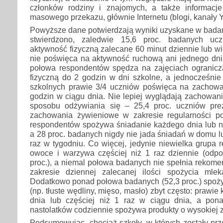
członków rodziny i znajomych, a także informacj
masowego przekazu, głównie Internetu (blogi, kanały Y
Powyższe dane potwierdzają wyniki uzyskane w badan
stwierdzono, zaledwie 15,6 proc. badanych uc
aktywność fizyczną zalecane 60 minut dziennie lub wi
nie poświęca na aktywność ruchową ani jednego dni
połowa respondentów spędza na zajęciach ogranicz
fizyczną do 2 godzin w dni szkolne, a jednocześnie
szkolnych prawie 3/4 uczniów poświęca na zachowan
godzin w ciągu dnia. Nie lepiej wyglądają zachowan
sposobu odżywiania się – 25,4 proc. uczniów pre
zachowania żywieniowe w zakresie regularności pos
respondentów spożywa śniadanie każdego dnia lub n
a 28 proc. badanych nigdy nie jada śniadań w domu lub
raz w tygodniu. Co więcej, jedynie niewielka grupa
owoce i warzywa częściej niż 1 raz dziennie (odpo
proc.), a niemal połowa badanych nie spełnia rekom
zakresie dziennej zalecanej ilości spożycia mle
Dodatkowo ponad połowa badanych (52,3 proc.) spoży
(np. tłuste wędliny, mięso, masło) zbyt często: prawi
dnia lub częściej niż 1 raz w ciągu dnia, a pon
nastolatków codziennie spożywa produkty o wysokiej z
Podsumowując, chociaż szkoły, w których zostały pr