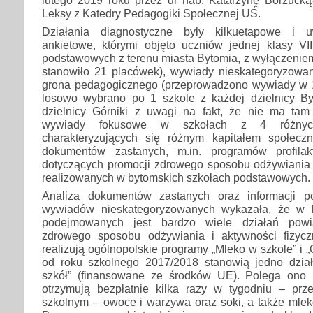
Leksy z Katedry Pedagogiki Społecznej UŚ.
Działania diagnostyczne były kilkuetapowe i u
ankietowe, którymi objęto uczniów jednej klasy VII
podstawowych z terenu miasta Bytomia, z wyłączeniem
stanowiło 21 placówek), wywiady nieskategoryzowan
grona pedagogicznego (przeprowadzono wywiady w 
losowo wybrano po 1 szkole z każdej dzielnicy B
dzielnicy Górniki z uwagi na fakt, że nie ma tam
wywiady fokusowe w szkołach z 4 różnych
charakteryzujących się różnym kapitałem społeczn
dokumentów zastanych, m.in. programów profilak
dotyczących promocji zdrowego sposobu odżywiania 
realizowanych w bytomskich szkołach podstawowych.
Analiza dokumentów zastanych oraz informacji p
wywiadów nieskategoryzowanych wykazała, że w 
podejmowanych jest bardzo wiele działań pow
zdrowego sposobu odżywiania i aktywności fizycz
realizują ogólnopolskie programy „Mleko w szkole” i 
od roku szkolnego 2017/2018 stanowią jedno dział
szkół” (finansowane ze środków UE). Polega ono 
otrzymują bezpłatnie kilka razy w tygodniu – pr
szkolnym – owoce i warzywa oraz soki, a także mlek