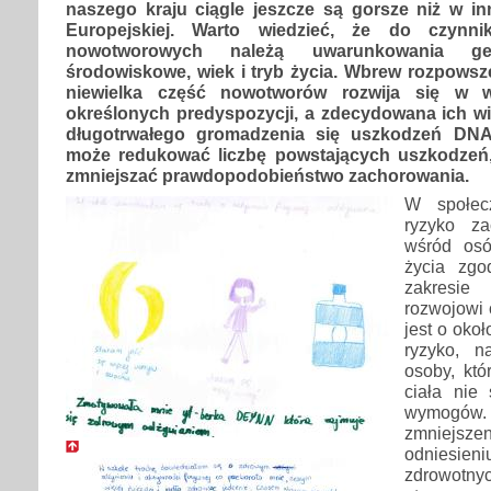
naszego kraju ciągle jeszcze są gorsze niż w i
Europejskiej. Warto wiedzieć, że do czynn
nowotworowych należą uwarunkowania gen
środowiskowe, wiek i tryb życia. Wbrew rozpowsze
niewielka część nowotworów rozwija się w wy
określonych predyspozycji, a zdecydowana ich wi
długotrwałego gromadzenia się uszkodzeń DNA
może redukować liczbę powstających uszkodzeń,
zmniejszać prawdopodobieństwo zachorowania.
W społecz
ryzyko z
wśród osó
życia zgo
zakresie
rozwojowi 
jest o okoł
ryzyko, n
osoby, któ
ciała nie
wymogó
zmniejszen
odniesi
zdrowotn