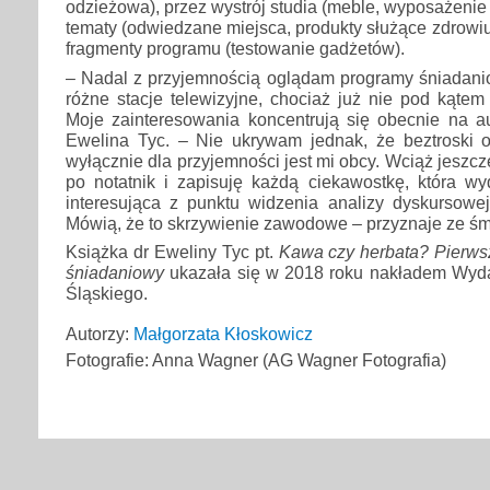
odzieżowa), przez wystrój studia (meble, wyposażeni
tematy (odwiedzane miejsca, produkty służące zdrowiu, 
fragmenty programu (testowanie gadżetów).
– Nadal z przyjemnością oglądam programy śniadani
różne stacje telewizyjne, chociaż już nie pod kąte
Moje zainteresowania koncentrują się obecnie na a
Ewelina Tyc. – Nie ukrywam jednak, że beztroski 
wyłącznie dla przyjemności jest mi obcy. Wciąż jeszcz
po notatnik i zapisuję każdą ciekawostkę, która wy
interesująca z punktu widzenia analizy dyskursowej
Mówią, że to skrzywienie zawodowe – przyznaje ze ś
Książka dr Eweliny Tyc pt.
Kawa czy herbata? Pierwsz
śniadaniowy
ukazała się w 2018 roku nakładem Wyd
Śląskiego.
Autorzy:
Małgorzata Kłoskowicz
Fotografie: Anna Wagner (AG Wagner Fotografia)