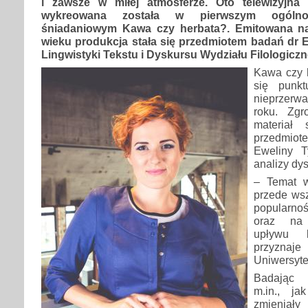
i zawsze w miłej atmosferze. Oto telewizyjna 
wykreowana została w pierwszym ogólnop
śniadaniowym Kawa czy herbata?. Emitowana na
wieku produkcja stała się przedmiotem badań dr 
Lingwistyki Tekstu i Dyskursu Wydziału Filologicz
Kawa czy 
się punkt
nieprzerw
roku. Zgr
materiał 
przedmi
Eweliny T
analizy dy
– Temat w
przede ws
popularnoś
oraz na
upływu 
przyzn
Uniwersyte
Badając 
m.in., ja
zmieniał