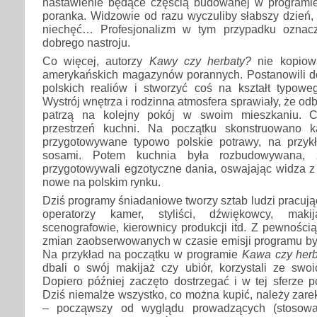
nastawienie będące częścią budowanej w programi
poranka. Widzowie od razu wyczuliby słabszy dzień,
niechęć… Profesjonalizm w tym przypadku oznacza
dobrego nastroju.
Co więcej, autorzy
Kawy czy herbaty?
nie kopiow
amerykańskich magazynów porannych. Postanowili 
polskich realiów i stworzyć coś na kształt typowe
Wystrój wnętrza i rodzinna atmosfera sprawiały, że odbi
patrzą na kolejny pokój w swoim mieszkaniu. C
przestrzeń kuchni. Na początku skonstruowano k
przygotowywane typowo polskie potrawy, na przyk
sosami. Potem kuchnia była rozbudowywana, z
przygotowywali egzotyczne dania, oswajając widza z
nowe na polskim rynku.
Dziś programy śniadaniowe tworzy sztab ludzi pracują
operatorzy kamer, styliści, dźwiękowcy, makija
scenografowie, kierownicy produkcji itd. Z pewnością
zmian zaobserwowanych w czasie emisji programu był
Na przykład na początku w programie
Kawa czy her
dbali o swój makijaż czy ubiór, korzystali ze swoi
Dopiero później zaczęto dostrzegać i w tej sferze p
Dziś niemalże wszystko, co można kupić, należy zar
– począwszy od wyglądu prowadzących (stosowa