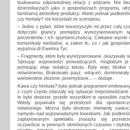
budowaniu odpowiedniej relacji z widzami. Nie b
dziennikarzach jako o gospodarzach programu, ut
familiarną atmosferę produkcji. Warto jednak podkreśli
czy herbaty
? nie korzystali ze scenopisu.
– Jedno z pytań, które towarzyszyło mi przez cały c
dotyczyło granicy pomiędzy wyreżyserowanym 
prezenterów i ich spontanicznością. Ciekawe wyniki 
komunikaty werbalne, a zatem to, co i jak gospoda
wyjaśnia dr Ewelina Tyc.
– Fragmenty, które były wyreżyserowane, okazywały si
Spisując wypowiedzi prowadzących, mogłabym je
pomijając etap redakcji tekstu. Były więc bliskie 
mówionemu. Brakowało pauz, wtrąceń, dominowały
wielokrotnie złożone, przemyślane… – dodaje.
Kawa czy herbata?
była jednak programem emitowany
z czym często zdarzały się sytuacje nieprzewidzian
to było dostrzec przede wszystkim w sposobie zac
Wtedy pojawiała się przestrzeń dla spontanicz
mówionego. Można było dostrzec momenty zaskoc
namysłu nad wypowiadanymi kwestiami. Jak podkreśl
zaplanowanym spektaklu znalazła się przestrz
oczywiście w pewnych określonych czasowo i stylist
między tekstem wyreżyserowanym a spontanicz