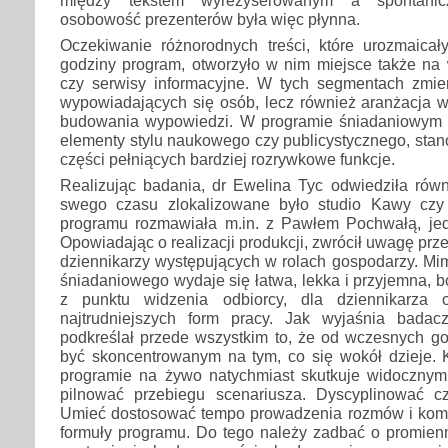
osobowość prezenterów była więc płynna.
Oczekiwanie różnorodnych treści, które urozmaicał
godziny program, otworzyło w nim miejsce także na
czy serwisy informacyjne. W tych segmentach zmieni
wypowiadających się osób, lecz również aranżacja w
budowania wypowiedzi. W programie śniadaniowym p
elementy stylu naukowego czy publicystycznego, stan
części pełniących bardziej rozrywkowe funkcje.
Realizując badania, dr Ewelina Tyc odwiedziła równ
swego czasu zlokalizowane było studio Kawy czy 
programu rozmawiała m.in. z Pawłem Pochwałą, je
Opowiadając o realizacji produkcji, zwrócił uwagę pr
dziennikarzy występujących w rolach gospodarzy. Mi
śniadaniowego wydaje się łatwa, lekka i przyjemna, b
z punktu widzenia odbiorcy, dla dziennikarza 
najtrudniejszych form pracy. Jak wyjaśnia bada
podkreślał przede wszystkim to, że od wczesnych go
być skoncentrowanym na tym, co się wokół dzieje. 
programie na żywo natychmiast skutkuje widocznymi
pilnować przebiegu scenariusza. Dyscyplinować c
Umieć dostosować tempo prowadzenia rozmów i kom
formuły programu. Do tego należy zadbać o promien