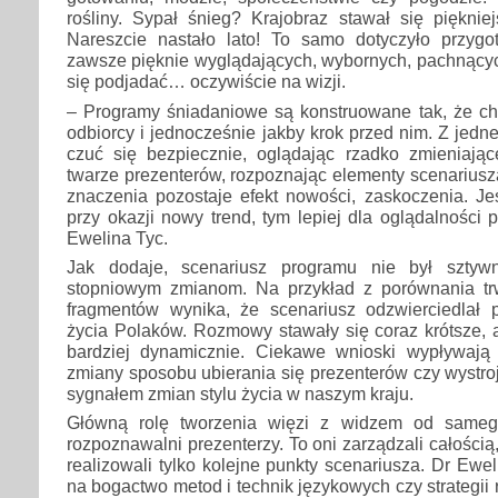
rośliny. Sypał śnieg? Krajobraz stawał się pięknie
Nareszcie nastało lato! To samo dotyczyło przyg
zawsze pięknie wyglądających, wybornych, pachnących,
się podjadać… oczywiście na wizji.
– Programy śniadaniowe są konstruowane tak, że ch
odbiorcy i jednocześnie jakby krok przed nim. Z jedn
czuć się bezpiecznie, oglądając rzadko zmieniając
twarze prezenterów, rozpoznając elementy scenariusz
znaczenia pozostaje efekt nowości, zaskoczenia. Je
przy okazji nowy trend, tym lepiej dla oglądalności 
Ewelina Tyc.
Jak dodaje, scenariusz programu nie był sztywn
stopniowym zmianom. Na przykład z porównania tr
fragmentów wynika, że scenariusz odzwierciedlał 
życia Polaków. Rozmowy stawały się coraz krótsze, 
bardziej dynamicznie. Ciekawe wnioski wypływają
zmiany sposobu ubierania się prezenterów czy wystroj
sygnałem zmian stylu życia w naszym kraju.
Główną rolę tworzenia więzi z widzem od sameg
rozpoznawalni prezenterzy. To oni zarządzali całości
realizowali tylko kolejne punkty scenariusza. Dr Ew
na bogactwo metod i technik językowych czy strategii