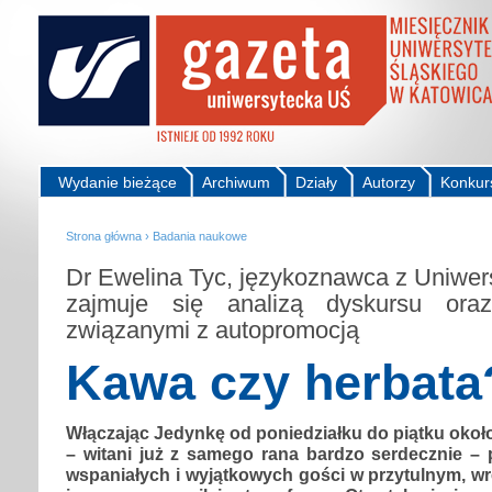
Wydanie bieżące
Archiwum
Działy
Autorzy
Konkur
Strona główna
›
Badania naukowe
Dr Ewelina Tyc, językoznawca z Uniwers
zajmuje się analizą dyskursu oraz
związanymi z autopromocją
Kawa czy herbata
Włączając Jedynkę od poniedziałku do piątku około
– witani już z samego rana bardzo serdecznie – p
wspaniałych i wyjątkowych gości w przytulnym, 