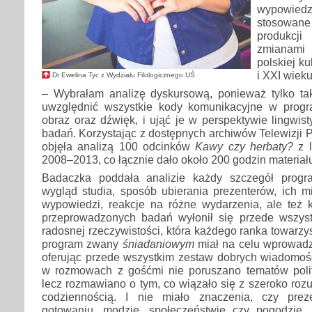
wypowiedz
stosowan
produkcj
zmianam
polskiej k
i XXI wieku
Dr Ewelina Tyc z Wydziału Filologicznego UŚ
– Wybrałam analizę dyskursową, ponieważ tylko ta
uwzględnić wszystkie kody komunikacyjne w progra
obraz oraz dźwięk, i ująć je w perspektywie lingwis
badań. Korzystając z dostępnych archiwów Telewizji P
objęła analizą 100 odcinków
Kawy czy herbaty?
z l
2008–2013, co łącznie dało około 200 godzin materiał
Badaczka poddała analizie każdy szczegół progr
wygląd studia, sposób ubierania prezenterów, ich mi
wypowiedzi, reakcje na różne wydarzenia, ale też k
przeprowadzonych badań wyłonił się przede wszys
radosnej rzeczywistości, która każdego ranka towarz
program zwany
śniadaniowym
miał na celu wprowadz
oferując przede wszystkim zestaw dobrych wiadomośc
w rozmowach z gośćmi nie poruszano tematów poli
lecz rozmawiano o tym, co wiązało się z szeroko roz
codziennością. I nie miało znaczenia, czy prez
gotowaniu, modzie, społeczeństwie czy pogodzie.